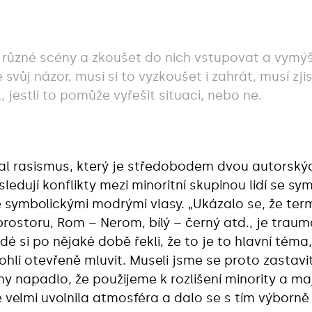
 různé scény a zkoušet do nich vstupovat a vymýšle
svůj názor, musí si to vyzkoušet i zahrát, musí zjist
 jestli to pomůže vyřešit situaci, nebo ne.
l rasismus, který je středobodem dvou autorský
 sledují konflikty mezi minoritní skupinou lidí se 
se symbolickými modrými vlasy. „Ukázalo se, že ter
ostoru, Rom – Nerom, bílý – černý atd., je traumat
dé si po nějaké době řekli, že to je to hlavní tém
li otevřeně mluvit. Museli jsme se proto zastavi
ny napadlo, že použijeme k rozlišení minority a m
ě velmi uvolnila atmosféra a dalo se s tím výborně