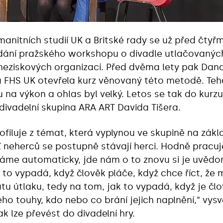
anitních studií UK a Britské rady se už před čty
dání pražského workshopu o divadle utlačovaných
neziskových organizací. Před dvěma lety pak Dana
 FHS UK otevřela kurz věnovaný této metodě. Tehd
u na výkon a ohlas byl velký. Letos se tak do kurzu 
 divadelní skupina ARA ART Davida Tišera.
filuje z témat, která vyplynou ve skupině na zákla
 neherců se postupně stávají herci. Hodně pracuj
láme automaticky, jde nám o to znovu si je uvědo
k to vypadá, když člověk pláče, když chce říct, že
u útlaku, tedy na tom, jak to vypadá, když je člo
eho touhy, kdo nebo co brání jejich naplnění,“ vys
ak lze převést do divadelní hry.