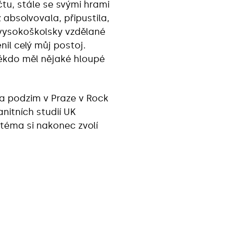
tu, stále se svými hrami
absolvovala, připustila,
 vysokoškolsky vzdělané
il celý můj postoj.
ěkdo měl nějaké hloupé
a podzim v Praze v Rock
itních studií UK
 téma si nakonec zvolí