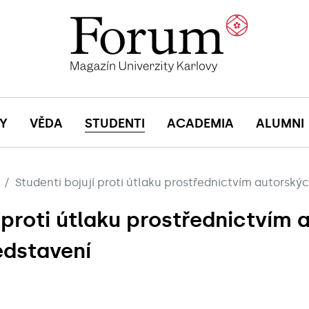
Y
VĚDA
STUDENTI
ACADEMIA
ALUMNI
Studenti bojují proti útlaku prostřednictvím autorský
í proti útlaku prostřednictvím
edstavení