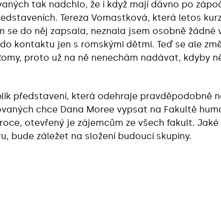
aných tak nadchlo, že i když mají dávno po zápoč
ředstaveních. Tereza Vomastková, která letos kurz 
jsem se do něj zapsala, neznala jsem osobně žádné
do kontaktu jen s romskými dětmi. Teď se ale změn
Romy, proto už na ně nenechám nadávat, kdyby n
olik představení, která odehraje pravděpodobně n
čovaných chce Dana Moree vypsat na Fakultě human
roce, otevřený je zájemcům ze všech fakult. Jaké
ru, bude záležet na složení budoucí skupiny.