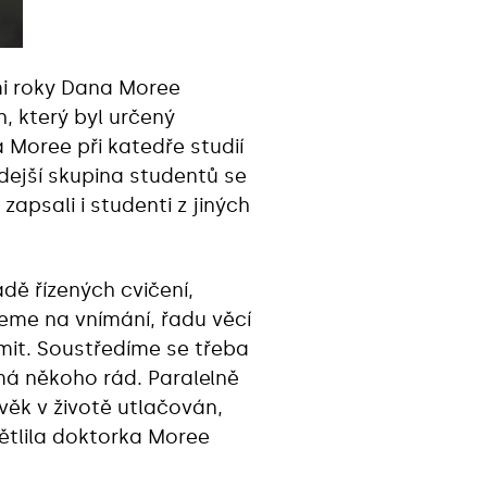
řmi roky Dana Moree
, který byl určený
 Moree při katedře studií
ejší skupina studentů se
zapsali i studenti z jiných
dě řízených cvičení,
eme na vnímání, řadu věcí
mit. Soustředíme se třeba
 má někoho rád. Paralelně
věk v životě utlačován,
větlila doktorka Moree