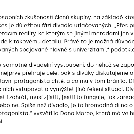
sobních zkušeností členů skupiny, na základě který
ces je důležitou fází divadla utlačovaných. „Přes 
etacím reality, ke kterým se jinými metodami jen v
de k takovému detailu. Právě to je možná důvod
ovaných spojované hlavně s univerzitami,“ podotk
ak samotné divadelní vystoupení, do něhož se zapoju
e nejprve přehraje celé, pak s diváky diskutujeme 
o hlavní protagonista chtěl a co mu v tom bránilo. 
nich vstupovat a vymýšlet jiná řešení situací. Div
t i zahrát, musí zjistit, jestli to funguje, jak zarea
ebo ne. Spíše než divadlo, je to hromadná dílna o 
tagonista,“ vysvětlila Dana Moree, která má ve hře
í.