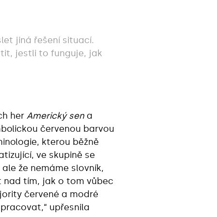
t jiná řešení situací.
it, jestli to funguje, jak
ch her
Americký sen
a
symbolickou červenou barvou
minologie, kterou běžně
izující, ve skupině se
a, ale že nemáme slovník,
t nad tím, jak o tom vůbec
ajority červené a modré
 pracovat,“ upřesnila