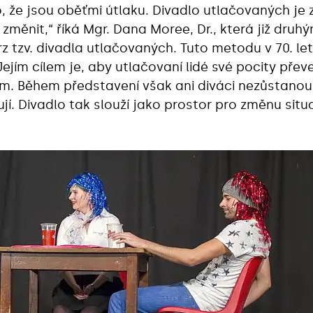
to, že jsou oběťmi útlaku. Divadlo utlačovaných je
o změnit,“ říká Mgr. Dana Moree, Dr., která již dr
z tzv. divadla utlačovaných. Tuto metodu v 70. le
jím cílem je, aby utlačovaní lidé své pocity převe
em. Během představení však ani diváci nezůstanou j
ují. Divadlo tak slouží jako prostor pro změnu si