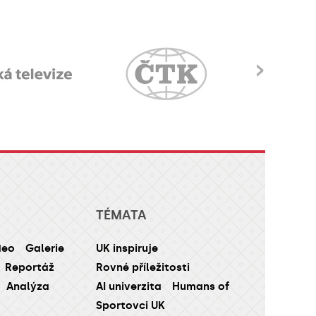
›
TÉMATA
deo
Galerie
UK inspiruje
Reportáž
Rovné příležitosti
Analýza
AI univerzita
Humans of
Sportovci UK