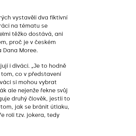
ch vystavěli dva fiktivní
práci na tématu se
elmi těžko dostává, ani
em, proč je v českém
la Dana Moree.
jí i diváci. „Je to hodně
o tom, co v představení
Diváci si mohou vybrat
ák ale nejenže řekne svůj
guje druhý člověk, jestli to
tom, jak se bránit útlaku,
 roli tzv. jokera, tedy