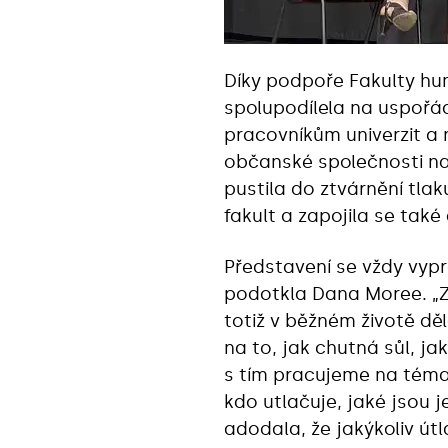
Díky podpoře Fakulty hum
spolupodílela na uspořá
pracovníkům univerzit a 
občanské společnosti na
pustila do ztvárnění tlak
fakult a zapojila se také
Představení se vždy vypro
podotkla Dana Moree. „Z
totiž v běžném životě dě
na to, jak chutná sůl, ja
s tím pracujeme na témat
kdo utlačuje, jaké jsou j
adodala, že jakýkoliv útl