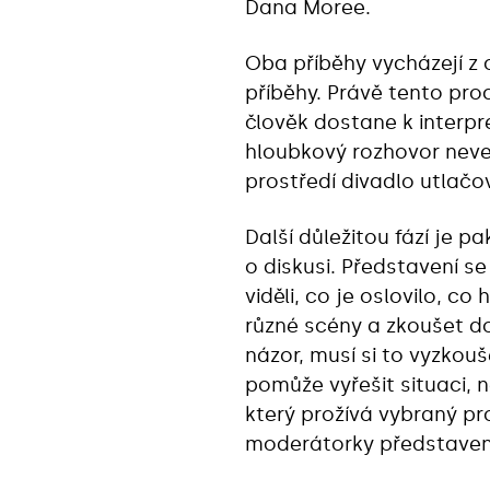
Dana Moree.
Oba příběhy vycházejí z o
příběhy. Právě tento pro
člověk dostane k interpr
hloubkový rozhovor neve
prostředí divadlo utlač
Další důležitou fází je p
o diskusi. Představení s
viděli, co je oslovilo, c
různé scény a zkoušet do 
názor, musí si to vyzkouše
pomůže vyřešit situaci, n
který prožívá vybraný pro
moderátorky představen