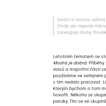
Diváci si mohou vybrat
Divák ale nejenže řekne 
zareaguje druhý člověk,
Letošním tématem se sta
Modrá je dobrá
. Příběhy
vlasů a majoritní částí 
používáme ve veřejném pr
s tím nedalo pracovat. Li
kterým bychom o tom moh
hovořit. Někoho ze skupi
paruky. Tím se ve skupin