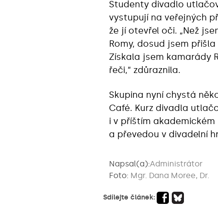
Studenty divadlo utlačov
vystupují na veřejných p
že jí otevřel oči. „Než 
Romy, dosud jsem přišla 
Získala jsem kamarády 
řeči,“ zdůraznila.
Skupina nyní chystá něk
Café. Kurz divadla utla
i v příštím akademickém 
a převedou v divadelní h
Napsal(a):
Administrátor
Foto:
Mgr. Dana Moree, Dr.
Sdílejte článek: