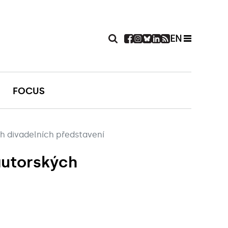
EN
FOCUS
ch divadelních představení
 autorských