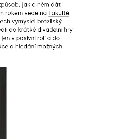
 způsob, jak o něm dát
uhým rokem vede na
Fakultě
tech vymyslel brazilský
dli do krátké divadelní hry
en v pasivní roli a do
tuace a hledání možných