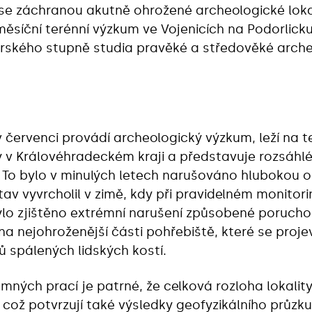
e záchranou akutně ohrožené archeologické lokali
ěsíční terénní výzkum ve Vojenicích na Podorlick
erského stupně studia pravěké a středověké archeo
s v červenci provádí archeologický výzkum, leží na
v Královéhradeckém kraji a představuje rozsáhlé
 To bylo v minulých letech narušováno hlubokou o
stav vyvrcholil v zimě, kdy při pravidelném monito
 zjištěno extrémní narušení způsobené poruchou 
na nejohroženější části pohřebiště, které se proje
 spálených lidských kostí.
umných prací je patrné, že celková rozloha lokali
, což potvrzují také výsledky geofyzikálního průz