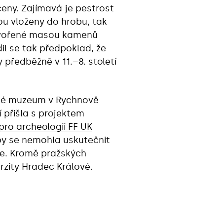
čeny. Zajímavá je pestrost
ou vloženy do hrobu, tak
, tvořené masou kamenů
il se tak předpoklad, že
předběžně v 11.–8. století
ické muzeum v Rychnově
 přišla s projektem
pro archeologii FF UK
y se nemohla uskutečnit
aze. Kromě pražských
rzity Hradec Králové.