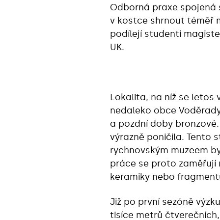
Odborná praxe spojená s
v kostce shrnout téměř m
podílejí studenti magist
UK.
Lokalita, na níž se leto
nedaleko obce Voděrady 
a pozdní doby bronzové.
výrazně poničila. Tento 
rychnovským muzeem bylo
práce se proto zaměřují 
keramiky nebo fragmentů
Již po první sezóně výzk
tisíce metrů čtverečních