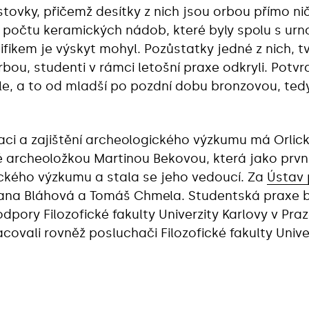
tovky, přičemž desítky z nich jsou orbou přímo ni
 počtu keramických nádob, které byly spolu s urn
cifikem je výskyt mohyl. Pozůstatky jedné z nich
ou, studenti v rámci letošní praxe odkryli. Potvrd
e, a to od mladší po pozdní dobu bronzovou, tedy 
izaci a zajištění archeologického výzkumu má Orl
archeoložkou Martinou Bekovou, která jako první
kého výzkumu a stala se jeho vedoucí. Za
Ústav 
ana Bláhová a Tomáš Chmela. Studentská praxe b
dpory Filozofické fakulty Univerzity Karlovy v Pr
ovali rovněž posluchači Filozofické fakulty Unive