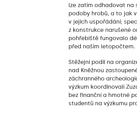
lze zatím odhadovat na s
podoby hrobů, a to jak v
v jejich uspořádání; spe
z konstrukce narušené orb
pohřebiště fungovalo dél
před naším letopočtem.
Stěžejní podíl na organ
nad Kněžnou zastoupené 
záchranného archeologic
výzkum koordinovali Zuz
bez finanční a hmotné po
studentů na výzkumu prac