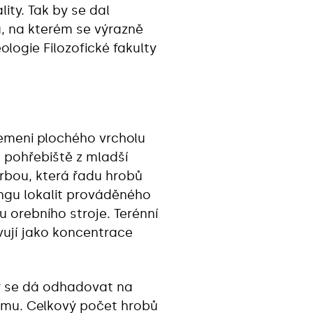
ty. Tak by se dal
u, na kterém se výrazně
logie Filozofické fakulty
 temeni plochého vrcholu
 pohřebiště z mladší
rbou, která řadu hrobů
ringu lokalit prováděného
orebního stroje. Terénní
vují jako koncentrace
ty se dá odhadovat na
kumu. Celkový počet hrobů