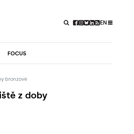
EN
FOCUS
oby bronzové
iště z doby