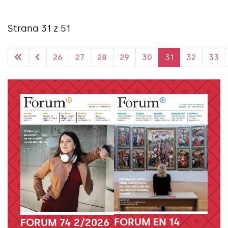
Strana 31 z 51
26
27
28
29
30
31
32
33
FORUM EN 14
FORUM 74 2/2026