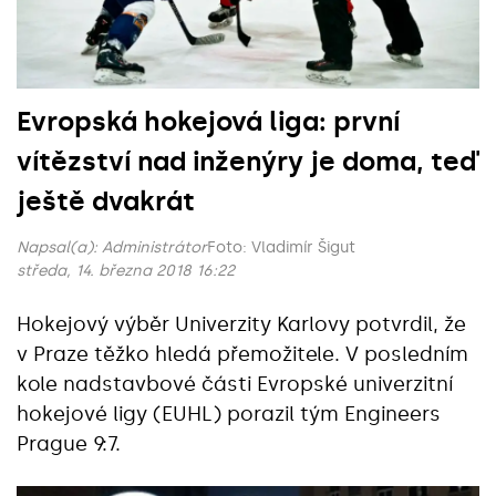
Evropská hokejová liga: první
vítězství nad inženýry je doma, teď
ještě dvakrát
Napsal(a):
Administrátor
Foto: Vladimír Šigut
středa, 14. března 2018 16:22
Hokejový výběr Univerzity Karlovy potvrdil, že
v Praze těžko hledá přemožitele. V posledním
kole nadstavbové části Evropské univerzitní
hokejové ligy (EUHL) porazil tým Engineers
Prague 9:7.