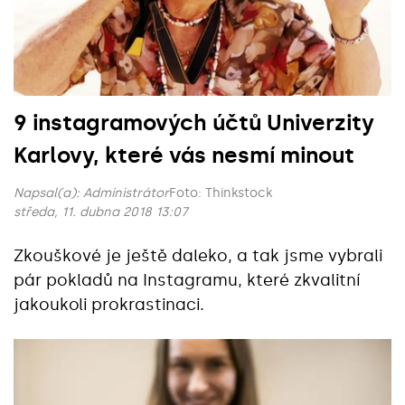
9 instagramových účtů Univerzity
Karlovy, které vás nesmí minout
Napsal(a):
Administrátor
Foto: Thinkstock
středa, 11. dubna 2018 13:07
Zkouškové je ještě daleko, a tak jsme vybrali
pár pokladů na Instagramu, které zkvalitní
jakoukoli prokrastinaci.