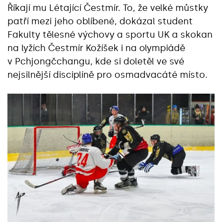
Říkají mu Létající Čestmír. To, že velké můstky
patří mezi jeho oblíbené, dokázal student
Fakulty tělesné výchovy a sportu UK a skokan
na lyžích Čestmír Kožíšek i na olympiádě
v Pchjongčchangu, kde si doletěl ve své
nejsilnější disciplíně pro osmadvacáté místo.