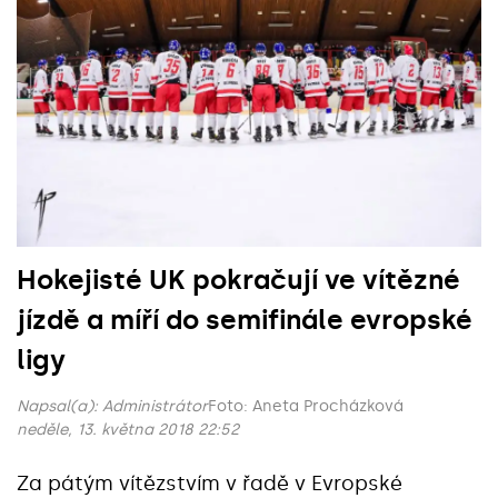
Hokejisté UK pokračují ve vítězné
jízdě a míří do semifinále evropské
ligy
Napsal(a):
Administrátor
Foto: Aneta Procházková
neděle, 13. května 2018 22:52
Za pátým vítězstvím v řadě v Evropské