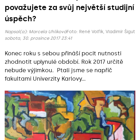
považujete za svůj největší studijní
úspěch?
Napsal(a):
Marcela Uhlíková
Foto: René Volfík, Vladimír Šigut
sobota, 30. prosince 2017 23:41
Konec roku s sebou přináší pocit nutnosti
zhodnotit uplynulé období. Rok 2017 určitě
nebude výjimkou. Ptali jsme se napříč
fakultami Univerzity Karlovy…