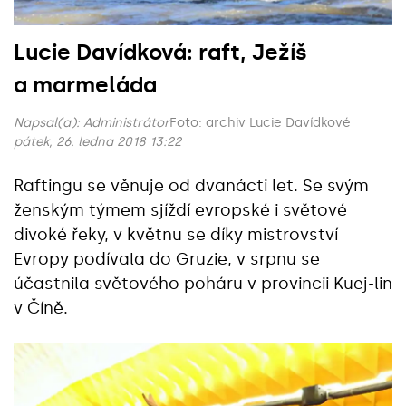
Lucie Davídková: raft, Ježíš
a marmeláda
Napsal(a):
Administrátor
Foto: archiv Lucie Davídkové
pátek, 26. ledna 2018 13:22
Raftingu se věnuje od dvanácti let. Se svým
ženským týmem sjíždí evropské i světové
divoké řeky, v květnu se díky mistrovství
Evropy podívala do Gruzie, v srpnu se
účastnila světového poháru v provincii Kuej-lin
v Číně.