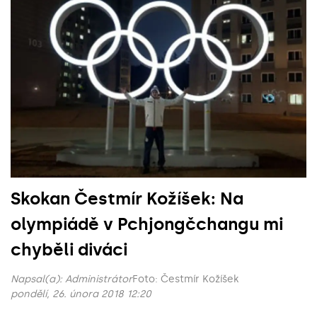
Skokan Čestmír Kožíšek: Na
olympiádě v Pchjongčchangu mi
chyběli diváci
Napsal(a):
Administrátor
Foto: Čestmír Kožíšek
pondělí, 26. února 2018 12:20