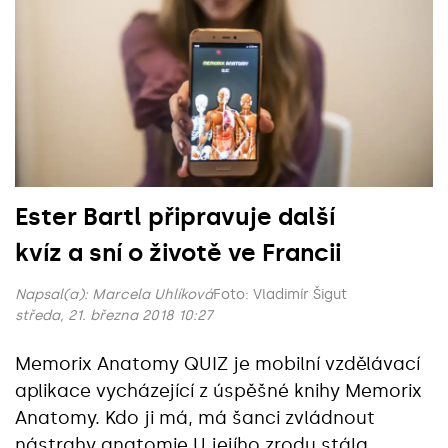
Ester Bartl připravuje další
kvíz a sní o životě ve Francii
Napsal(a):
Marcela Uhlíková
Foto: Vladimír Šigut
středa, 21. března 2018 10:27
Memorix Anatomy QUIZ je mobilní vzdělávací
aplikace vycházející z úspěšné knihy Memorix
Anatomy. Kdo ji má, má šanci zvládnout
nástrahy anatomie.U jejího zrodu stála