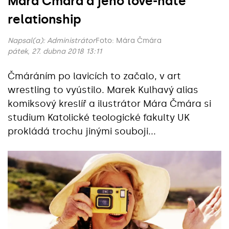
Mára Čmára a jeho love-hate
relationship
Napsal(a):
Administrátor
Foto: Mára Čmára
pátek, 27. dubna 2018 13:11
Čmáráním po lavicích to začalo, v art
wrestling to vyústilo. Marek Kulhavý alias
komiksový kreslíř a ilustrátor Mára Čmára si
studium Katolické teologické fakulty UK
prokládá trochu jinými souboji...