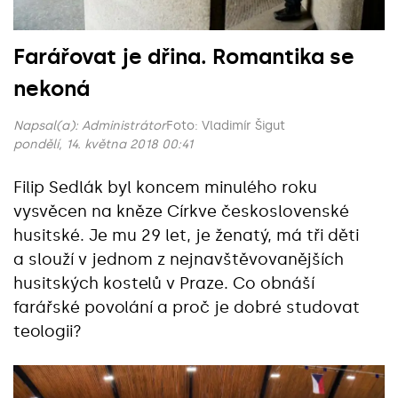
Farářovat je dřina. Romantika se
nekoná
Napsal(a):
Administrátor
Foto: Vladimír Šigut
pondělí, 14. května 2018 00:41
Filip Sedlák byl koncem minulého roku
vysvěcen na kněze Církve československé
husitské. Je mu 29 let, je ženatý, má tři děti
a slouží v jednom z nejnavštěvovanějších
husitských kostelů v Praze. Co obnáší
farářské povolání a proč je dobré studovat
teologii?