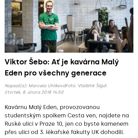
Viktor Šebo: Ať je kavárna Malý
Eden pro všechny generace
Napsal(a):
Marcela Uhlíková
Foto: Vladimír Šigut
čtvrtek, 8. února 2018 14:50
Kavárnu Malý Eden, provozovanou
studentským spolkem Cesta ven, najdete na
Ruské ulici v Praze 10, jen co byste kamenem
přes ulici od 3. lékařské fakulty UK dohodili.