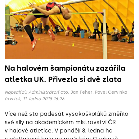
Na halovém šampionátu zazářila
atletka UK. Přivezla si dvě zlata
Napsal(a):
Administrátor
Foto: Jan Feher; Pavel Červinka
čtvrtek, 11. ledna 2018 16:26
Více než sto padesát vysokoškoláků změřilo
své síly na akademickém mistrovství ČR
v halové atletice. V pondělí 8. ledna ho
v přetlakové hale na pražském Strahově