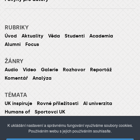
RUBRIKY
Úvod
Aktuality
Věda
Studenti
Academia
Alumni
Focus
ŽÁNRY
Audio
Video
Galerie
Rozhovor
Reportáž
Komentář
Analýza
TÉMATA
UK inspiruje
Rovné příležitosti
AI univerzita
Humans of
Sportovci UK
K ukládání nastavení a správnému fungování využíváme soubory cookies.
Používáním webu s jejich používáním souhlasíte.