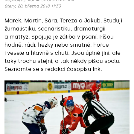
úterý, 20. března 2018 11:33
Marek, Martin, Sára, Tereza a Jakub. Studují
žurnalistiku, scenáristiku, dramaturgii
a matfyz. Spojuje je záliba v psaní. Píšou
hodně, rádi, hezky nebo smutně, hořce
i vesele a hlavně s chutí. Jsou úplně jiní, ale
taky trochu stejní, a tak někdy píšou spolu.
Seznamte se s redakcí časopisu Ink.