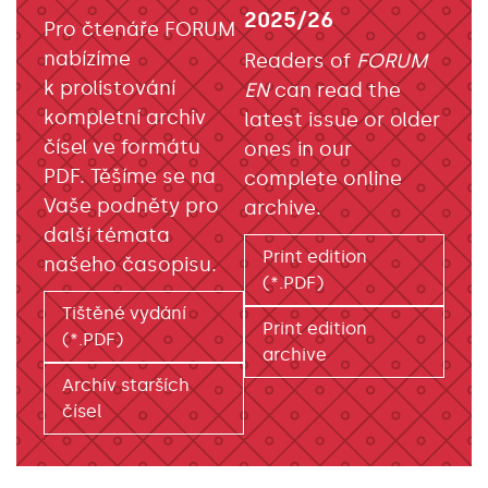
2025/26
Pro čtenáře FORUM
nabízíme
Readers of
FORUM
k prolistování
EN
can read the
kompletní archiv
latest issue or older
čísel ve formátu
ones in our
PDF. Těšíme se na
complete online
Vaše podněty pro
archive.
další témata
Print edition
našeho časopisu.
(*.PDF)
Tištěné vydání
Print edition
(*.PDF)
archive
Archiv starších
čísel