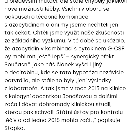
a především mutací, ale stále chyběly jakékoli
nové možnosti léčby. Všichni v oboru se
pokoušeli o léčebné kombinace
s azacytidinem a ani my jseme nechtěli jen
tak čekat. Chtěli jsme využít naše zkušenosti
ze základního výzkumu. V té době se ukázalo,
že azacytidin v kombinaci s cytokinem G-CSF
by mohl mít ještě lepší – synergický efekt.
Současně jako náš článek vyšel i jiný
o decitabinu, kde se tato hypotéza nezávisle
potvrdila, ale stále to byly ‚jen‘ výsledky
z laboratoře. A tak jsme v roce 2013 na klinice
s kolegyní docentkou Jonášovou a dalšími
začali dávat dohromady klinickou studii,
kterou pak schválil Státní ústav pro kontrolu
léčiv a od ledna 2015 mohla začít,“ popisuje
Stopka.