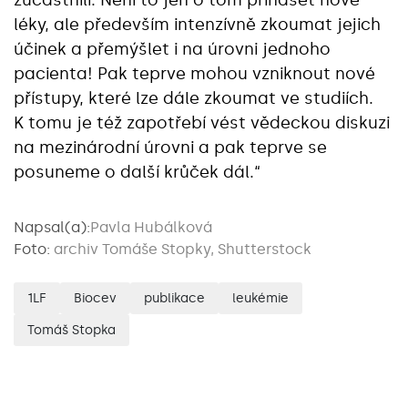
léky, ale především intenzívně zkoumat jejich
účinek a přemýšlet i na úrovni jednoho
pacienta! Pak teprve mohou vzniknout nové
přístupy, které lze dále zkoumat ve studiích.
K tomu je též zapotřebí vést vědeckou diskuzi
na mezinárodní úrovni a pak teprve se
posuneme o další krůček dál.“
Napsal(a):
Pavla Hubálková
Foto:
archiv Tomáše Stopky, Shutterstock
1LF
Biocev
publikace
leukémie
Tomáš Stopka