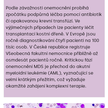
Podle závažnosti onemocnění probíhá
zpočátku podpůrná léčba pomocí antibiotik
či opakovanou krevní transfúzí. Ve
výjimečných případech lze pacienty léčit
transplantací kostní dřeně. V Evropě jsou
ročně diagnostikováni čtyři pacienti na 100
tisíc osob. V České republice registruje
Všeobecná fakultní nemocnice přibližně až
osmdesát pacientů ročně. Kritickou fází
onemocnění MDS je přechod do akutní
myeloidní leukémie (AML), vyznačující se
velmi krátkým přežitím, což vyžaduje
okamžité zahájení komplexní terapie.