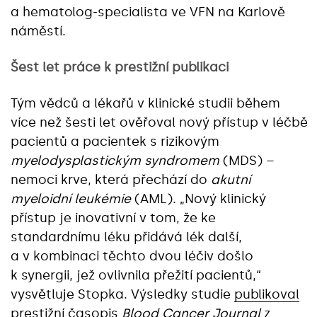
a hematolog-specialista ve VFN na Karlově
náměstí.
Šest let práce k prestižní publikaci
Tým vědců a lékařů v klinické studii během
více než šesti let ověřoval nový přístup v léčbě
pacientů a pacientek s rizikovým
myelodysplastickým syndromem
(MDS) –
nemoci krve, která přechází do
akutní
myeloidní leukémie
(AML). „Nový klinický
přístup je inovativní v tom, že ke
standardnímu léku přidává lék další,
a v kombinaci těchto dvou léčiv došlo
k synergii, jež ovlivnila přežití pacientů,“
vysvětluje Stopka. ‎Výsledky studie
publikoval
prestižní časopis
Blood Cancer Journal
z