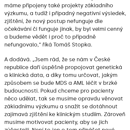
máme připojeny také projekty základního
výzkumu, a tudíž i případný negativní výsledek,
zjištění, že nový postup nefunguje dle
očekávání či funguje jinak, by byl velmi cenný
a budeme vědět i proč to případně
nefungovalo,“ říká Tomáš Stopka.
A dodává. „Jsem rád, že se nám v České
republice daří úspěšně propojovat genetická
a klinická data, a díky tomu určovat, jakým
způsobem se bude MDS a AML léčit v brzké
budoucnosti. Pokud chceme pro pacienty
něco udělat, tak se musíme opravdu věnovat
základnímu výzkumu a snažit se dotáhnout
zajímavá zjištění ke klinickým studiím. Zároveň
musíme motivovat pacienty, aby se jich
zúčastnili. Není to jen o tom přinášet nové