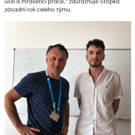
úsilí a mravenčí práce,“ zdůrazňuje Stopka
zásadní roli celého týmu.