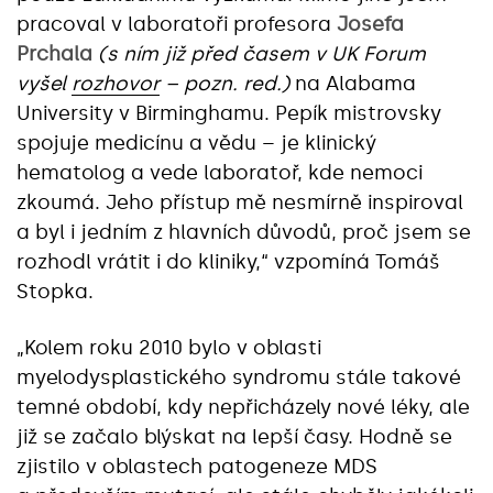
pracoval v laboratoři profesora
Josefa
Prchala
(s ním již před časem v UK Forum
vyšel
rozhovor
– pozn. red.)
na Alabama
University v Birminghamu. Pepík mistrovsky
spojuje medicínu a vědu – je klinický
hematolog a vede laboratoř, kde nemoci
zkoumá. Jeho přístup mě nesmírně inspiroval
a byl i jedním z hlavních důvodů, proč jsem se
rozhodl vrátit i do kliniky,“ vzpomíná Tomáš
Stopka.
„Kolem roku 2010 bylo v oblasti
myelodysplastického syndromu stále takové
temné období, kdy nepřicházely nové léky, ale
již se začalo blýskat na lepší časy. Hodně se
zjistilo v oblastech patogeneze MDS