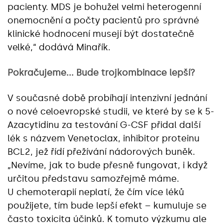
pacienty. MDS je bohužel velmi heterogenní
onemocnění a počty pacientů pro správné
klinické hodnocení musejí být dostatečně
velké,“ dodává Minařík.
Pokračujeme... Bude trojkombinace lepší?
V současné době probíhají intenzivní jednání
o nové celoevropské studii, ve které by se k 5-
Azacytidinu za testování G-CSF přidal další
lék s názvem Venetoclax, inhibitor proteinu
BCL2, jež řídí přežívání nádorových buněk.
„Nevíme, jak to bude přesně fungovat, i když
určitou představu samozřejmě máme.
U chemoterapií neplatí, že čím více léků
použijete, tím bude lepší efekt – kumuluje se
často toxicita účinků. K tomuto výzkumu ale