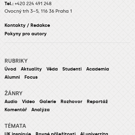
Tel.:
+420 224 491 248
Ovocný trh 3–5, 116 36 Praha 1
Kontakty / Redakce
Pokyny pro autory
RUBRIKY
Úvod
Aktuality
Věda
Studenti
Academia
Alumni
Focus
ŽÁNRY
Audio
Video
Galerie
Rozhovor
Reportáž
Komentář
Analýza
TÉMATA
UK inspiruje
Rovné příležitosti
AI univerzita