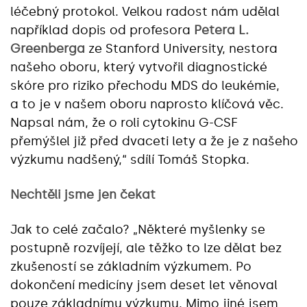
léčebný protokol. Velkou radost nám udělal
například dopis od profesora
Petera L.
Greenberga
ze Stanford University, nestora
našeho oboru, který vytvořil diagnostické
skóre pro riziko přechodu MDS do leukémie,
a to je v našem oboru naprosto klíčová věc.
Napsal nám, že o roli cytokinu G-CSF
přemýšlel již před dvaceti lety a že je z našeho
výzkumu nadšený,“ sdílí Tomáš Stopka.
Nechtěli jsme jen čekat
Jak to celé začalo? „Některé myšlenky se
postupně rozvíjejí, ale těžko to lze dělat bez
zkušeností se základním výzkumem. Po
dokončení medicíny jsem deset let věnoval
pouze základnímu výzkumu. Mimo jiné jsem