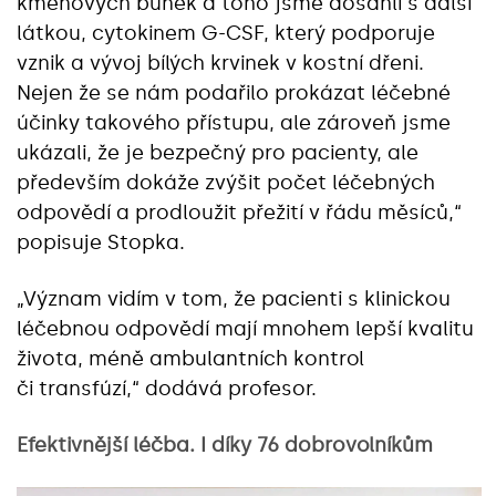
kmenových buněk a toho jsme dosáhli s další
látkou, cytokinem G-CSF, který podporuje
vznik a vývoj bílých krvinek v kostní dřeni.
Nejen že se nám podařilo prokázat léčebné
účinky takového přístupu, ale zároveň jsme
ukázali, že je bezpečný pro pacienty, ale
především dokáže zvýšit počet léčebných
odpovědí a prodloužit přežití v řádu měsíců,“
popisuje Stopka.
„Význam vidím v tom, že pacienti s klinickou
léčebnou odpovědí mají mnohem lepší kvalitu
života, méně ambulantních kontrol
či transfúzí,“ dodává profesor.
Efektivnější léčba. I díky 76 dobrovolníkům