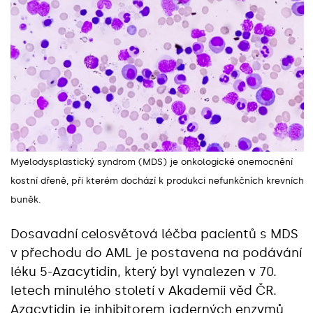
Myelodysplastický syndrom (MDS) je onkologické onemocnění
kostní dřeně, při kterém dochází k produkci nefunkčních krevních
buněk.
Dosavadní celosvětová léčba pacientů s MDS
v přechodu do AML je postavena na podávání
léku 5-Azacytidin, který byl vynalezen v 70.
letech minulého století v Akademii věd ČR.
Azacytidin je inhibitorem jaderných enzymů