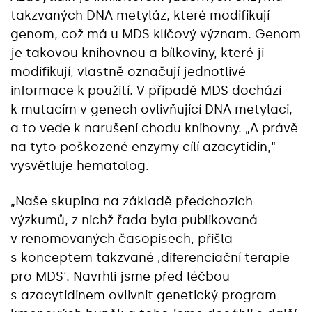
takzvaných DNA metyláz, které modifikují
genom, což má u MDS klíčový význam. Genom
je takovou knihovnou a bílkoviny, které ji
modifikují, vlastně označují jednotlivé
informace k použití. V případě MDS dochází
k mutacím v genech ovlivňující DNA metylaci,
a to vede k narušení chodu knihovny. „A právě
na tyto poškozené enzymy cílí azacytidin,“
vysvětluje hematolog.
„Naše skupina na základě předchozích
výzkumů, z nichž řada byla publikovaná
v renomovaných časopisech, přišla
s konceptem takzvané ‚diferenciační terapie
pro MDS‘. Navrhli jsme před léčbou
s azacytidinem ovlivnit genetický program