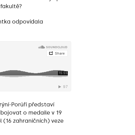
fakultě?
ntka odpovídala
ýní-Porúří představí
 bojovat o medaile v 19
 (16 zahraničních) veze