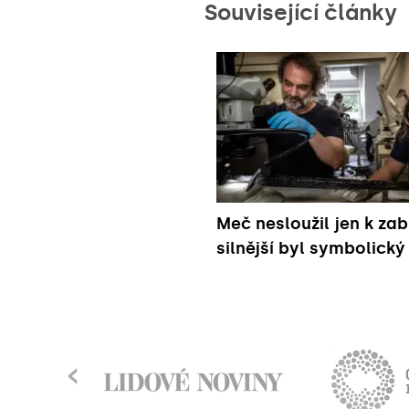
Související články
Meč nesloužil jen k zabí
silnější byl symbolick
‹