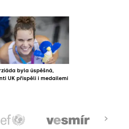
rziáda byla úspěšná,
nti UK přispěli i medailemi
›