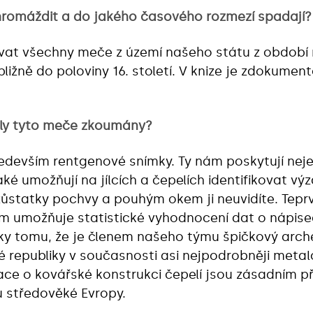
hromáždit a do jakého časového rozmezí spadají?
ovat všechny meče z území našeho státu z obdob
řibližně do poloviny 16. století. V knize je zdoku
yly tyto meče zkoumány?
 především rentgenové snímky. Ty nám poskytují nej
ké umožňují na jílcích a čepelích identifikovat výz
zůstatky pochvy a pouhým okem ji neuvidíte. Tepr
 umožňuje statistické vyhodnocení dat o nápisech
y tomu, že je členem našeho týmu špičkový arche
é republiky v současnosti asi nejpodrobněji met
mace o kovářské konstrukci čepelí jsou zásadním 
 středověké Evropy.