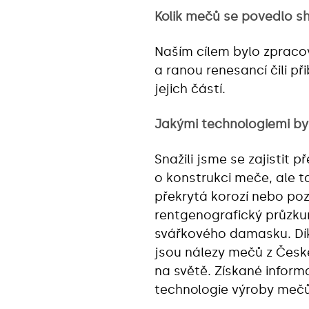
Kolik mečů se povedlo s
Naším cílem bylo zprac
a ranou renesancí čili p
jejich částí.
Jakými technologiemi b
Snažili jsme se zajistit
o konstrukci meče, ale ta
překrytá korozí nebo po
rentgenografický průzkum
svářkového damasku. Dík
jsou nálezy mečů z Česk
na světě. Získané infor
technologie výroby mečů