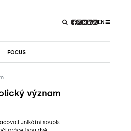
EN
FOCUS
am
mbolický význam
covali unikátní soupis
čí práce jsou dvě