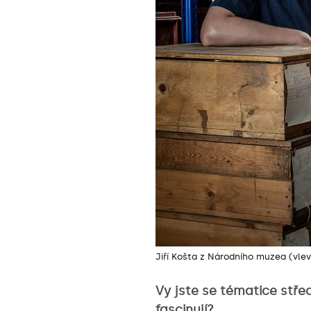
Jiří Košta z Národního muzea (vle
Vy jste se tématice stře
fascinují?