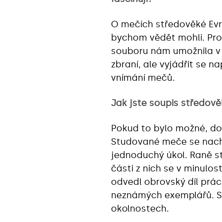
O mečích středověké Evro
bychom vědět mohli. Pro
souboru nám umožnila v 
zbraní, ale vyjádřit se n
vnímání mečů.
Jak jste soupis středově
Pokud to bylo možné, d
Studované meče se nacház
jednoduchý úkol. Raně s
části z nich se v minulo
odvedl obrovský díl prá
neznámých exemplářů. So
okolnostech.