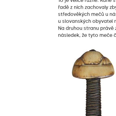
To je velice různé. Ran
řadě z nich zachovaly z
středověkých mečů u nás 
u slovanských obyvatel n
Na druhou stranu právě z
následek, že tyto meče 