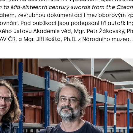
h to Mid-sixteenth century swords from the Czech 
zsahem, zevrubnou dokumentací i mezioborovým z
nání. Pod publikací jsou podepsáni tři autoři: Ing.
kého ústavu Akademie věd, Mgr. Petr Žákovský, Ph
AV ČR, a Mgr.
Jiří Košta
, Ph.D. z Národního muzea,