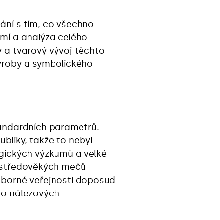
ání s tím, co všechno
mí a analýza celého
 a tvarový vývoj těchto
 výroby a symbolického
andardních parametrů.
bliky, takže to nebyl
ogických výzkumů a velké
ně středověkých mečů
dborné veřejnosti doposud
 o nálezových