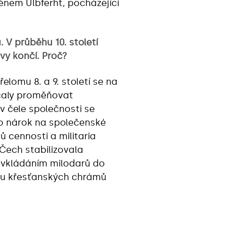
énem Ulbferht, pocházející
. V průběhu 10. století
vy končí. Proč?
lomu 8. a 9. století se na
ačaly proměňovat
v čele společnosti se
o nárok na společenské
 cennosti a militaria
Čech stabilizovala
ní vkládáním milodarů do
oru křesťanských chrámů