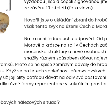
výzdobou jílce a čepelí signovanou jm
ze závěru 10. století (foto vlevo).
Hovořil jste o ukládání zbraní do hrobů
však tento zvyk na území Čech a Mora
Na to není jednoduchá odpověď. Od pře
Moravě a krátce na to i v Čechách z
mocenské struktury a nové osobnosti 
snažily různým způsobem dávat najev
tomků. Proto se nejspíše zemřelým dávaly do hrobů
tus. Když se po letech společnost přemyslovských 
ly už její elity potřebu dávat na odiv své postave
adily různé formy reprezentace v sakrálním prost
robových nálezových situací?