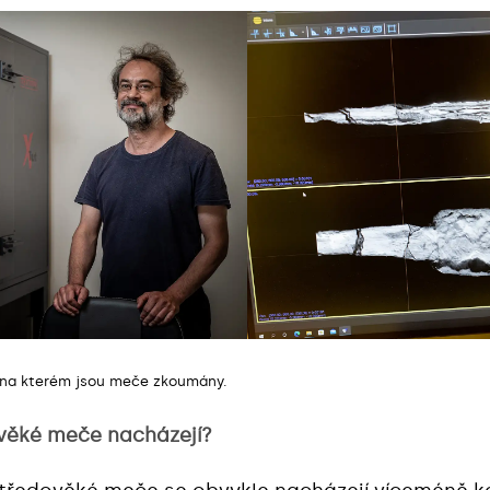
, na kterém jsou meče zkoumány.
věké meče nacházejí?