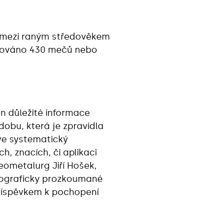
í mezi raným středověkem
mentováno 430 mečů nebo
en důležité informace
dobu, která je zpravidla
ve systematický
, znacích, či aplikaci
ometalurg Jiří Hošek,
alograficky prozkoumané
příspěvkem k pochopení