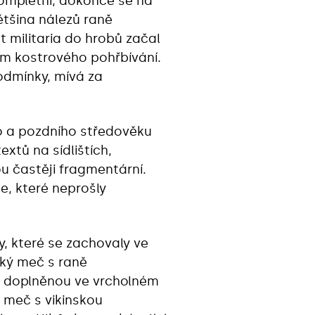
kompletní, dokonce se na
tšina nálezů raně
 militaria do hrobů začal
em kostrového pohřbívání.
odmínky, mívá za
o a pozdního středověku
xtů na sídlištích,
ou častěji fragmentární.
e, které neprošly
, které se zachovaly ve
ký meč s raně
ou doplněnou ve vrcholném
 meč s vikinskou