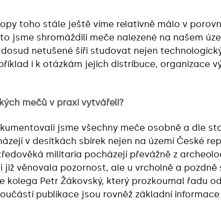
py toho stále ještě víme relativně málo v porovn
to jsme shromáždili meče nalezené na našem úze
dosud netušené šíři studovat nejen technologický
apříklad i k otázkám jejich distribuce, organizace
kých mečů v praxi vytvářeli?
okumentovali jsme všechny meče osobně a dle st
ejí v desítkách sbírek nejen na území České repu
tředověká militaria pocházejí převážně z archeol
sti již věnovala pozornost, ale u vrcholně a pozd
ce kolega Petr Žákovský, který prozkoumal řadu o
učástí publikace jsou rovněž základní informace