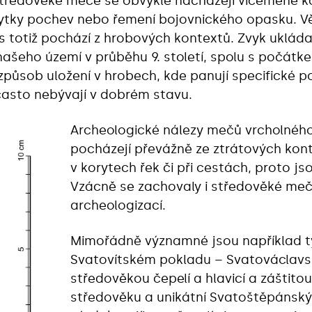
ě středověké meče se obvykle nacházejí víceméně 
bytky pochev nebo řemení bojovnického opasku. Vě
totiž pochází z hrobových kontextů. Zvyk ukládat
ašeho území v průběhu 9. století, spolu s počátk
působ uložení v hrobech, kde panují specifické p
často nebývají v dobrém stavu.
Archeologické nálezy mečů vrcholnéh
pocházejí převážně ze ztrátových konte
v korytech řek či při cestách, proto js
Vzácně se zachovaly i středověké meč
archeologizací.
Mimořádně významné jsou například ty
Svatovítském pokladu – Svatováclavs
středověkou čepelí a hlavicí a záštit
středověku a unikátní Svatoštěpánský