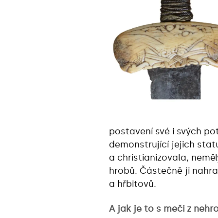
postavení své i svých po
demonstrující jejich sta
a christianizovala, nemě
hrobů. Částečně ji nahr
a hřbitovů.
A jak je to s meči z neh