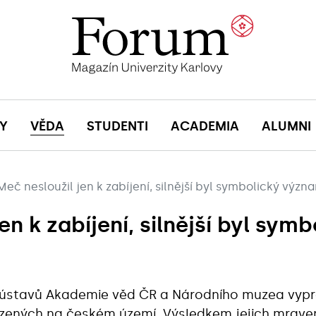
Y
VĚDA
STUDENTI
ACADEMIA
ALUMNI
Meč nesloužil jen k zabíjení, silnější byl symbolický význ
en k zabíjení, silnější byl sy
 ústavů Akademie věd ČR a Národního muzea vypra
ených na českém území. Výsledkem jejich mraven