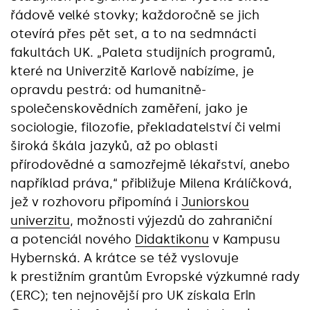
řádově velké stovky; každoročně se jich
otevírá přes pět set, a to na sedmnácti
fakultách UK. „Paleta studijních programů,
které na Univerzitě Karlově nabízíme, je
opravdu pestrá: od humanitně-
společenskovědních zaměření, jako je
sociologie, filozofie, překladatelství či velmi
široká škála jazyků, až po oblasti
přírodovědné a samozřejmě lékařství, anebo
například práva,“ přibližuje Milena Králíčková,
jež v rozhovoru připomíná i
Juniorskou
univerzitu
, možnosti výjezdů do zahraniční
a potenciál nového
Didaktikonu
v Kampusu
Hybernská. A krátce se též vyslovuje
k prestižním grantům Evropské výzkumné rady
(ERC); ten nejnovější pro UK získala
Erin