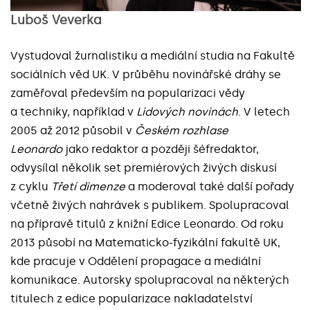
Luboš Veverka
Vystudoval žurnalistiku a mediální studia na Fakultě
sociálních věd UK. V průběhu novinářské dráhy se
zaměřoval především na popularizaci vědy
a techniky, například v
Lidových novinách
. V letech
2005 až 2012 působil v
Českém rozhlase
Leonardo
jako redaktor a později šéfredaktor,
odvysílal několik set premiérových živých diskusí
z cyklu
Třetí dimenze
a moderoval také další pořady
včetně živých nahrávek s publikem. Spolupracoval
na přípravě titulů z knižní Edice Leonardo. Od roku
2013 působí na Matematicko-fyzikální fakultě UK,
kde pracuje v Oddělení propagace a mediální
komunikace. Autorsky spolupracoval na některých
titulech z edice popularizace nakladatelství