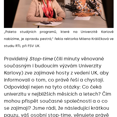
„Paleta studijních programů, které na Univerzitě Karlově
nabízíme, je opravdu pestrá,“ řekla rektorka Milena Králíčková ve
studiu RTL při FSV UK.
Pravidelný
Stop-time
(čili minuty věnované
současným i budoucím výzvám Univerzity
Karlovy) zve zajímavé hosty z vedení UK, aby
informovali o tom, co právě řeší a chystají.
Odpovídají nejen na tyto otázky: Co čeká
univerzitu v nejbližších měsících a letech? Čím
mohou přispět současné společnosti a o co
se zajímají? Jsme rádi, že následující krátkou
pauzu, váš osobní stop-time, věnujete právě