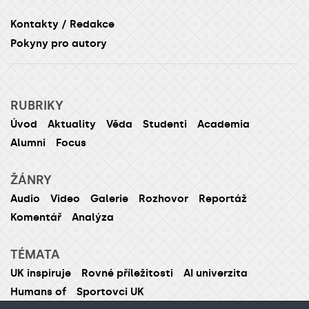
Kontakty / Redakce
Pokyny pro autory
RUBRIKY
Úvod
Aktuality
Věda
Studenti
Academia
Alumni
Focus
ŽÁNRY
Audio
Video
Galerie
Rozhovor
Reportáž
Komentář
Analýza
TÉMATA
UK inspiruje
Rovné příležitosti
AI univerzita
Humans of
Sportovci UK