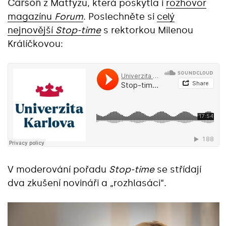
Carson
z Matfyzu, která poskytla i
rozhovor
magazínu
Forum
. Poslechněte si
celý
nejnovější
Stop-time
s rektorkou Milenou
Králíčkovou:
V moderování pořadu
Stop-time
se střídají
dva zkušení novináři a „rozhlasáci“.