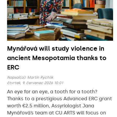
Mynářová will study violence in
ancient Mesopotamia thanks to
ERC
Napsal(a):
Martin Rychlík
čtvrtek, 9. červenec 2026 10:01
An eye for an eye, a tooth for a tooth?
Thanks to a prestigious Advanced ERC grant
worth €2.5 million, Assyriologist Jana
Mynářová’s team at CU ARTS will focus on