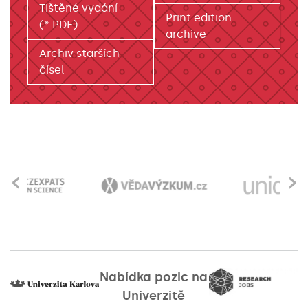
Tištěné vydání
Print edition
(*.PDF)
archive
Archiv starších
čísel
‹
›
Nabídka pozic na
Univerzitě