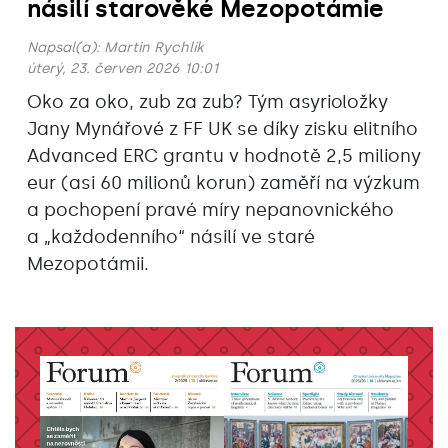
násilí starověké Mezopotámie
Napsal(a):
Martin Rychlík
úterý, 23. červen 2026 10:01
Oko za oko, zub za zub? Tým asyrioložky
Jany Mynářové z FF UK se díky zisku elitního
Advanced ERC grantu v hodnotě 2,5 miliony
eur (asi 60 milionů korun) zaměří na výzkum
a pochopení pravé míry nepanovnického
a „každodenního“ násilí ve staré
Mezopotámii.