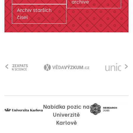
archive
Archiv starších
čísel
‹
›
Nabídka pozic na
Univerzitě
Karlově