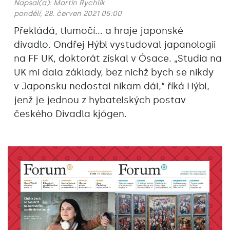
Napsal(a):
Martin Rychlík
pondělí, 28. červen 2021 05:00
Překládá, tlumočí... a hraje japonské
divadlo. Ondřej Hýbl vystudoval japanologii
na FF UK, doktorát získal v Ósace. „Studia na
UK mi dala základy, bez nichž bych se nikdy
v Japonsku nedostal nikam dál,“ říká Hýbl,
jenž je jednou z hybatelských postav
českého Divadla kjógen.