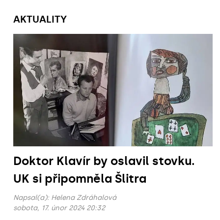
AKTUALITY
Doktor Klavír by oslavil stovku.
UK si připomněla Šlitra
Napsal(a):
Helena Zdráhalová
sobota, 17. únor 2024 20:32