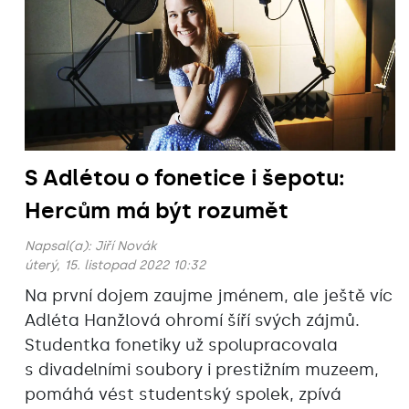
S Adlétou o fonetice i šepotu:
Hercům má být rozumět
Napsal(a):
Jiří Novák
úterý, 15. listopad 2022 10:32
Na první dojem zaujme jménem, ale ještě víc
Adléta Hanžlová ohromí šíří svých zájmů.
Studentka fonetiky už spolupracovala
s divadelními soubory i prestižním muzeem,
pomáhá vést studentský spolek, zpívá