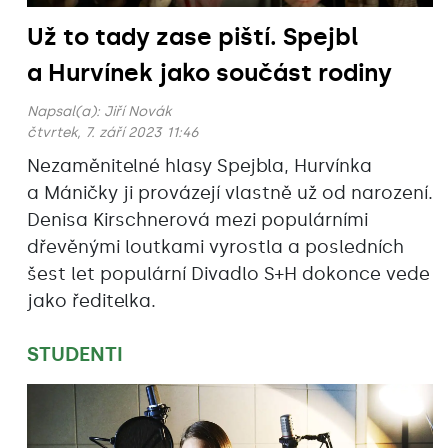
Už to tady zase piští. Spejbl
a Hurvínek jako součást rodiny
Napsal(a):
Jiří Novák
čtvrtek, 7. září 2023 11:46
Nezaměnitelné hlasy Spejbla, Hurvínka
a Máničky ji provázejí vlastně už od narození.
Denisa Kirschnerová mezi populárními
dřevěnými loutkami vyrostla a posledních
šest let populární Divadlo S+H dokonce vede
jako ředitelka.
STUDENTI