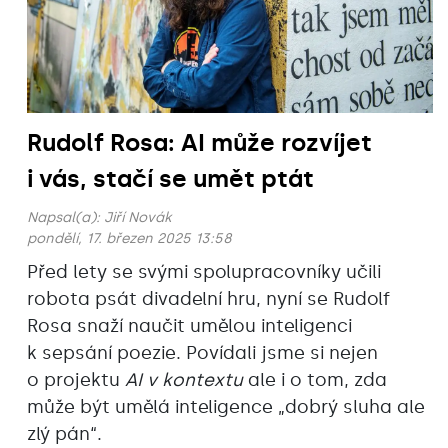
Rudolf Rosa: AI může rozvíjet
i vás, stačí se umět ptát
Napsal(a):
Jiří Novák
pondělí, 17. březen 2025 13:58
Před lety se svými spolupracovníky učili
robota psát divadelní hru, nyní se Rudolf
Rosa snaží naučit umělou inteligenci
k sepsání poezie. Povídali jsme si nejen
o projektu
AI v kontextu
ale i o tom, zda
může být umělá inteligence „dobrý sluha ale
zlý pán“.