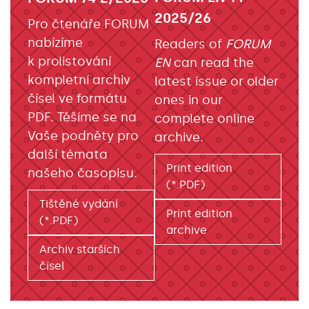
2025/26
Pro čtenáře FORUM
nabízíme
Readers of
FORUM
k prolistování
EN
can read the
kompletní archiv
latest issue or older
čísel ve formátu
ones in our
PDF. Těšíme se na
complete online
Vaše podněty pro
archive.
další témata
Print edition
našeho časopisu.
(*.PDF)
Tištěné vydání
Print edition
(*.PDF)
archive
Archiv starších
čísel