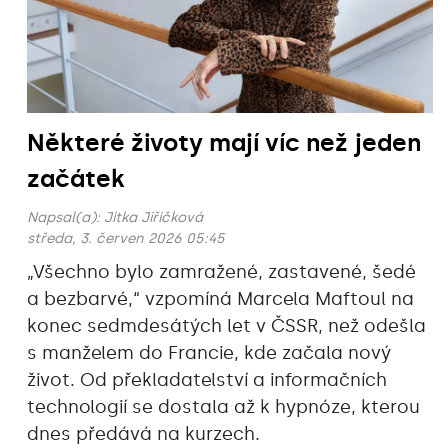
Některé životy mají víc než jeden
začátek
Napsal(a):
Jitka Jiřičková
středa, 3. červen 2026 05:45
„Všechno bylo zamražené, zastavené, šedé
a bezbarvé,“ vzpomíná Marcela Maftoul na
konec sedmdesátých let v ČSSR, než odešla
s manželem do Francie, kde začala nový
život. Od překladatelství a informačních
technologií se dostala až k hypnóze, kterou
dnes předává na kurzech.