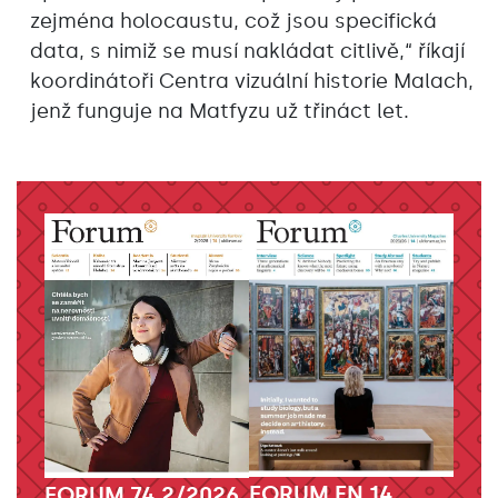
zejména holocaustu, což jsou specifická
data, s nimiž se musí nakládat citlivě,“ říkají
koordinátoři Centra vizuální historie Malach,
jenž funguje na Matfyzu už třináct let.
FORUM EN 14
FORUM 74 2/2026