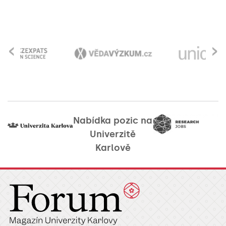
‹
›
Nabídka pozic na
Univerzitě
Karlově