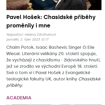
Pavel Hošek: Chasidské příběhy
proměnily i mne
Napsal(a):
Helena Zdráhalová
pondělí, 2. říjen 2023 12:17
Chaim Potok, Isaac Bashevis Singer či Elie
Wiesel. Literární velikány 20. století spojuje,
že vycházejí z chasidismu - židovského hnutí,
jež se zrodilo ve východní Evropě 18. století.
Své o tom ví i Pavel Hošek z Evangelické
teologické fakulty UK, autor knihy
Chasidské
příběhy
.
ACADEMIA