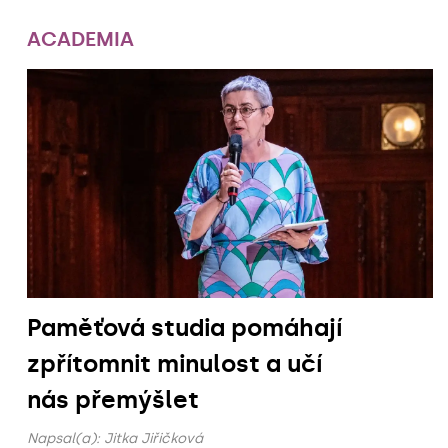
ACADEMIA
Paměťová studia pomáhají
zpřítomnit minulost a učí
nás přemýšlet
Napsal(a):
Jitka Jiřičková