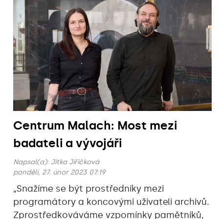
Centrum Malach: Most mezi
badateli a vývojáři
Napsal(a):
Jitka Jiřičková
pondělí, 27. únor 2023 07:19
„Snažíme se být prostředníky mezi
programátory a koncovými uživateli archivů.
Zprostředkováváme vzpomínky pamětníků,