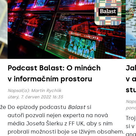
Podcast Balast: O minách
Ja
v informačním prostoru
v 
st
Napsal(a):
Martin Rychlík
úterý, 7. červen 2022 16:35
Naps
 že
Do epizody podcastu
Balast
si
pond
autoři pozvali nejen experta na nová
Tro
média Josefa Šlerku z FF UK, aby s ním
si 
probrali možnosti boje se lživým obsahem.
ana