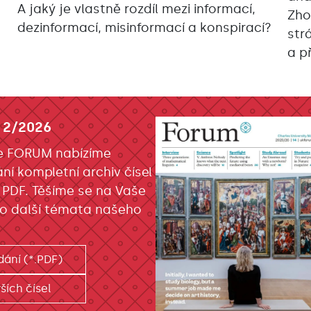
A jaký je vlastně rozdíl mezi informací,
Zho
dezinformací, misinformací a konspirací?
str
a př
 2/2026
e FORUM nabízíme
ání kompletní archiv čísel
 PDF. Těšíme se na Vaše
o další témata našeho
dání (*.PDF)
ších čísel