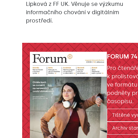
Lipková z FF UK. Věnuje se výzkumu
informačního chování v digitálním
prostředí.
FORUM 74
Pro čtenář
k prolistov
ve formátu
podněty pr
časopisu.
Tištěné vy
Archiv star