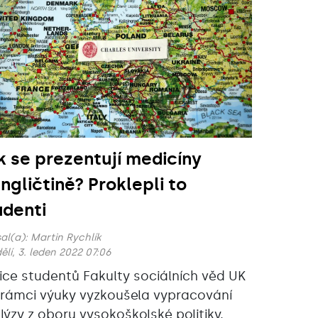
k se prezentují medicíny
angličtině? Proklepli to
udenti
al(a):
Martin Rychlík
ělí, 3. leden 2022 07:06
jice studentů Fakulty sociálních věd UK
v rámci výuky vyzkoušela vypracování
lýzy z oboru vysokoškolské politiky.