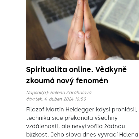
Spiritualita online. Vědkyně
zkoumá nový fenomén
Napsal(a):
Helena Zdráhalová
čtvrtek, 4. duben 2024 16:50
Filozof Martin Heidegger kdysi prohlásil,
technika sice překonala všechny
vzdálenosti, ale nevytvořila žádnou
blízkost. Jeho slova dnes vyvrací Helena