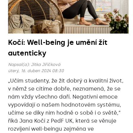
Kočí: Well-being je umění žít
autenticky
Napsal(a):
Jitka Jiřičková
úterý, 16. duben 2024 08:30
„Učím studenty, že žít dobrý a kvalitní život,
v němž se cítíme dobře, neznamená, že se
nám vždy všechno daří. Negativní emoce
vypovídají o našem hodnotovém systému,
učíme se díky nim hodně o sobě i o světě,“
říká Jana Kočí z PedF UK, která se věnuje
rozvíjení well-beingu zejména ve