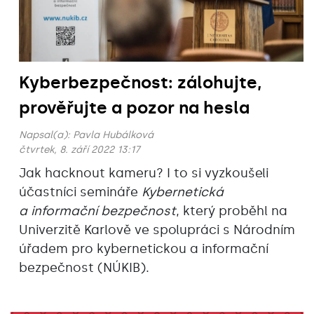
Kyberbezpečnost: zálohujte,
prověřujte a pozor na hesla
Napsal(a):
Pavla Hubálková
čtvrtek, 8. září 2022 13:17
Jak hacknout kameru? I to si vyzkoušeli
účastníci semináře
Kybernetická
a informační bezpečnost
, který proběhl na
Univerzitě Karlově ve spolupráci s Národním
úřadem pro kybernetickou a informační
bezpečnost (NÚKIB).