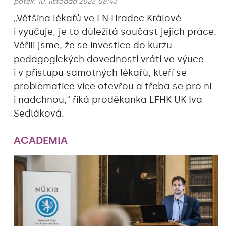
pátek, 10. listopad 2023 08:43
„Většina lékařů ve FN Hradec Králové
i vyučuje, je to důležitá součást jejich práce.
Věřili jsme, že se investice do kurzu
pedagogických dovedností vrátí ve výuce
i v přístupu samotných lékařů, kteří se
problematice více otevřou a třeba se pro ni
i nadchnou,“ říká proděkanka LFHK UK Iva
Sedláková.
ACADEMIA