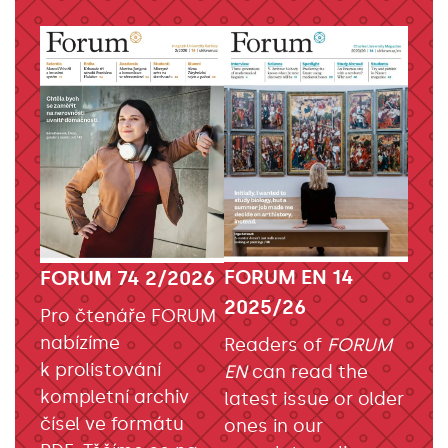
FORUM EN 14
FORUM 74 2/2026
2025/26
Pro čtenáře FORUM
nabízíme
Readers of
FORUM
k prolistování
EN
can read the
kompletní archiv
latest issue or older
čísel ve formátu
ones in our