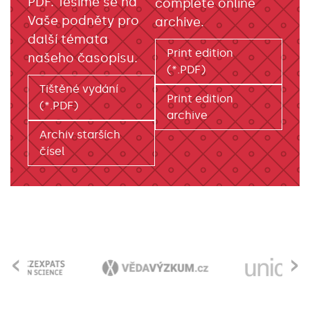
PDF. Těšíme se na
complete online
Vaše podněty pro
archive.
další témata
Print edition
našeho časopisu.
(*.PDF)
Tištěné vydání
Print edition
(*.PDF)
archive
Archiv starších
čísel
‹
›