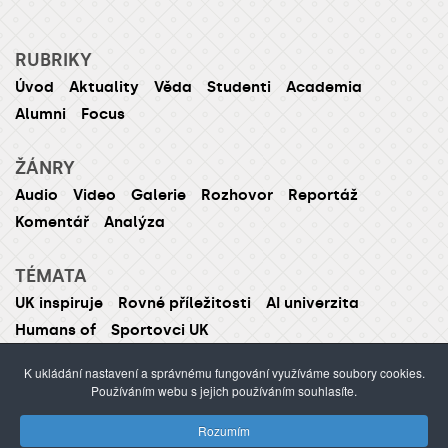
RUBRIKY
Úvod
Aktuality
Věda
Studenti
Academia
Alumni
Focus
ŽÁNRY
Audio
Video
Galerie
Rozhovor
Reportáž
Komentář
Analýza
TÉMATA
UK inspiruje
Rovné příležitosti
AI univerzita
Humans of
Sportovci UK
K ukládání nastavení a správnému fungování využíváme soubory cookies.
Používáním webu s jejich používáním souhlasíte.
ISSN 1214-5726 (tištěná verze ISSN 1211-1724)
Rozumím
Publikování nebo šíření obsahu je zakázáno bez