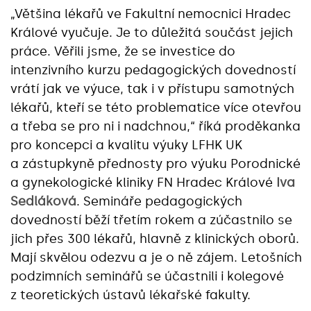
„Většina lékařů ve Fakultní nemocnici Hradec
Králové vyučuje. Je to důležitá součást jejich
práce. Věřili jsme, že se investice do
intenzivního kurzu pedagogických dovedností
vrátí jak ve výuce, tak i v přístupu samotných
lékařů, kteří se této problematice více otevřou
a třeba se pro ni i nadchnou,“ říká proděkanka
pro koncepci a kvalitu výuky LFHK UK
a zástupkyně přednosty pro výuku Porodnické
a gynekologické kliniky FN Hradec Králové
Iva
Sedláková
. Semináře pedagogických
dovedností běží třetím rokem a zúčastnilo se
jich přes 300 lékařů, hlavně z klinických oborů.
Mají skvělou odezvu a je o ně zájem. Letošních
podzimních seminářů se účastnili i kolegové
z teoretických ústavů lékařské fakulty.