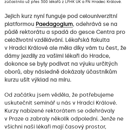
zúčastnilo už přes 300 lékařů z LFHK UK a FN Hradec Králové.
Jejich kurz nyní funguje pod celouniverzitní
platformou
Paedagogium
, odehrává se na
půdě rektorátu a spadá do gesce Centra pro
celoživotní vzdělávání. Lékařská fakulta
v Hradci Králové ale měla díky vám tu čest, že
dámy jezdily za vašimi lékaři do Hradce,
dokonce se byly podívat na výuku určitých
oborů, aby následně dokázaly účastníkům
kurzu ušít výklad na míru.
Od začátku jsem věděla, že potřebujeme
uskutečnit seminář u nás v Hradci Králové.
Kurzy nabízené rektorátem se odehrávaly
v Praze a zabraly několik odpolední. Jenže ne
všichni naši lékaři mají časový prostor,