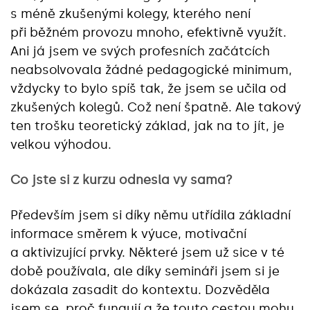
s méně zkušenými kolegy, kterého není
při běžném provozu mnoho, efektivně využít.
Ani já jsem ve svých profesních začátcích
neabsolvovala žádné pedagogické minimum,
vždycky to bylo spíš tak, že jsem se učila od
zkušených kolegů. Což není špatně. Ale takový
ten trošku teoretický základ, jak na to jít, je
velkou výhodou.
Co jste si z kurzu odnesla vy sama?
Především jsem si díky němu utřídila základní
informace směrem k výuce, motivační
a aktivizující prvky. Některé jsem už sice v té
době používala, ale díky semináři jsem si je
dokázala zasadit do kontextu. Dozvěděla
jsem se, proč fungují a že touto cestou mohu