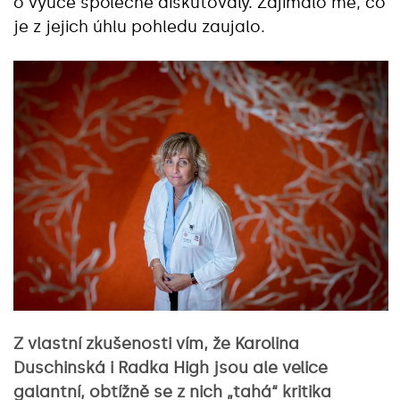
o výuce společně diskutovaly. Zajímalo mě, co
je z jejich úhlu pohledu zaujalo.
Z vlastní zkušenosti vím, že Karolina
Duschinská i Radka High jsou ale velice
galantní, obtížně se z nich „tahá“ kritika