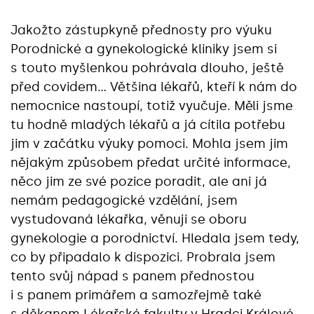
Jakožto zástupkyně přednosty pro výuku
Porodnické a gynekologické kliniky jsem si
s touto myšlenkou pohrávala dlouho, ještě
před covidem… Většina lékařů, kteří k nám do
nemocnice nastoupí, totiž vyučuje. Měli jsme
tu hodně mladých lékařů a já cítila potřebu
jim v začátku výuky pomoci. Mohla jsem jim
nějakým způsobem předat určité informace,
něco jim ze své pozice poradit, ale ani já
nemám pedagogické vzdělání, jsem
vystudovaná lékařka, věnuji se oboru
gynekologie a porodnictví. Hledala jsem tedy,
co by připadalo k dispozici. Probrala jsem
tento svůj nápad s panem přednostou
i s panem primářem a samozřejmě také
s děkanem Lékařské fakulty v Hradci Králové,