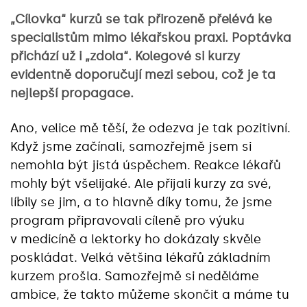
„Cílovka“ kurzů se tak přirozeně přelévá ke
specialistům mimo lékařskou praxi. Poptávka
přichází už i „zdola“. Kolegové si kurzy
evidentně doporučují mezi sebou, což je ta
nejlepší propagace.
Ano, velice mě těší, že odezva je tak pozitivní.
Když jsme začínali, samozřejmě jsem si
nemohla být jistá úspěchem. Reakce lékařů
mohly být všelijaké. Ale přijali kurzy za své,
líbily se jim, a to hlavně díky tomu, že jsme
program připravovali cíleně pro výuku
v medicíně a lektorky ho dokázaly skvěle
poskládat. Velká většina lékařů základním
kurzem prošla. Samozřejmě si neděláme
ambice, že takto můžeme skončit a máme tu