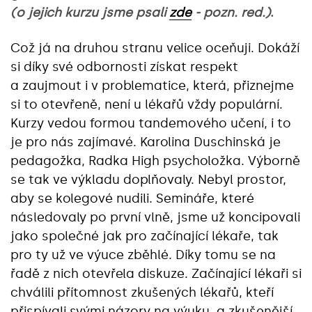
(o jejich kurzu jsme psali
zde
- pozn. red.)
.
Což já na druhou stranu velice oceňuji. Dokáží
si díky své odbornosti získat respekt
a zaujmout i v problematice, která, přiznejme
si to otevřeně, není u lékařů vždy populární.
Kurzy vedou formou tandemového učení, i to
je pro nás zajímavé. Karolina Duschinská je
pedagožka, Radka High psycholožka. Výborně
se tak ve výkladu doplňovaly. Nebyl prostor,
aby se kolegové nudili. Semináře, které
následovaly po první vlně, jsme už koncipovali
jako společné jak pro začínající lékaře, tak
pro ty už ve výuce zběhlé. Díky tomu se na
řadě z nich otevřela diskuze. Začínající lékaři si
chválili přítomnost zkušených lékařů, kteří
přispívali svými názory na výuku, a zkušenější