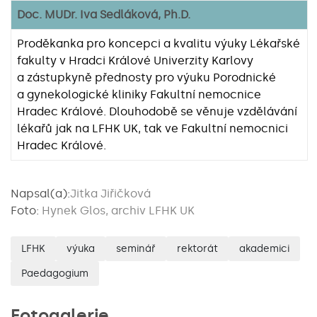
Doc. MUDr. Iva Sedláková, Ph.D.
Proděkanka pro koncepci a kvalitu výuky Lékařské
fakulty v Hradci Králové Univerzity Karlovy
a zástupkyně přednosty pro výuku Porodnické
a gynekologické kliniky Fakultní nemocnice
Hradec Králové. Dlouhodobě se věnuje vzdělávání
lékařů jak na LFHK UK, tak ve Fakultní nemocnici
Hradec Králové.
Napsal(a):
Jitka Jiřičková
Foto:
Hynek Glos, archiv LFHK UK
LFHK
výuka
seminář
rektorát
akademici
Paedagogium
Fotogalerie