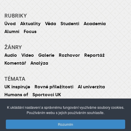
RUBRIKY
Úvod
Aktuality
Věda
Studenti
Academia
Alumni
Focus
ŽÁNRY
Audio
Video
Galerie
Rozhovor
Reportáž
Komentář
Analýza
TÉMATA
UK inspiruje
Rovné příležitosti
AI univerzita
Humans of
Sportovci UK
K ukládání nastavení a správnému fungování využíváme soubory cookies.
Používáním webu s jejich používáním souhlasíte.
ISSN 1214-5726 (tištěná verze ISSN 1211-1724)
Rozumím
Publikování nebo šíření obsahu je zakázáno bez