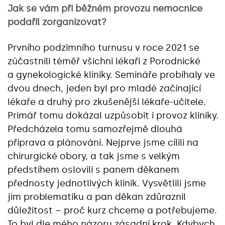
Jak se vám při běžném provozu nemocnice
podařil zorganizovat?
Prvního podzimního turnusu v roce 2021 se
zúčastnili téměř všichni lékaři z Porodnické
a gynekologické kliniky. Semináře probíhaly ve
dvou dnech, jeden byl pro mladé začínající
lékaře a druhý pro zkušenější lékaře-učitele.
Primář tomu dokázal uzpůsobit i provoz kliniky.
Předcházela tomu samozřejmě dlouhá
příprava a plánování. Nejprve jsme cílili na
chirurgické obory, a tak jsme s velkým
předstihem oslovili s panem děkanem
přednosty jednotlivých klinik. Vysvětlili jsme
jim problematiku a pan děkan zdůraznil
důležitost – proč kurz chceme a potřebujeme.
To byl dle mého názoru zásadní krok. Kdybych