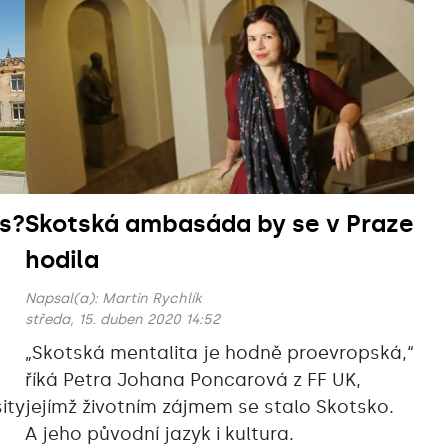
ws?
Skotská ambasáda by se v Praze
hodila
Napsal(a):
Martin Rychlík
středa, 15. duben 2020 14:52
„Skotská mentalita je hodně proevropská,“
říká Petra Johana Poncarová z FF UK,
ity
jejímž životním zájmem se stalo Skotsko.
A jeho původní jazyk i kultura.