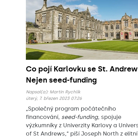
Co pojí Karlovku se St. Andre
Nejen seed-funding
Napsal(a):
Martin Rychlík
úterý, 7. březen 2023 07:26
„Společný program počátečního
financování,
seed-funding
, spojuje
výzkumníky z Univerzity Karlovy a Univers
of St Andrews,“ píší Joseph North z elitní