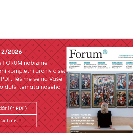
 2/2026
e FORUM nabízíme
ání kompletní archiv čísel
 PDF. Těšíme se na Vaše
o další témata našeho
dání (*.PDF)
ších čísel