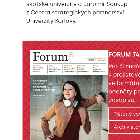
skotské univerzity a Jaromír Soukup
z Centra strategických partnerství
Univerzity Karlovy.
FORUM 74
Pro čtenář
k prolistov
ve formátu
podněty pr
časopisu.
Tištěné vy
Archiv star