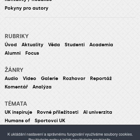
Pokyny pro autory
RUBRIKY
Úvod
Aktuality
Věda
Studenti
Academia
Alumni
Focus
ŽÁNRY
Audio
Video
Galerie
Rozhovor
Reportáž
Komentář
Analýza
TÉMATA
UK inspiruje
Rovné příležitosti
AI univerzita
Humans of
Sportovci UK
K ukládání nastavení a správnému fungování využíváme soubory cookies.
Používáním webu s jejich používáním souhlasíte.