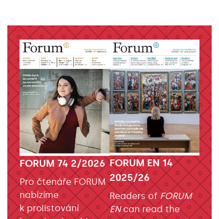
FORUM EN 14
FORUM 74 2/2026
2025/26
Pro čtenáře FORUM
nabízíme
Readers of
FORUM
k prolistování
EN
can read the