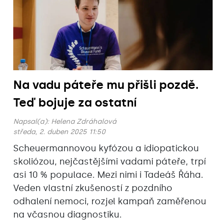
Na vadu páteře mu přišli pozdě.
Teď bojuje za ostatní
Napsal(a):
Helena Zdráhalová
středa, 2. duben 2025 11:50
Scheuermannovou kyfózou a idiopatickou
skoliózou, nejčastějšími vadami páteře, trpí
asi 10 % populace. Mezi nimi i Tadeáš Řáha.
Veden vlastní zkušeností z pozdního
odhalení nemoci, rozjel kampaň zaměřenou
na včasnou diagnostiku.