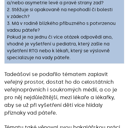
a/nebo asymetrie levé a pravé strany zad?
2. Stěžuje si opakovaně na nepohodlí či bolesti
v zádech?
3. Má v rodině blízkého příbuzného s potvrzenou
vadou páteře?
Pokud je na jednu či více otázek odpovědí ano,
vhodné je vyšetření u pediatra, který zašle na
vyšetření RTG nebo k lékaři, který se výslovně
specializuje na vady páteře.
Tadeášovi se podařilo tématem zaplavit
veřejný prostor, dostat ho do celostátních
veřejnoprávních i soukromých médií, a co je
pro něj nejdůležitější, mezi lékaře a lékařky,
aby se už při vyšetření dětí více hlídaly
příznaky vad páteře.
Tématu také věnoval svou bakalářskou práci.