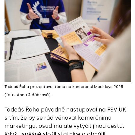
Tadeáš Řáha prezentoval téma na konferenci Medidays 2025
(foto: Anna Jeřábková).
Tadeáš Řáha původně nastupoval na FSV UK
s tím, že by se rád věnoval komerčnímu
marketingu, osud mu ale vytyčil jinou cestu.
Když úspěšně složil státnice a obhájil