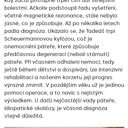
kdy začal postupně trpět čím dál silnějšími
bolestmi. Ačkoliv podstoupil řadu vyšetření,
včetně magnetické rezonance, stále nebylo
jasné, co je způsobuje. Až po několika letech
padla diagnóza. Ukázalo se, že Tadeáš trpí
Scheuermannovou kyfózou, což je
onemocnění páteře, které způsobuje
předčasnou degeneraci (neboli stárnutí)
páteře. Při včasném odhalení nemoci, tedy
ještě během dětství a dospívání, lze intenzivní
rehabilitací a nošením korzetu její progres
výrazně zmírnit. V pozdějším věku už je jedinou
pomocí operace, a to navíc s nejistým
výsledkem. U další nejčastější vady páteře,
idiopatické skoliózy, je včasná diagnóza
stejně důležitá.