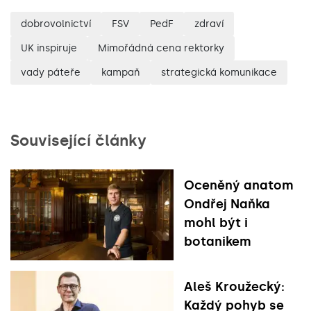
dobrovolnictví
FSV
PedF
zdraví
UK inspiruje
Mimořádná cena rektorky
vady páteře
kampaň
strategická komunikace
Související články
Oceněný anatom
Ondřej Naňka
mohl být i
botanikem
Aleš Kroužecký:
Každý pohyb se