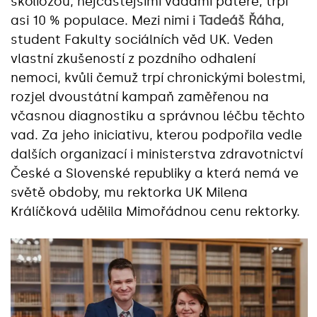
skoliózou, nejčastějšími vadami páteře, trpí
asi 10 % populace. Mezi nimi i
Tadeáš Řáha
,
student Fakulty sociálních věd UK. Veden
vlastní zkušeností z pozdního odhalení
nemoci, kvůli čemuž trpí chronickými bolestmi,
rozjel dvoustátní kampaň zaměřenou na
včasnou diagnostiku a správnou léčbu těchto
vad. Za jeho iniciativu, kterou podpořila vedle
dalších organizací i ministerstva zdravotnictví
České a Slovenské republiky a která nemá ve
světě obdoby, mu rektorka UK Milena
Králíčková udělila Mimořádnou cenu rektorky.