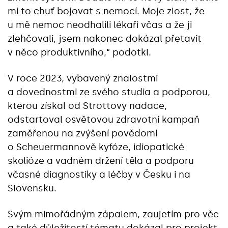
mi to chuť bojovat s nemocí. Moje zlost, že
u mě nemoc neodhalili lékaři včas a že ji
zlehčovali, jsem nakonec dokázal přetavit
v něco produktivního,“ podotkl.
V roce 2023, vybavený znalostmi
a dovednostmi ze svého studia a podporou,
kterou získal od Strottovy nadace,
odstartoval osvětovou zdravotní kampaň
zaměřenou na zvýšení povědomí
o Scheuermannově kyfóze, idiopatické
skolióze a vadném držení těla a podporu
včasné diagnostiky a léčby v Česku i na
Slovensku.
Svým mimořádným zápalem, zaujetím pro věc