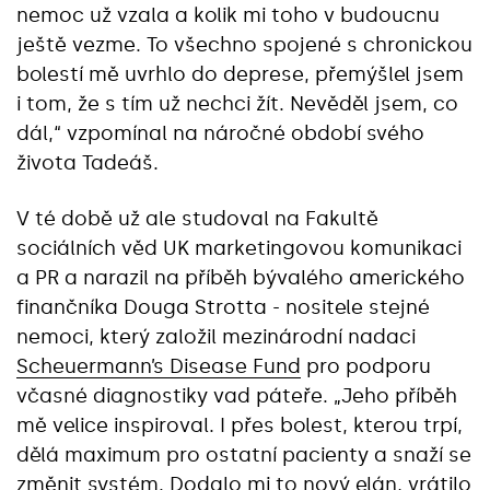
nemoc už vzala a kolik mi toho v budoucnu
ještě vezme. To všechno spojené s chronickou
bolestí mě uvrhlo do deprese, přemýšlel jsem
i tom, že s tím už nechci žít. Nevěděl jsem, co
dál,“ vzpomínal na náročné období svého
života Tadeáš.
V té době už ale studoval na Fakultě
sociálních věd UK marketingovou komunikaci
a PR a narazil na příběh bývalého amerického
finančníka Douga Strotta - nositele stejné
nemoci, který založil mezinárodní nadaci
Scheuermann’s Disease Fund
pro podporu
včasné diagnostiky vad páteře. „Jeho příběh
mě velice inspiroval. I přes bolest, kterou trpí,
dělá maximum pro ostatní pacienty a snaží se
změnit systém. Dodalo mi to nový elán, vrátilo