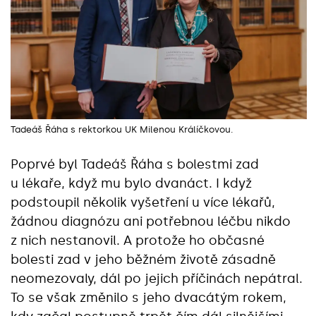
Tadeáš Řáha s rektorkou UK Milenou Králíčkovou.
Poprvé byl Tadeáš Řáha s bolestmi zad
u lékaře, když mu bylo dvanáct. I když
podstoupil několik vyšetření u více lékařů,
žádnou diagnózu ani potřebnou léčbu nikdo
z nich nestanovil. A protože ho občasné
bolesti zad v jeho běžném životě zásadně
neomezovaly, dál po jejich příčinách nepátral.
To se však změnilo s jeho dvacátým rokem,