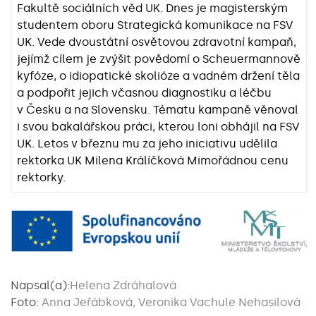
Fakultě sociálních věd UK. Dnes je magisterským
studentem oboru Strategická komunikace na FSV
UK. Vede dvoustátní osvětovou zdravotní kampaň,
jejímž cílem je zvýšit povědomí o Scheuermannově
kyfóze, o idiopatické skolióze a vadném držení těla
a podpořit jejich včasnou diagnostiku a léčbu
v Česku a na Slovensku. Tématu kampaně věnoval
i svou bakalářskou práci, kterou loni obhájil na FSV
UK. Letos v březnu mu za jeho iniciativu udělila
rektorka UK Milena Králíčková Mimořádnou cenu
rektorky.
Napsal(a):
Helena Zdráhalová
Foto:
Anna Jeřábková, Veronika Vachule Nehasilová