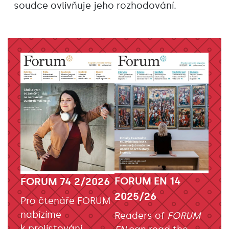
soudce ovlivňuje jeho rozhodování.
FORUM EN 14
FORUM 74 2/2026
2025/26
Pro čtenáře FORUM
nabízíme
Readers of
FORUM
k prolistování