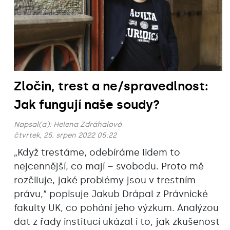
Zločin, trest a ne/spravedlnost:
Jak fungují naše soudy?
Napsal(a):
Helena Zdráhalová
čtvrtek, 25. srpen 2022 05:22
„Když trestáme, odebíráme lidem to
nejcennější, co mají – svobodu. Proto mě
rozčiluje, jaké problémy jsou v trestním
právu,“ popisuje Jakub Drápal z Právnické
fakulty UK, co pohání jeho výzkum. Analýzou
dat z řady institucí ukázal i to, jak zkušenost