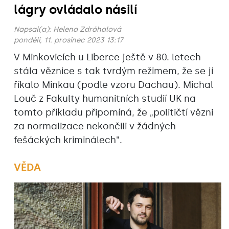
lágry ovládalo násilí
Napsal(a):
Helena Zdráhalová
pondělí, 11. prosinec 2023 13:17
V Minkovicích u Liberce ještě v 80. letech
stála věznice s tak tvrdým režimem, že se jí
říkalo Minkau (podle vzoru Dachau). Michal
Louč z Fakulty humanitních studií UK na
tomto příkladu připomíná, že „političtí vězni
za normalizace nekončili v žádných
fešáckých kriminálech".
VĚDA