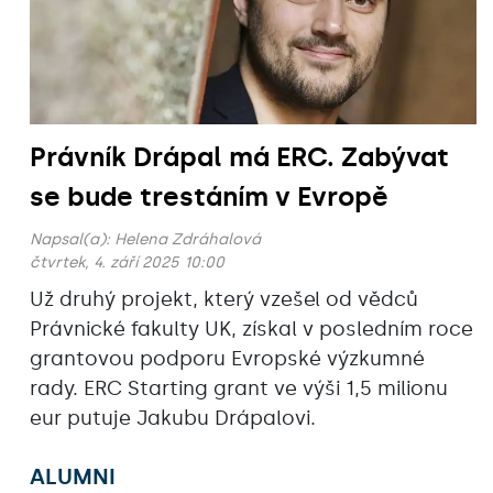
Právník Drápal má ERC. Zabývat
se bude trestáním v Evropě
Napsal(a):
Helena Zdráhalová
čtvrtek, 4. září 2025 10:00
Už druhý projekt, který vzešel od vědců
Právnické fakulty UK, získal v posledním roce
grantovou podporu Evropské výzkumné
rady. ERC Starting grant ve výši 1,5 milionu
eur putuje Jakubu Drápalovi.
ALUMNI