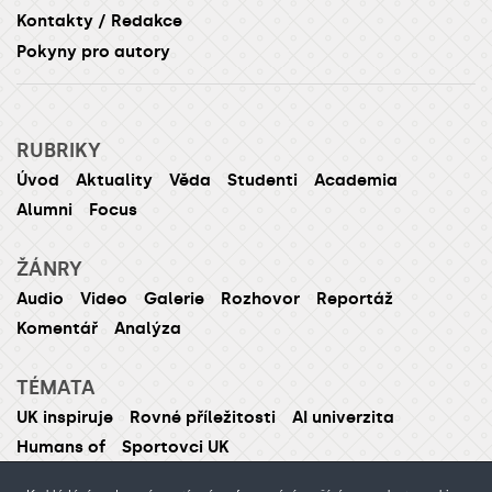
Kontakty / Redakce
Pokyny pro autory
RUBRIKY
Úvod
Aktuality
Věda
Studenti
Academia
Alumni
Focus
ŽÁNRY
Audio
Video
Galerie
Rozhovor
Reportáž
Komentář
Analýza
TÉMATA
UK inspiruje
Rovné příležitosti
AI univerzita
Humans of
Sportovci UK