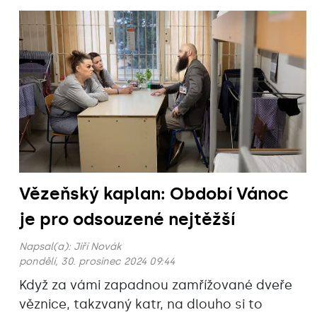
Vězeňský kaplan: Období Vánoc
je pro odsouzené nejtěžší
Napsal(a):
Jiří Novák
pondělí, 30. prosinec 2024 09:44
Když za vámi zapadnou zamřížované dveře
věznice, takzvaný katr, na dlouho si to