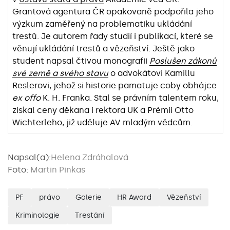
Grantová agentura ČR opakovaně podpořila jeho
výzkum zaměřený na problematiku ukládání
trestů. Je autorem řady studií i publikací, které se
věnují ukládání trestů a vězeňství. Ještě jako
student napsal čtivou monografii
Poslušen zákonů
své země a svého stavu
o advokátovi Kamillu
Reslerovi, jehož si historie pamatuje coby obhájce
ex offo
K. H. Franka. Stal se právním talentem roku,
získal ceny děkana i rektora UK a Prémii Otto
Wichterleho, již uděluje AV mladým vědcům.
Napsal(a):
Helena Zdráhalová
Foto:
Martin Pinkas
PF
právo
Galerie
HR Award
Vězeňství
Kriminologie
Trestání