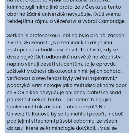
kriminologii mimo jiné proto, že v Česku se tento
obor na žádné univerzitě nevyučuje. Kvůli svému
tehdejšímu zájmu o vězeňství si vybral Cambridge.
Setkání s profesorkou Liebling bylo pro něj zásadní
životní zkušeností. „Na seminář k ní a k jejímu
zástupci nás chodilo asi deset. Ta chvíle, kdy se
dva z největších odborníků na světě na vězeňství
naplno věnují deseti studentům, to je opravdu
zážitek! Možnost diskutovat s nimi, jejich ochota,
vstřícnost a otevřenost byly velmi inspirativní,“
podotýká. Kriminologie jako multidisciplinární obor
se v ČR nikde nevyučuje ani dnes. Nabízí se snad
příležitost někde tento – pro dobře fungující
společnost tak zásadní – obor otevřít? Na
Univerzitě Karlově by se to mohlo i podařit, neboť
pod jejími střechami působí odborníci ze všech
oblastí, které se kriminologie dotýkají. „Musí se