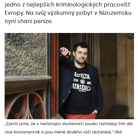
jedno z nejlepších kriminologických pracovišť
Evropy. Na svůj výzkumný pobyt v Nizozemsku
nyní shání peníze.
„Zjistili jsme, že s narůstající zkušeností soudci rozhodují čím dál
více konzistentně a jsou méně důvěřiví vůči obžalobě,“ říká