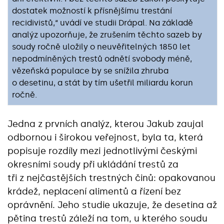
dostatek možností k přísnějšímu trestání
recidivistů,“ uvádí ve studii Drápal. Na základě
analýz upozorňuje, že zrušením těchto sazeb by
soudy ročně uložily o neuvěřitelných 1850 let
nepodmíněných trestů odnětí svobody méně,
vězeňská populace by se snížila zhruba
o desetinu, a stát by tím ušetřil miliardu korun
ročně.
Jedna z prvních analýz, kterou Jakub zaujal
odbornou i širokou veřejnost, byla ta, která
popisuje rozdíly mezi jednotlivými českými
okresními soudy při ukládání trestů za
tři z nejčastějších trestných činů: opakovanou
krádež, neplacení alimentů a řízení bez
oprávnění. Jeho studie ukazuje, že desetina až
pětina trestů záleží na tom, u kterého soudu