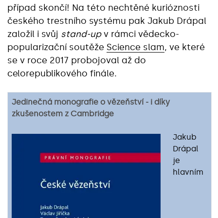
případ skončí! Na této nechtěné kurióznosti
českého trestního systému pak Jakub Drápal
založil i svůj
stand-up
v rámci vědecko-
popularizační soutěže
Science slam
, ve které
se v roce 2017 probojoval až do
celorepublikového finále.
Jedinečná monografie o vězeňství - i díky
zkušenostem z Cambridge
Jakub
Drápal
je
hlavním