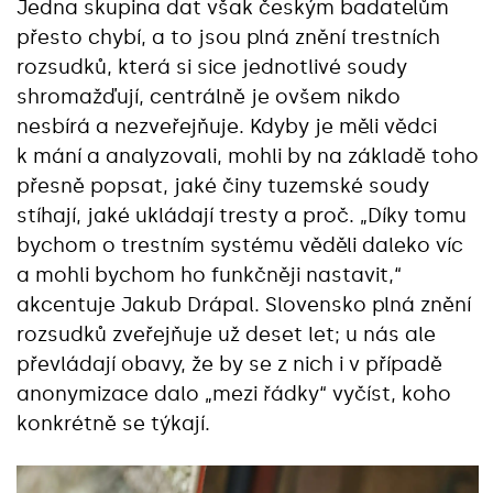
Jedna skupina dat však českým badatelům
přesto chybí, a to jsou plná znění trestních
rozsudků, která si sice jednotlivé soudy
shromažďují, centrálně je ovšem nikdo
nesbírá a nezveřejňuje. Kdyby je měli vědci
k mání a analyzovali, mohli by na základě toho
přesně popsat, jaké činy tuzemské soudy
stíhají, jaké ukládají tresty a proč. „Díky tomu
bychom o trestním systému věděli daleko víc
a mohli bychom ho funkčněji nastavit,“
akcentuje Jakub Drápal. Slovensko plná znění
rozsudků zveřejňuje už deset let; u nás ale
převládají obavy, že by se z nich i v případě
anonymizace dalo „mezi řádky“ vyčíst, koho
konkrétně se týkají.