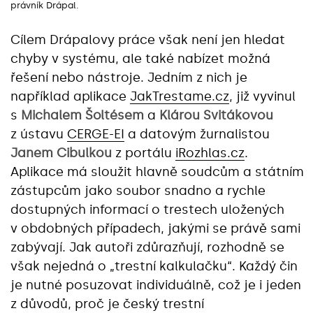
právník Drápal.
Cílem Drápalovy práce však není jen hledat
chyby v systému, ale také nabízet možná
řešení nebo nástroje. Jedním z nich je
například aplikace
JakTrestame.cz
, již vyvinul
s
Michalem Šoltésem
a
Klárou Svitákovou
z ústavu
CERGE-EI
a datovým žurnalistou
Janem Cibulkou
z portálu
iRozhlas.cz
.
Aplikace má sloužit hlavně soudcům a státním
zástupcům jako soubor snadno a rychle
dostupných informací o trestech uložených
v obdobných případech, jakými se právě sami
zabývají. Jak autoři zdůrazňují, rozhodně se
však nejedná o „trestní kalkulačku“. Každý čin
je nutné posuzovat individuálně, což je i jeden
z důvodů, proč je český trestní