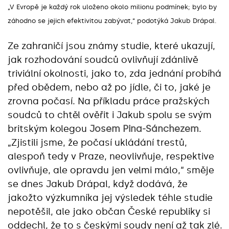
„V Evropě je každý rok uloženo okolo milionu podmínek; bylo by
záhodno se jejich efektivitou zabývat,“ podotýká Jakub Drápal.
Ze zahraničí jsou známy studie, které ukazují,
jak rozhodování soudců ovlivňují zdánlivě
triviální okolnosti, jako to, zda jednání probíhá
před obědem, nebo až po jídle, či to, jaké je
zrovna počasí. Na příkladu práce pražských
soudců to chtěl ověřit i Jakub spolu se svým
britským kolegou
Josem Pina-Sánchezem
.
„Zjistili jsme, že počasí ukládání trestů,
alespoň tedy v Praze, neovlivňuje, respektive
ovlivňuje, ale opravdu jen velmi málo,“ směje
se dnes Jakub Drápal, když dodává, že
jakožto výzkumníka jej výsledek téhle studie
nepotěšil, ale jako občan České republiky si
oddechl, že to s českými soudy není až tak zlé.