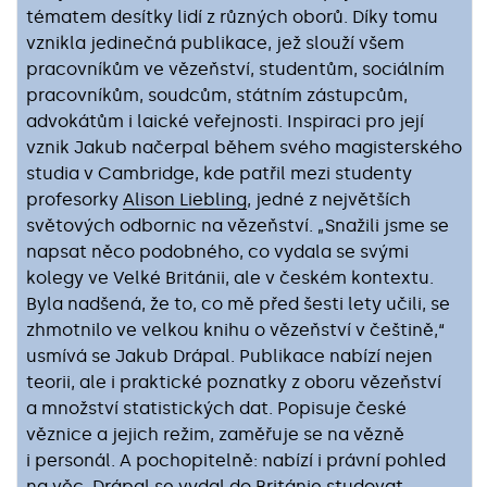
tématem desítky lidí z různých oborů. Díky tomu
vznikla jedinečná publikace, jež slouží všem
pracovníkům ve vězeňství, studentům, sociálním
pracovníkům, soudcům, státním zástupcům,
advokátům i laické veřejnosti. Inspiraci pro její
vznik Jakub načerpal během svého magisterského
studia v Cambridge, kde patřil mezi studenty
profesorky
Alison Liebling
, jedné z největších
světových odbornic na vězeňství. „Snažili jsme se
napsat něco podobného, co vydala se svými
kolegy ve Velké Británii, ale v českém kontextu.
Byla nadšená, že to, co mě před šesti lety učili, se
zhmotnilo ve velkou knihu o vězeňství v češtině,“
usmívá se Jakub Drápal. Publikace nabízí nejen
teorii, ale i praktické poznatky z oboru vězeňství
a množství statistických dat. Popisuje české
věznice a jejich režim, zaměřuje se na vězně
i personál. A pochopitelně: nabízí i právní pohled
na věc. Drápal se vydal do Británie studovat