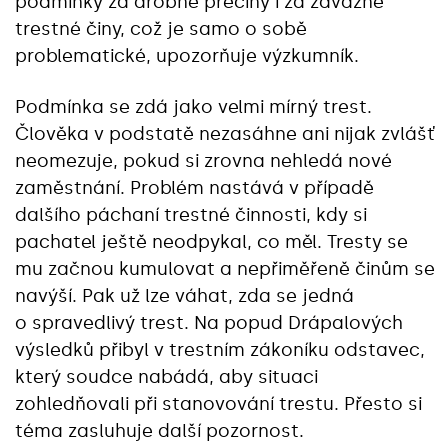
podmínky za drobné přečiny i za závažné
trestné činy, což je samo o sobě
problematické, upozorňuje výzkumník.
Podmínka se zdá jako velmi mírný trest.
Člověka v podstatě nezasáhne ani nijak zvlášť
neomezuje, pokud si zrovna nehledá nové
zaměstnání. Problém nastává v případě
dalšího páchaní trestné činnosti, kdy si
pachatel ještě neodpykal, co měl. Tresty se
mu začnou kumulovat a nepřiměřeně činům se
navýší. Pak už lze váhat, zda se jedná
o spravedlivý trest. Na popud Drápalových
výsledků přibyl v trestním zákoníku odstavec,
který soudce nabádá, aby situaci
zohledňovali při stanovování trestu. Přesto si
téma zasluhuje další pozornost.