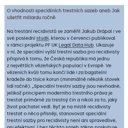
O vhodnosti speciálních trestních sazeb aneb Jak
ušetřit miliardu ročně
Na trestání recidivistů se zaměřil Jakub Drápal i ve
své poslední
studii
, kterou v červenci publikoval
v rámci projektu PF UK
Legal Data Hub
. Ukazuje
v ní, že speciální vyšší trestní sazba pro recidivisty
přispívá k tomu, že Česká republika má jednu
z největších vězeňských populací v Evropě. Ve
vězeních kvůli tomu končí lidé i za bagatelní
krádeže do tisíce korun (minimálně několik stovek
lidí ročně). „Speciální trestní sazby jsou nevhodné,
jelikož principem moderního trestního práva je
trestat primárně za trestný čin a nikoli za to, jaký
život pachatel vedl. Byť je na místě recidivisty
trestat o něco přísněji, stanovovat speciální
trestní sazby pro recidivisty není ani spravedlivé,
ani efektivní. I bez těchto sazeb zákon poskytuje