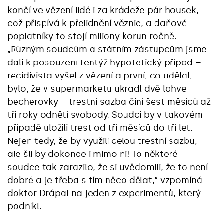
končí ve vězení lidé i za krádeže pár housek,
což přispívá k přelidnění věznic, a daňové
poplatníky to stojí miliony korun ročně.
„Různým soudcům a státním zástupcům jsme
dali k posouzení tentýž hypotetický případ –
recidivista vyšel z vězení a první, co udělal,
bylo, že v supermarketu ukradl dvě lahve
becherovky – trestní sazba činí šest měsíců až
tři roky odnětí svobody. Soudci by v takovém
případě uložili trest od tří měsíců do tří let.
Nejen tedy, že by využili celou trestní sazbu,
ale šli by dokonce i mimo ni! To některé
soudce tak zarazilo, že si uvědomili, že to není
dobré a je třeba s tím něco dělat,“ vzpomíná
doktor Drápal na jeden z experimentů, který
podnikl.