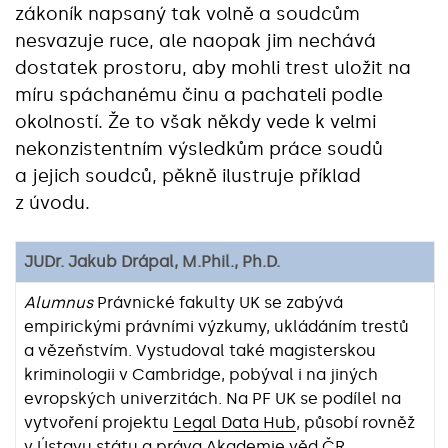
zákoník napsaný tak volně a soudcům
nesvazuje ruce, ale naopak jim nechává
dostatek prostoru, aby mohli trest uložit na
míru spáchanému činu a pachateli podle
okolností. Že to však někdy vede k velmi
nekonzistentním výsledkům práce soudů
a jejich soudců, pěkně ilustruje příklad
z úvodu.
JUDr. Jakub Drápal, M.Phil., Ph.D.
Alumnus
Právnické fakulty UK se zabývá
empirickými právními výzkumy, ukládáním trestů
a vězeňstvím. Vystudoval také magisterskou
kriminologii v Cambridge, pobýval i na jiných
evropských univerzitách. Na PF UK se podílel na
vytvoření projektu
Legal Data Hub
, působí rovněž
v
Ústavu státu a práva
Akademie věd ČR.