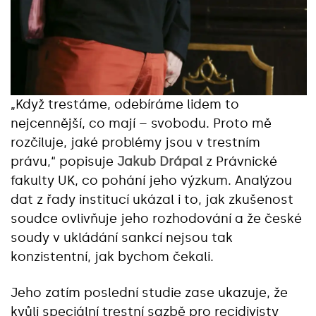
„Když trestáme, odebíráme lidem to
nejcennější, co mají – svobodu. Proto mě
rozčiluje, jaké problémy jsou v trestním
právu,“ popisuje
Jakub Drápal
z Právnické
fakulty UK, co pohání jeho výzkum. Analýzou
dat z řady institucí ukázal i to, jak zkušenost
soudce ovlivňuje jeho rozhodování a že české
soudy v ukládání sankcí nejsou tak
konzistentní, jak bychom čekali.
Jeho zatím poslední studie zase ukazuje, že
kvůli speciální trestní sazbě pro recidivisty