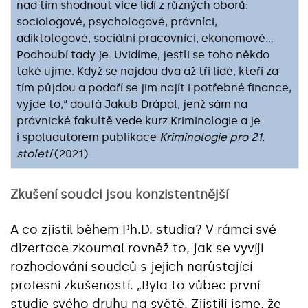
nad tím shodnout více lidí z různých oborů:
sociologové, psychologové, právníci,
adiktologové, sociální pracovníci, ekonomové…
Podhoubí tady je. Uvidíme, jestli se toho někdo
také ujme. Když se najdou dva až tři lidé, kteří za
tím půjdou a podaří se jim najít i potřebné finance,
vyjde to,“ doufá Jakub Drápal, jenž sám na
právnické fakultě vede kurz Kriminologie a je
i spoluautorem publikace
Kriminologie pro 21.
století
(2021).
Zkušení soudci jsou konzistentnější
A co zjistil během Ph.D. studia? V rámci své
dizertace zkoumal rovněž to, jak se vyvíjí
rozhodování soudců s jejich narůstající
profesní zkušeností. „Byla to vůbec první
studie svého druhu na světě. Zjistili jsme, že