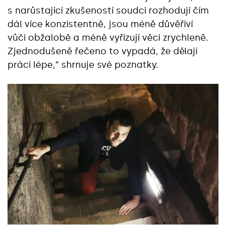
s narůstající zkušeností soudci rozhodují čím
dál více konzistentně, jsou méně důvěřiví
vůči obžalobě a méně vyřizují věci zrychleně.
Zjednodušeně řečeno to vypadá, že dělají
práci lépe,“ shrnuje své poznatky.