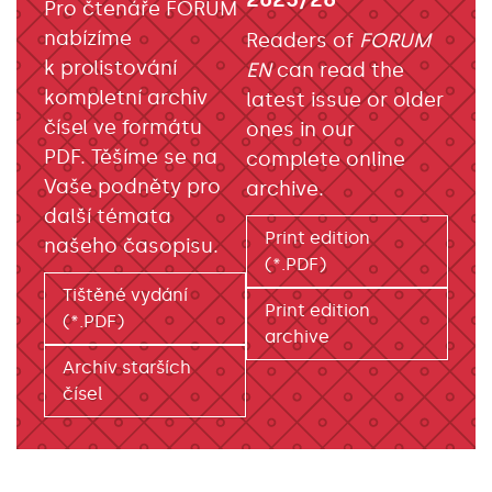
Pro čtenáře FORUM
nabízíme
Readers of
FORUM
k prolistování
EN
can read the
kompletní archiv
latest issue or older
čísel ve formátu
ones in our
PDF. Těšíme se na
complete online
Vaše podněty pro
archive.
další témata
Print edition
našeho časopisu.
(*.PDF)
Tištěné vydání
Print edition
(*.PDF)
archive
Archiv starších
čísel