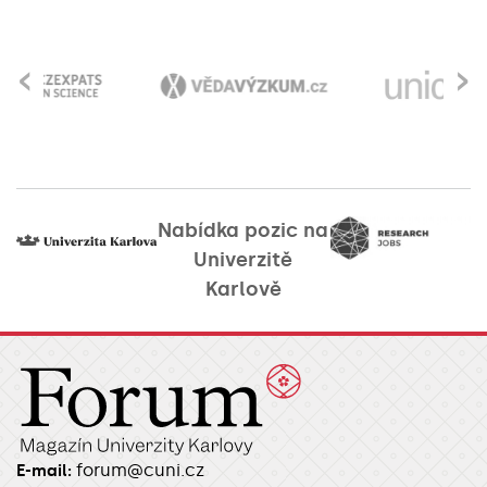
‹
›
Nabídka pozic na
Univerzitě
Karlově
forum@cuni.cz
E-mail: