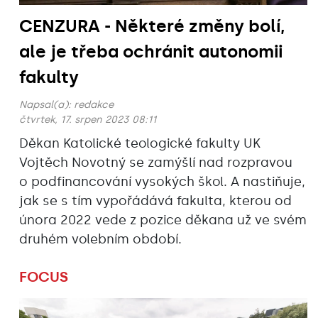
CENZURA - Některé změny bolí,
ale je třeba ochránit autonomii
fakulty
Napsal(a):
redakce
čtvrtek, 17. srpen 2023 08:11
Děkan Katolické teologické fakulty UK
Vojtěch Novotný se zamýšlí nad rozpravou
o podfinancování vysokých škol. A nastiňuje,
jak se s tím vypořádává fakulta, kterou od
února 2022 vede z pozice děkana už ve svém
druhém volebním období.
FOCUS