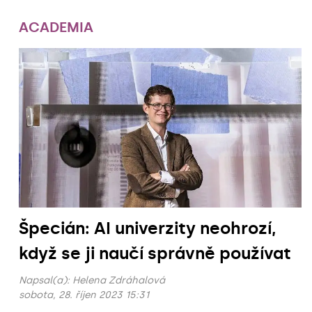
ACADEMIA
Špecián: AI univerzity neohrozí,
když se ji naučí správně používat
Napsal(a):
Helena Zdráhalová
sobota, 28. říjen 2023 15:31