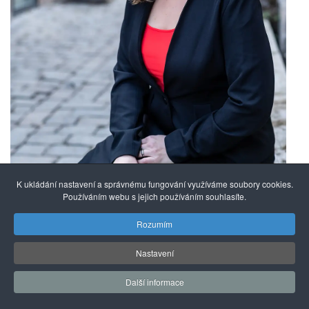
K ukládání nastavení a správnému fungování využíváme soubory cookies.
Používáním webu s jejich používáním souhlasíte.
Rozumím
V ideálním případě by si měly jednotlivé
vysoké školy a fakulty nastavit systém
Nastavení
prevence šikany, který v knize podrobně
Další informace
popisuji a který vychází ze zahraniční
osvědčené praxe. Jako první krok je klíčové