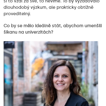
si to vzal za své, to nevíme. To by vyžadovalo
dlouhodobý výzkum, ale prakticky obtížně
proveditelný.
Co by se mělo ideálně stát, abychom umenšili
šikanu na univerzitách?