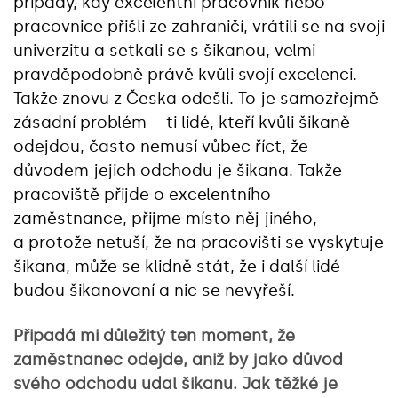
případy, kdy excelentní pracovník nebo
pracovnice přišli ze zahraničí, vrátili se na svoji
univerzitu a setkali se s šikanou, velmi
pravděpodobně právě kvůli svojí excelenci.
Takže znovu z Česka odešli. To je samozřejmě
zásadní problém – ti lidé, kteří kvůli šikaně
odejdou, často nemusí vůbec říct, že
důvodem jejich odchodu je šikana. Takže
pracoviště přijde o excelentního
zaměstnance, přijme místo něj jiného,
a protože netuší, že na pracovišti se vyskytuje
šikana, může se klidně stát, že i další lidé
budou šikanovaní a nic se nevyřeší.
Připadá mi důležitý ten moment, že
zaměstnanec odejde, aniž by jako důvod
svého odchodu udal šikanu. Jak těžké je