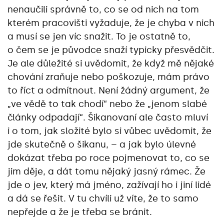
nenaučili správně to, co se od nich na tom
kterém pracovišti vyžaduje, že je chyba v nich
a musí se jen víc snažit. To je ostatně to,
o čem se je původce snaží typicky přesvědčit.
Je ale důležité si uvědomit, že když mě nějaké
chování zraňuje nebo poškozuje, mám právo
to říct a odmítnout. Není žádný argument, že
„ve vědě to tak chodí“ nebo že „jenom slabé
články odpadají“. Šikanovaní ale často mluví
i o tom, jak složité bylo si vůbec uvědomit, že
jde skutečně o šikanu, – a jak bylo úlevné
dokázat třeba po roce pojmenovat to, co se
jim děje, a dát tomu nějaký jasný rámec. Že
jde o jev, který má jméno, zažívají ho i jiní lidé
a dá se řešit. V tu chvíli už víte, že to samo
nepřejde a že je třeba se bránit.