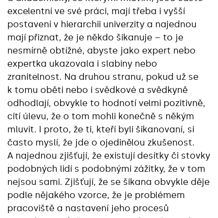
excelentní ve své práci, mají třeba i vyšší
postavení v hierarchii univerzity a najednou
mají přiznat, že je někdo šikanuje – to je
nesmírně obtížné, abyste jako expert nebo
expertka ukazovala i slabiny nebo
zranitelnost. Na druhou stranu, pokud už se
k tomu oběti nebo i svědkové a svědkyně
odhodlají, obvykle to hodnotí velmi pozitivně,
cítí úlevu, že o tom mohli konečně s někým
mluvit. I proto, že ti, kteří byli šikanovaní, si
často myslí, že jde o ojedinělou zkušenost.
A najednou zjišťují, že existují desítky či stovky
podobných lidí s podobnými zážitky, že v tom
nejsou sami. Zjišťují, že se šikana obvykle děje
podle nějakého vzorce, že je problémem
pracoviště a nastavení jeho procesů