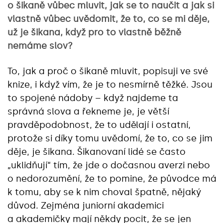
o šikaně vůbec mluvit, jak se to naučit a jak si
vlastně vůbec uvědomit, že to, co se mi děje,
už je šikana, když pro to vlastně běžně
nemáme slov?
To, jak a proč o šikaně mluvit, popisuji ve své
knize, i když vím, že je to nesmírně těžké. Jsou
to spojené nádoby – když najdeme ta
správná slova a řekneme je, je větší
pravděpodobnost, že to udělají i ostatní,
protože si díky tomu uvědomí, že to, co se jim
děje, je šikana. Šikanovaní lidé se často
„uklidňují“ tím, že jde o dočasnou averzi nebo
o nedorozumění, že to pomine, že původce má
k tomu, aby se k nim choval špatně, nějaký
důvod. Zejména juniorní akademici
a akademičky mají někdy pocit, že se jen