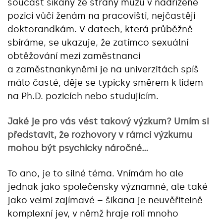
součást šikany ze strany mužů v nadřízené
pozici vůči ženám na pracovišti, nejčastěji
doktorandkám. V datech, která průběžně
sbíráme, se ukazuje, že zatímco sexuální
obtěžování mezi zaměstnanci
a zaměstnankyněmi je na univerzitách spíš
málo časté, děje se typicky směrem k lidem
na Ph.D. pozicích nebo studujícím.
Jaké je pro vás vést takový výzkum? Umím si
představit, že rozhovory v rámci výzkumu
mohou být psychicky náročné…
To ano, je to silné téma. Vnímám ho ale
jednak jako společensky významné, ale také
jako velmi zajímavé – šikana je neuvěřitelně
komplexní jev, v němž hraje roli mnoho