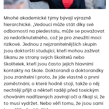
Mnohé akademické týmy bývají výrazně
hierarchické. „Vedoucí může stát díky své
odbornosti na piedestalu, může se považovat
za nedotknutelného, což je pro zneužití moci
rizikové. Jednou z nejzranitelnějších skupin
jsou doktorští studující, kteří mohou zažívat
šikanu ze strany svých školitelů nebo
školitelek, kteří jsou často jejich hlavními
kontakty na škole. Doktorandi a doktorandky
jsou zranitelní i proto, že jde vlastně o první
zaměstnání, o které hodně stojí, takže o něj
nechtějí přijít a někteří raději před toxickým
chováním nadřízených zavírají oči a říkají si, že
to musí vydržet. Nebo věří tomu, že jsou sami