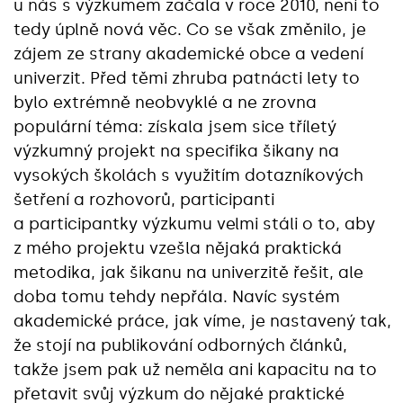
u nás s výzkumem začala v roce 2010, není to
tedy úplně nová věc. Co se však změnilo, je
zájem ze strany akademické obce a vedení
univerzit. Před těmi zhruba patnácti lety to
bylo extrémně neobvyklé a ne zrovna
populární téma: získala jsem sice tříletý
výzkumný projekt na specifika šikany na
vysokých školách s využitím dotazníkových
šetření a rozhovorů, participanti
a participantky výzkumu velmi stáli o to, aby
z mého projektu vzešla nějaká praktická
metodika, jak šikanu na univerzitě řešit, ale
doba tomu tehdy nepřála. Navíc systém
akademické práce, jak víme, je nastavený tak,
že stojí na publikování odborných článků,
takže jsem pak už neměla ani kapacitu na to
přetavit svůj výzkum do nějaké praktické