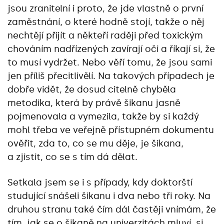
jsou zranitelní i proto, že jde vlastně o první
zaměstnání, o které hodně stojí, takže o něj
nechtějí přijít a někteří raději před toxickým
chováním nadřízených zavírají oči a říkají si, že
to musí vydržet. Nebo věří tomu, že jsou sami
jen příliš přecitlivělí. Na takových případech je
dobře vidět, že dosud citelně chyběla
metodika, která by právě šikanu jasně
pojmenovala a vymezila, takže by si každý
mohl třeba ve veřejně přístupném dokumentu
ověřit, zda to, co se mu děje, je šikana,
a zjistit, co se s tím dá dělat.
Setkala jsem se i s případy, kdy doktorští
studující snášeli šikanu i dva nebo tři roky. Na
druhou stranu také čím dál častěji vnímám, že
tím, jak se o šikaně na univerzitách mluví, si