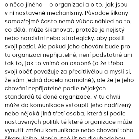
o něco jiného – o organizaci a o to, jak jsou
v ní nastavené mechanismy. Původce šikany
samozřejmě často nemá vůbec náhled na to,
co dělá, může šikanovat, protože je nejistý
nebo narcistní nebo strategicky, aby posílil
svoji pozici. Ale pokud jeho chování bude pro
tu organizaci nepřijatelné, není podstatné ani
tak to, jak to vnímá on osobně (a že třeba
svoji oběť považuje za přecitlivělou a myslí si,
že sám jedná docela normálně), ale že je jeho
chování nepřijatelné podle nějakých
standardů té dané organizace. V tu chvíli
může do komunikace vstoupit jeho nadřízený
nebo nějaká jiná třetí osoba, která si podle
nastavených politik té které organizace může
vynutit změnu komunikace nebo chování toho
šikanujícího. Není nutné jít na dlouhodobou