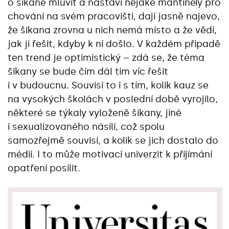
o šikaně mluvit a nastaví nějaké mantinely pro
chování na svém pracovišti, dají jasně najevo,
že šikana zrovna u nich nemá místo a že vědí,
jak ji řešit, kdyby k ní došlo. V každém případě
ten trend je optimistický – zdá se, že téma
šikany se bude čím dál tím víc řešit
i v budoucnu. Souvisí to i s tím, kolik kauz se
na vysokých školách v poslední době vyrojilo,
některé se týkaly vyloženě šikany, jiné
i sexualizovaného násilí, což spolu
samozřejmě souvisí, a kolik se jich dostalo do
médií. I to může motivaci univerzit k přijímání
opatření posílit.