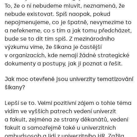
To, že o ní nebudeme mluvit, neznamená, že
nebude existovat. Spíš naopak, pokud
nepojmenujeme, co je špatně, nevymezíme to
a neřekneme, co s tím a jak tomu předcházet,
bude se to dít tím spíš. Z mezinárodního
výzkumu víme, že šikana je častější
v organizacích, kde nemají žádné strategické
dokumenty a postupy, jak ji poznat a řešit.
Jak moc otevřené jsou univerzity tematizování
šikany?
Lepší se to. Velmi pozitivní zájem o tohle téma
vidím ve vyšších patrech vedení univerzit
a fakult, zejména ze strany děkanátů, vedení
fakult a samozřejmě také u univerzitních
ombudsosob a lidí z univerzitního HR. Zažila