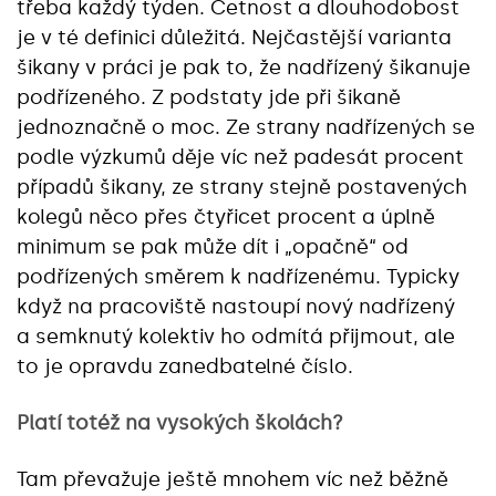
třeba každý týden. Četnost a dlouhodobost
je v té definici důležitá. Nejčastější varianta
šikany v práci je pak to, že nadřízený šikanuje
podřízeného. Z podstaty jde při šikaně
jednoznačně o moc. Ze strany nadřízených se
podle výzkumů děje víc než padesát procent
případů šikany, ze strany stejně postavených
kolegů něco přes čtyřicet procent a úplně
minimum se pak může dít i „opačně“ od
podřízených směrem k nadřízenému. Typicky
když na pracoviště nastoupí nový nadřízený
a semknutý kolektiv ho odmítá přijmout, ale
to je opravdu zanedbatelné číslo.
Platí totéž na vysokých školách?
Tam převažuje ještě mnohem víc než běžně