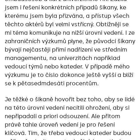
jsem i řešení konkrétních případů šikany, ke
kterému jsem byla přizvána, a přístup všech
těchto aktérů byl velmi vstřícný. Obtížněji se
mi téma komunikuje na nižší úrovni vedení. I ze
zahraničních výzkumů plyne, že původci šikany
bývají nejčastěji přímí nadřízení ve středním
managementu, na univerzitách například
vedoucí týmů nebo kateder. V případě mého
výzkumu je to číslo dokonce ještě vyšší a blíží
se k pětasedmdesáti procentům.
Je těžké o šikaně hovořit bez toho, aby se lidé
na této úrovni vedení necítili ohrožení, aby si
nepřipadali a priori odsouzení. Ale přitom
právě tahle úroveň vedení je pro řešení
klíčová. Tím, že třeba vedoucí kateder budou