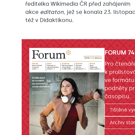
ředitelka Wikimedia ČR před zahájením
akce
editaton
, jež se konala 23. listopa
též v Didaktikonu.
FORUM 74
Pro čtenář
k prolistov
ve formátu
podněty pr
časopisu.
Tištěné vy
Archiv star