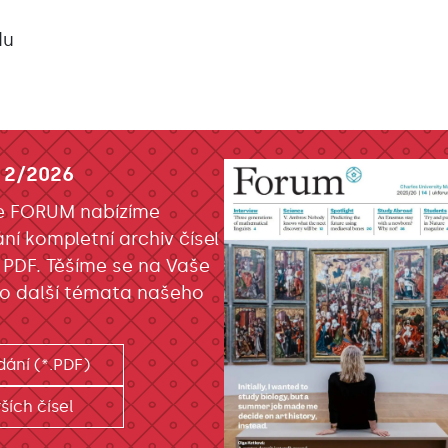
du
 2/2026
e FORUM nabízíme
ání kompletní archiv čísel
 PDF. Těšíme se na Vaše
o další témata našeho
dání (*.PDF)
ších čísel