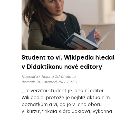
Student to ví. Wikipedia hleda
v Didaktikonu nové editory
Napsal(a):
Helena Zdráhalová
čtvrtek, 24. listopad 2022 09:53
„Univerzitní student je ideální editor
Wikipedie, protože je nejblíž aktuálním
poznatkům a ví, co je v jeho oboru
v ‚kurzu',“ říkala Klára Joklová, výkonná