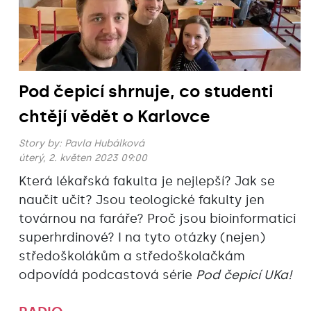
Pod čepicí shrnuje, co studenti
chtějí vědět o Karlovce
Story by:
Pavla Hubálková
úterý, 2. květen 2023 09:00
Která lékařská fakulta je nejlepší? Jak se
naučit učit? Jsou teologické fakulty jen
továrnou na faráře? Proč jsou bioinformatici
superhrdinové? I na tyto otázky (nejen)
středoškolákům a středoškolačkám
odpovídá podcastová série
Pod čepicí UKa!