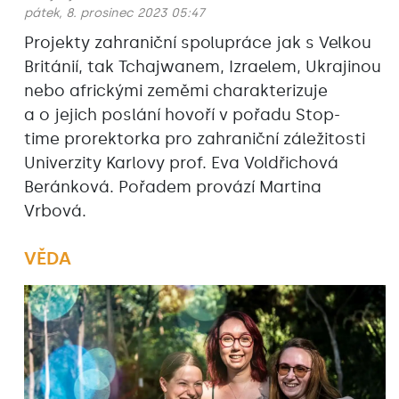
pátek, 8. prosinec 2023 05:47
Projekty zahraniční spolupráce jak s Velkou
Británií, tak Tchajwanem, Izraelem, Ukrajinou
nebo africkými zeměmi charakterizuje
a o jejich poslání hovoří v pořadu Stop-
time prorektorka pro zahraniční záležitosti
Univerzity Karlovy prof. Eva Voldřichová
Beránková. Pořadem provází Martina
Vrbová.
VĚDA