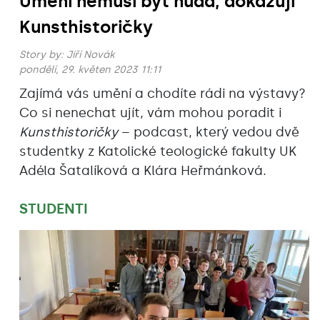
Umění nemusí být nuda, dokazují
Kunsthistoričky
Story by:
Jiří Novák
pondělí, 29. květen 2023 11:11
Zajímá vás umění a chodíte rádi na výstavy?
Co si nenechat ujít, vám mohou poradit i
Kunsthistoričky
– podcast, který vedou dvě
studentky z Katolické teologické fakulty UK
Adéla Šatalíková a Klára Heřmánková.
STUDENTI