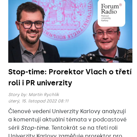
Stop-time: Prorektor Vlach o třetí
roli i PR univerzity
Story by:
Martin Rychlík
úterý, 15. listopad 2022 08:11
Členové vedení Univerzity Karlovy analyzují
a komentují aktuální témata v podcastové
sérii
Stop-time
. Tentokrát se na třetí roli
Univerzity Karlovy zaměřuje prorektor pro