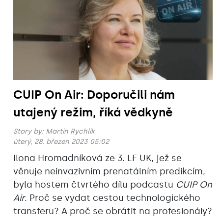
CUIP On Air: Doporučili nám
utajený režim, říká vědkyně
Story by:
Martin Rychlík
úterý, 28. březen 2023 05:02
Ilona Hromadníková ze 3. LF UK, jež se
věnuje neinvazivním prenatálním predikcím,
byla hostem čtvrtého dílu podcastu
CUIP On
Air
. Proč se vydat cestou technologického
transferu? A proč se obrátit na profesionály?