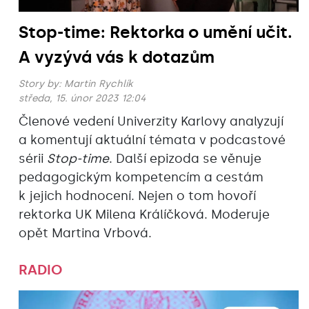
Stop-time: Rektorka o umění učit.
A vyzývá vás k dotazům
Story by:
Martin Rychlík
středa, 15. únor 2023 12:04
Členové vedení Univerzity Karlovy analyzují
a komentují aktuální témata v podcastové
sérii
Stop-time
. Další epizoda se věnuje
pedagogickým kompetencím a cestám
k jejich hodnocení. Nejen o tom hovoří
rektorka UK Milena Králíčková. Moderuje
opět Martina Vrbová.
RADIO