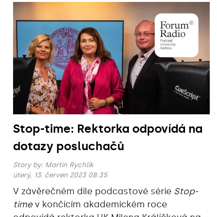
Stop-time: Rektorka odpovídá na
dotazy posluchačů
Story by:
Martin Rychlík
úterý, 13. červen 2023 08:35
V závěrečném díle podcastové série
Stop-
time
v končícím akademickém roce