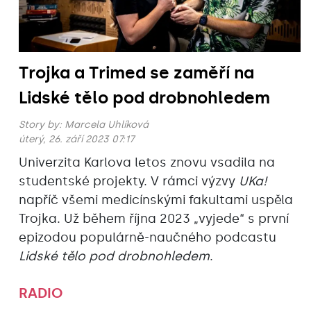
Trojka a Trimed se zaměří na
Lidské tělo pod drobnohledem
Story by:
Marcela Uhlíková
úterý, 26. září 2023 07:17
Univerzita Karlova letos znovu vsadila na
studentské projekty. V rámci výzvy
UKa!
napříč všemi medicínskými fakultami uspěla
Trojka. Už během října 2023 „vyjede“ s první
epizodou populárně-naučného podcastu
Lidské tělo pod drobnohledem
.
RADIO