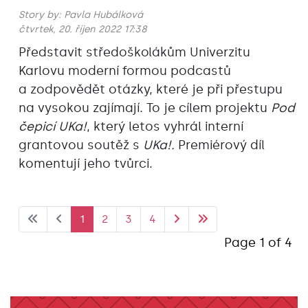
Story by:
Pavla Hubálková
čtvrtek, 20. říjen 2022 17:38
Představit středoškolákům Univerzitu
Karlovu moderní formou podcastů
a zodpovědět otázky, které je při přestupu
na vysokou zajímají. To je cílem projektu
Pod
čepicí UKa!
, který letos vyhrál interní
grantovou soutěž s
UKa!.
Premiérový díl
komentují jeho tvůrci.
1
2
3
4
Page 1 of 4