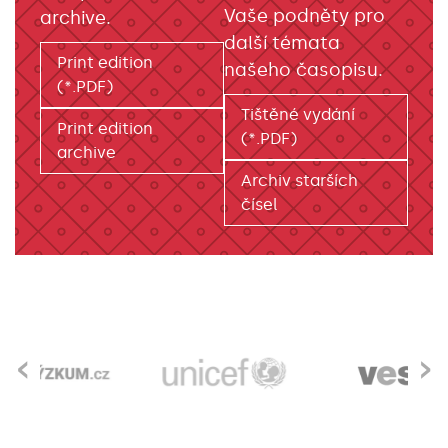
Vaše podněty pro
archive.
další témata
Print edition
našeho časopisu.
(*.PDF)
Tištěné vydání
Print edition
(*.PDF)
archive
Archiv starších
čísel
‹
›