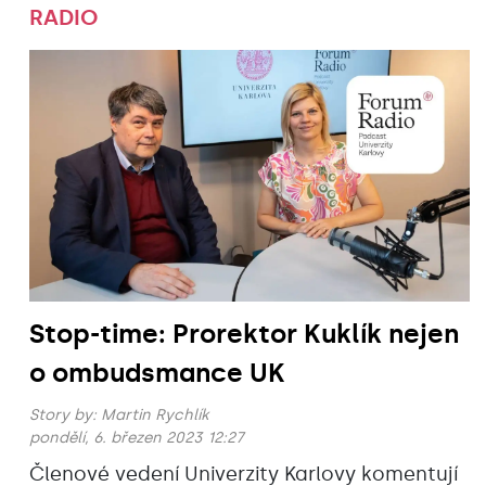
RADIO
Stop-time: Prorektor Kuklík nejen
o ombudsmance UK
Story by:
Martin Rychlík
pondělí, 6. březen 2023 12:27
Členové vedení Univerzity Karlovy komentují