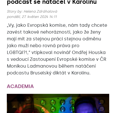
podcast se natáčel v Karolinu
Story by:
Helena Zdráhalová
pondělí, 27. květen 2024 14:11
„Vy, jako Evropská komise, nám tady chcete
zavést takové nehoráznosti, jako že ženy
mají mít za stejnou práci stejnou odměnu
jako muži nebo rovná práva pro
LGBTQI?!,“ vtipkoval novinář Ondřej Houska
s vedoucí Zastoupení Evropské komise v ČR
Monikou Ladmanovou během natáčení
podcastu Bruselský diktát v Karolinu.
ACADEMIA