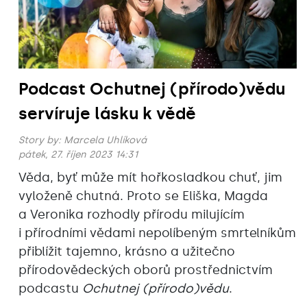
Podcast Ochutnej (přírodo)vědu
servíruje lásku k vědě
Story by:
Marcela Uhlíková
pátek, 27. říjen 2023 14:31
Věda, byť může mít hořkosladkou chuť, jim
vyloženě chutná. Proto se Eliška, Magda
a Veronika rozhodly přírodu milujícím
i přírodními vědami nepolíbeným smrtelníkům
přiblížit tajemno, krásno a užitečno
přírodovědeckých oborů prostřednictvím
podcastu
Ochutnej (přírodo)vědu
.