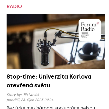
RADIO
Stop-time: Univerzita Karlova
otevřená světu
Story by:
Jiří Novák
pondělí, 23. říjen 2023 09:04
Bez úzké mezinárodní spolupráce nejsou