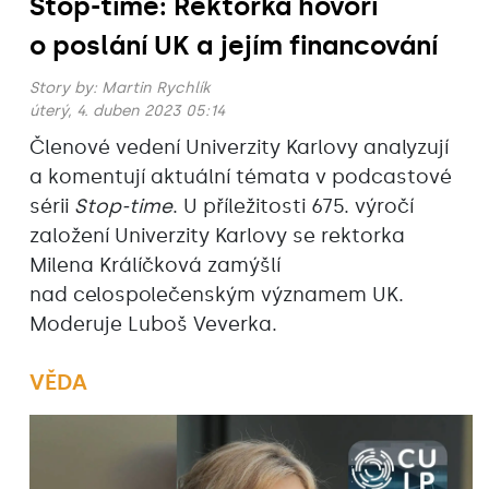
Stop-time: Rektorka hovoří
o poslání UK a jejím financování
Story by:
Martin Rychlík
úterý, 4. duben 2023 05:14
Členové vedení Univerzity Karlovy analyzují
a komentují aktuální témata v podcastové
sérii
Stop-time
. U příležitosti 675. výročí
založení Univerzity Karlovy se rektorka
Milena Králíčková zamýšlí
nad celospolečenským významem UK.
Moderuje Luboš Veverka.
VĚDA