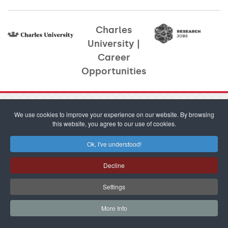
Charles
University |
Career
Opportunities​
We use cookies to improve your experience on our website. By browsing
this website, you agree to our use of cookies.
Ok, I've understood!
forum@cuni.cz
Email:
Decline
Phone:
+420 224 491 248
Ovocný trh 3–5, 116 36 Praha 1
Settings
Contacts
More Info
Author guidelines