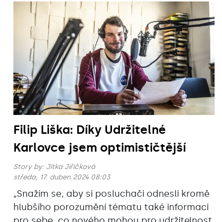
Filip Liška: Díky Udržitelné
Karlovce jsem optimističtější
Story by:
Jitka Jiřičková
středa, 17. duben 2024 08:03
„Snažím se, aby si posluchači odnesli kromě
hlubšího porozumění tématu také informaci
pro sebe, co nového mohou pro udržitelnost