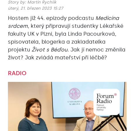
Story by:
Martin Rychlík
úterý, 21. březen 2023 15:27
Hostem již 44. epizody podcastu
Medicína
srdcem
, který připravují studentky Lékařské
fakulty UK v Plzni, byla Linda Pacourková,
spisovatela, blogerka a zakladatelka
projektu
Život s Béďou
. Jak jí nemoc změnila
život? Jak zvládá mateřství při léčbě?
RADIO