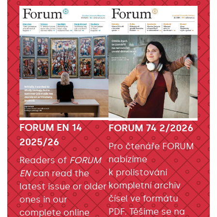
FORUM EN 14
FORUM 74 2/2026
2025/26
Pro čtenáře FORUM
nabízíme
Readers of
FORUM
k prolistování
EN
can read the
kompletní archiv
latest issue or older
čísel ve formátu
ones in our
PDF. Těšíme se na
complete online