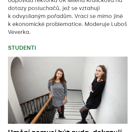
odpovídá rektorka UK Milena Králíčková na
dotazy posluchačů, jež se vztahují
k odvysílaným pořadům. Vrací se mimo jiné
k ekonomické problematice. Moderuje Luboš
Veverka.
STUDENTI