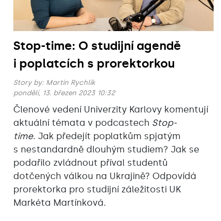
Stop-time: O studijní agendě
i poplatcích s prorektorkou
Story by:
Martin Rychlík
pondělí, 13. březen 2023 10:32
Členové vedení Univerzity Karlovy komentují
aktuální témata v podcastech
Stop-
time
. Jak předejít poplatkům spjatým
s nestandardně dlouhým studiem? Jak se
podařilo zvládnout příval studentů
dotčených válkou na Ukrajině? Odpovídá
prorektorka pro studijní záležitosti UK
Markéta Martínková.