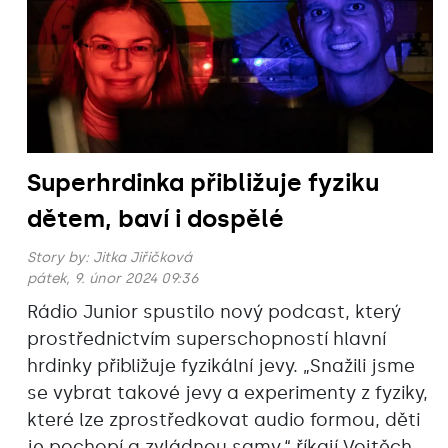
Superhrdinka přibližuje fyziku
dětem, baví i dospělé
Story by:
Jitka Jiřičková
pátek, 9. únor 2024 09:36
Rádio Junior spustilo nový podcast, který
prostřednictvím superschopností hlavní
hrdinky přibližuje fyzikální jevy. „Snažili jsme
se vybrat takové jevy a experimenty z fyziky,
které lze zprostředkovat audio formou, děti
je pochopí a zvládnou samy,“ říkají Vojtěch