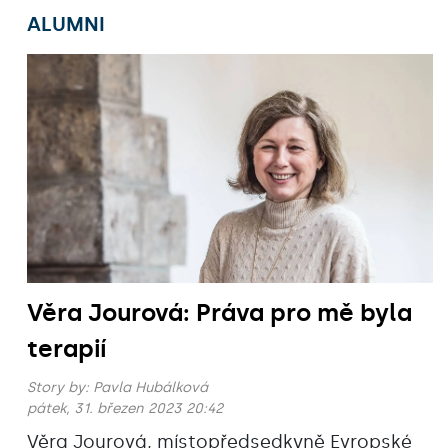
ALUMNI
Věra Jourová: Práva pro mě byla
terapií
Story by:
Pavla Hubálková
pátek, 31. březen 2023 20:42
Věra Jourová, místopředsedkyně Evropské