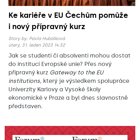
Ke kariéře v EU Čechům pomůže
i nový přípravný kurz
Story by:
Pavla Hubálková
úterý, 31. leden 2023 14:32
Jak se studenti či absolventi mohou dostat
do institucí Evropské unie? Přes nový
přípravný kurz
Gateway to the EU
institutions
, který je výsledkem spolupráce
Univerzity Karlovy a Vysoké školy
ekonomické v Praze a byl dnes slavnostně
představen.