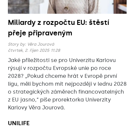
Miliardy z rozpočtu EU: štěstí
přeje připraveným
Story by:
Věra Jourová
čtvrtek, 2. říjen 2025 11:28
Jaké příležitosti se pro Univerzitu Karlovu
rýsují v rozpočtu Evropské unie po roce
2028? „Pokud chceme hrát v Evropě první
ligu, měli bychom mít nejpozději v lednu 2028
o strategických záměrech financovatelných
z EU jasno,“ píše prorektorka Univerzity
Karlovy Věra Jourová.
UNILIFE