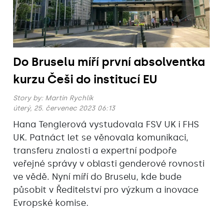
Do Bruselu míří první absolventka
kurzu Češi do institucí EU
Story by:
Martin Rychlík
úterý, 25. červenec 2023 06:13
Hana Tenglerová vystudovala FSV UK i FHS
UK. Patnáct let se věnovala komunikaci,
transferu znalosti a expertní podpoře
veřejné správy v oblasti genderové rovnosti
ve vědě. Nyní míří do Bruselu, kde bude
působit v Ředitelství pro výzkum a inovace
Evropské komise.