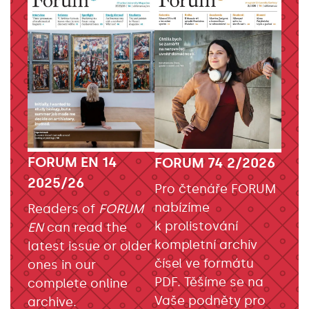
FORUM EN 14
FORUM 74 2/2026
2025/26
Pro čtenáře FORUM
nabízíme
Readers of
FORUM
k prolistování
EN
can read the
kompletní archiv
latest issue or older
čísel ve formátu
ones in our
PDF. Těšíme se na
complete online
Vaše podněty pro
archive.