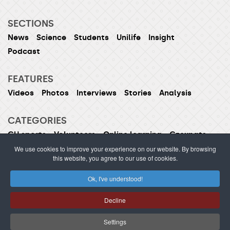
SECTIONS
News
Science
Students
Unilife
Insight
Podcast
FEATURES
Videos
Photos
Interviews
Stories
Analysis
CATEGORIES
CU sports
Volunteers
Online learning
Czexpats
Humans of CU
Women of CU
We use cookies to improve your experience on our website. By browsing
this website, you agree to our use of cookies.
Ok, I've understood!
ISSN 1214-5726 (printed version ISSN 1211-1724)
Decline
Publishing or redistribution of content is prohibited
without prior approval.
Settings