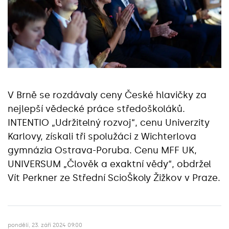
V Brně se rozdávaly ceny České hlavičky za
nejlepší vědecké práce středoškoláků.
INTENTIO „Udržitelný rozvoj“, cenu Univerzity
Karlovy, získali tři spolužáci z Wichterlova
gymnázia Ostrava-Poruba. Cenu MFF UK,
UNIVERSUM „Člověk a exaktní vědy“, obdržel
Vít Perkner ze Střední ScioŠkoly Žižkov v Praze.
pondělí, 23. září 2024 09:00