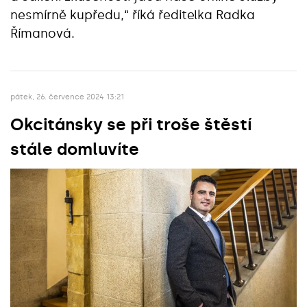
nesmírně kupředu,“ říká ředitelka Radka
Římanová.
pátek, 26. července 2024 13:21
Okcitánsky se při troše štěstí
stále domluvíte