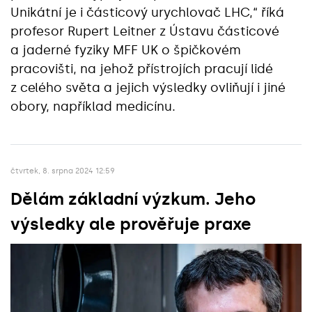
Unikátní je i částicový urychlovač LHC,“ říká
profesor Rupert Leitner z Ústavu částicové
a jaderné fyziky MFF UK o špičkovém
pracovišti, na jehož přístrojích pracují lidé
z celého světa a jejich výsledky ovliňují i jiné
obory, například medicínu.
čtvrtek, 8. srpna 2024 12:59
Dělám základní výzkum. Jeho
výsledky ale prověřuje praxe