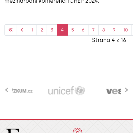
mezinárodní konferenci ICHEP 2024.
1
2
3
4
5
6
7
8
9
10
Strana 4 z 16
‹
›