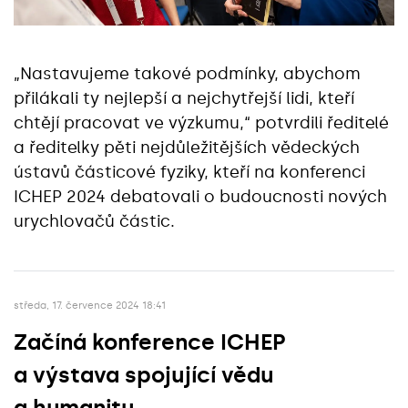
„Nastavujeme takové podmínky, abychom
přilákali ty nejlepší a nejchytřejší lidi, kteří
chtějí pracovat ve výzkumu,“ potvrdili ředitelé
a ředitelky pěti nejdůležitějších vědeckých
ústavů částicové fyziky, kteří na konferenci
ICHEP 2024 debatovali o budoucnosti nových
urychlovačů částic.
středa, 17. července 2024 18:41
Začíná konference ICHEP
a výstava spojující vědu
a humanitu