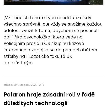
„V situacích tohoto typu neuděláte nikdy
všechno správně, ale vždy se snažíme každou
událost využít k tomu, abychom se posunuli
dál,“ říká psycholožka, která vede na
Policejním prezidiu ČR skupinu krizové
intervence a zapojila se do pomoci obětem
střelby na Filozofické fakultě UK
a pozůstalým.
středa, 20. listopadu 2024 12:15
Polaron hraje zásadní roli v řadě
důležitých technologií