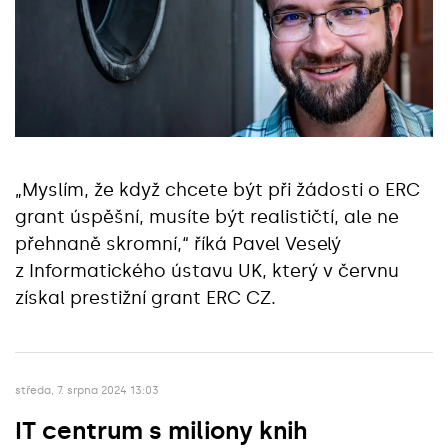
„Myslím, že když chcete být při žádosti o ERC
grant úspěšní, musíte být realističtí, ale ne
přehnaně skromní,“ říká Pavel Veselý
z Informatického ústavu UK, který v červnu
získal prestižní grant ERC CZ.
středa, 7. srpna 2024 13:03
IT centrum s miliony knih