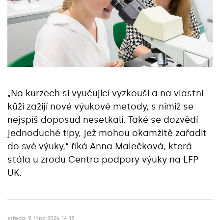
„Na kurzech si vyučující vyzkouší a na vlastní
kůži zažijí nové výukové metody, s nimiž se
nejspíš doposud nesetkali. Také se dozvědí
jednoduché tipy, jež mohou okamžitě zařadit
do své výuky,“ říká Anna Malečková, která
stála u zrodu Centra podpory výuky na LFP
UK.
středa, 9. října 2024 14:18