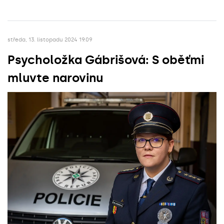
středa, 13. listopadu 2024 19:09
Psycholožka Gábrišová: S oběťmi
mluvte narovinu