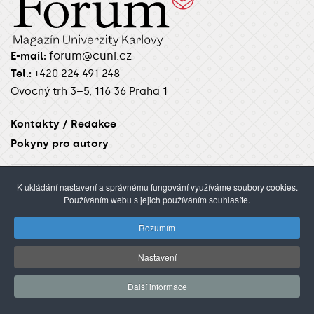
forum@cuni.cz
E-mail:
Tel.:
+420 224 491 248
Ovocný trh 3–5, 116 36 Praha 1
Kontakty / Redakce
Pokyny pro autory
K ukládání nastavení a správnému fungování využíváme soubory cookies.
Používáním webu s jejich používáním souhlasíte.
RUBRIKY
Úvod
Aktuality
Věda
Studenti
Academia
Rozumím
Alumni
Focus
Nastavení
ŽÁNRY
Další informace
Audio
Video
Galerie
Rozhovor
Reportáž