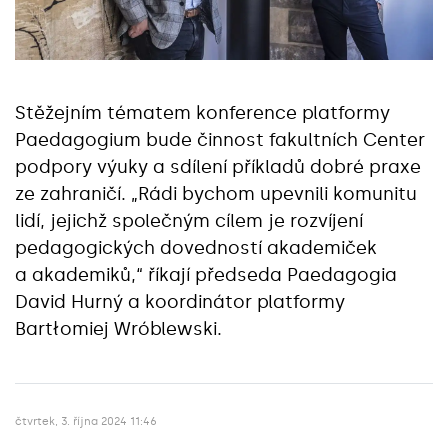
Stěžejním tématem konference platformy
Paedagogium bude činnost fakultních Center
podpory výuky a sdílení příkladů dobré praxe
ze zahraničí. „Rádi bychom upevnili komunitu
lidí, jejichž společným cílem je rozvíjení
pedagogických dovedností akademiček
a akademiků,“ říkají předseda Paedagogia
David Hurný a koordinátor platformy
Bartłomiej Wróblewski.
čtvrtek, 3. října 2024 11:46