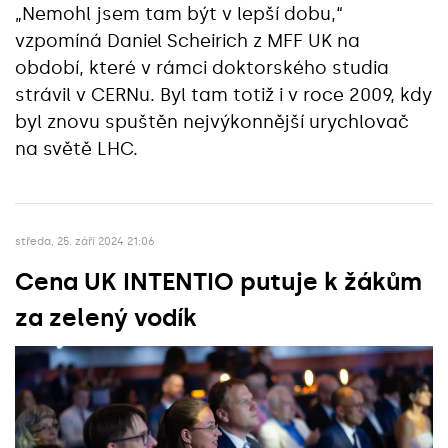
„Nemohl jsem tam být v lepší dobu,“
vzpomíná Daniel Scheirich z MFF UK na
období, které v rámci doktorského studia
strávil v CERNu. Byl tam totiž i v roce 2009, kdy
byl znovu spuštěn nejvýkonnější urychlovač
na světě LHC.
středa, 25. září 2024 21:06
Cena UK INTENTIO putuje k žákům
za zelený vodík