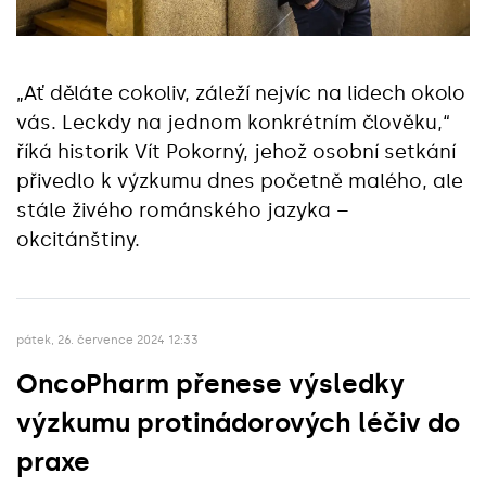
„Ať děláte cokoliv, záleží nejvíc na lidech okolo
vás. Leckdy na jednom konkrétním člověku,“
říká historik Vít Pokorný, jehož osobní setkání
přivedlo k výzkumu dnes početně malého, ale
stále živého románského jazyka –
okcitánštiny.
pátek, 26. července 2024 12:33
OncoPharm přenese výsledky
výzkumu protinádorových léčiv do
praxe