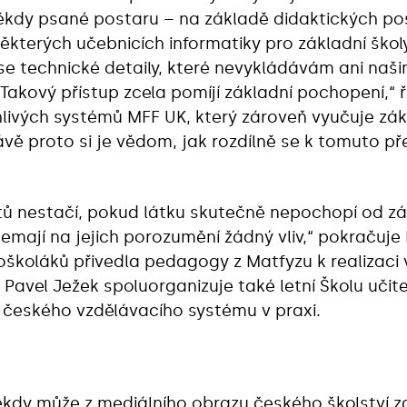
někdy psané postaru – na základě didaktických po
některých učebnicích informatiky pro základní škol
í se technické detaily, které nevykládávám ani na
akový přístup zcela pomíjí základní pochopení,“ ř
hlivých systémů MFF UK, který zároveň vyučuje zá
ávě proto si je vědom, jak rozdílně se k tomuto 
tů nestačí, pokud látku skutečně nepochopí od zá
emají na jejich porozumění žádný vliv,“ pokračuje 
oškoláků přivedla pedagogy z Matfyzu k realizaci
 Pavel Ježek spoluorganizuje také letní Školu učitel
 českého vzdělávacího systému v praxi.
 někdy může z mediálního obrazu českého školství z