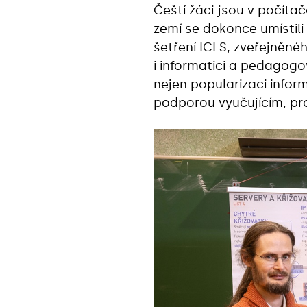
Čeští žáci jsou v počíta
zemí se dokonce umístili
šetření ICLS, zveřejněné
i informatici a pedagog
nejen popularizaci infor
podporou vyučujícím, pro 