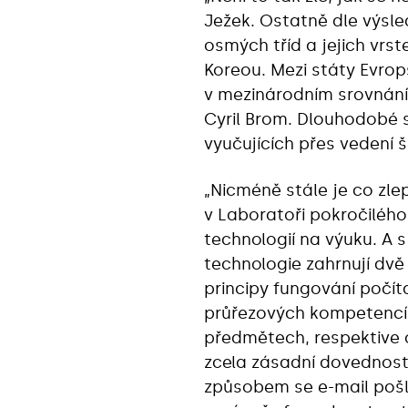
Ježek. Ostatně dle výsle
osmých tříd a jejich vrst
Koreou. Mezi státy Evrop
v mezinárodním srovnání
Cyril Brom. Dlouhodobé 
vyučujících přes vedení š
„Nicméně stále je co zle
v Laboratoři pokročiléh
technologií na výuku. A s
technologie zahrnují dvě
principy fungování počíta
průřezových kompetencí t
předmětech, respektive o
zcela zásadní dovednost 
způsobem se e-mail pošle