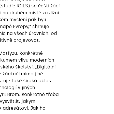
tudie ICILS) se čeští žáci
mi na druhém místě za Jižní
kém myšlení pak byli
mapě Evropy,“ shrnuje
ic na všech úrovních, od
itivně projevovat.
 Matfyzu, konkrétně
ýzkumem vlivu moderních
ského školství. „Digitální
 žáci učí mimo jiné
stuje také široká oblast
nologií v jiných
yril Brom. Konkrétně třeba
vysvětlit, jakým
k adresátovi. Jak ho