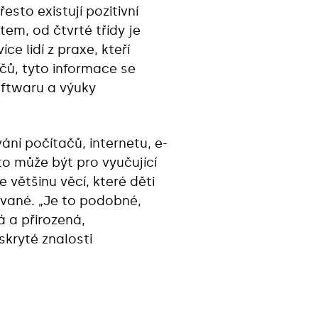
esto existují pozitivní
tem, od čtvrté třídy je
ce lidí z praxe, kteří
ačů, tyto informace se
oftwaru a výuky
ání počítačů, internetu, e-
to může být pro vyučující
e většinu věcí, které děti
zované. „Je to podobné,
á a přirozená,
skryté znalosti