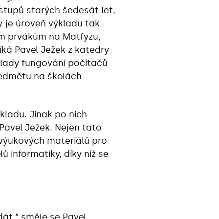
stupů starých šedesát let,
y je úroveň výkladu tak
šim prvákům na Matfyzu,
íká Pavel Ježek z katedry
klady fungování počítačů
předmětu na školách
kladu. Jinak po nich
Pavel Ježek. Nejen tato
 výukových materiálů pro
ů informatiky, díky níž se
dát,“ směje se Pavel