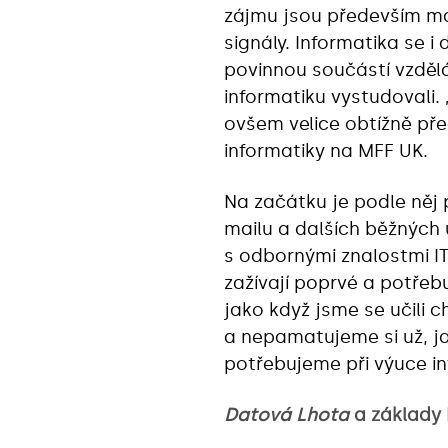
zájmu jsou především mark
signály. Informatika se i
povinnou součástí vzděláv
informatiku vystudovali. 
ovšem velice obtížně pře
informatiky na MFF UK.
Na začátku je podle něj p
mailu a dalších běžných ú
s odbornými znalostmi IT,
zažívají poprvé a potřeb
jako když jsme se učili 
a nepamatujeme si už, ja
potřebujeme při výuce in
Datová Lhota
a základy