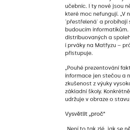
učebnic. I ty nové jsou 
které moc nefungují. „V 
´přestřelená´ a probíhaj
budoucím informatikům. T
distribuovaných a spole
i prváky na Matfyzu – pr
přistupuje.
„Pouhé prezentování fak
informace jen stečou a n
zkušenost z výuky vysok
základní školy. Konkrétně
udržuje v obraze o stavu
Vysvětlit „proč“
„Není to tak zlé, jak se