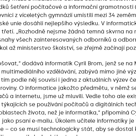
dků šetření počítačové a informační gramotnosti (s
evníci z víceletých gymnázií umístili mezi 34 země
ské unie dosáhli nejlepšího výsledku. V informatic
 třetí. „Rozhodně nejsme žádná temná skvrna na 
snahy všech zainteresovaných odborníků a odborn
kol až ministerstvo školství, se zřejmě začínají poz
pšovat,“ dodává informatik Cyril Brom, jenž se na
o multimediálního vzdělávání, zabývá mimo jiné v
 tím podle něj souvisí i jedna z aktuálních výzev če
 roviny. O informatice jakožto předmětu, v němž se
čů a internetu, jsme už mluvili. Vedle toho ale exi
ýkajících se používání počítačů a digitálních tech
blastech života, než je informatika,“ připomíná C
jako psaní e-mailu. Úkolem učitele informatiky je 
 – co se musí technologicky stát, aby se dostal 