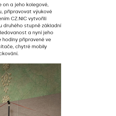
e on a jeho kolegové,
u, připravovat výukové
ením CZ.NIC vytvořili
ku druhého stupně základní
 sledovanost a nyní jeho
vé hodiny připravené ve
ítače, chytré mobily
ackování.