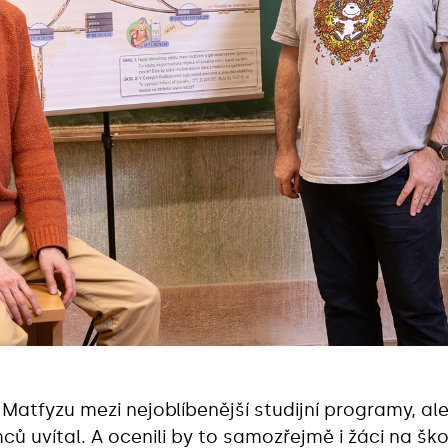
 Matfyzu mezi nejoblíbenější studijní programy, ale
mců uvítal. A ocenili by to samozřejmě i žáci na 