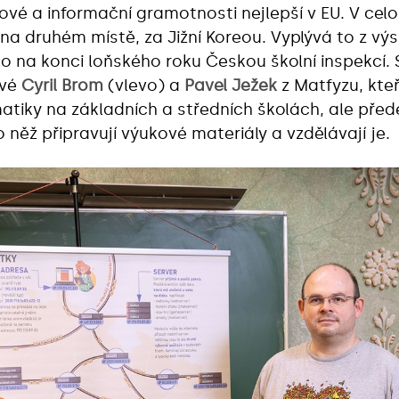
čové a informační gramotnosti nejlepší v EU. V ce
 na druhém místě, za Jižní Koreou. Vyplývá to z v
ho na konci loňského roku Českou školní inspekcí.
ové
Cyril Brom
(vlevo) a
Pavel Ježek
z Matfyzu, kte
matiky na základních a středních školách, ale pře
něž připravují výukové materiály a vzdělávají je.