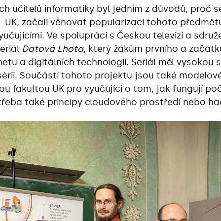
 učitelů informatiky byl jedním z důvodů, proč s
F UK, začali věnovat popularizaci tohoto předmět
učujícími. Ve spolupráci s Českou televizí a sdruž
eriál
Datová Lhota
, který žákům prvního a začát
ernetu a digitálních technologií. Seriál měl vysokou
tí sérii. Součástí tohoto projektu jsou také modelo
u fakultou UK pro vyučující o tom, jak fungují poč
jí třeba také principy cloudového prostředí nebo h