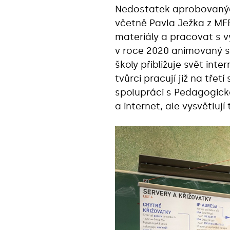
Nedostatek aprobovaných
včetně Pavla Ježka z MF
materiály a pracovat s vy
v roce 2020 animovaný s
školy přibližuje svět int
tvůrci pracují již na tře
spolupráci s Pedagogicko
a internet, ale vysvětlu