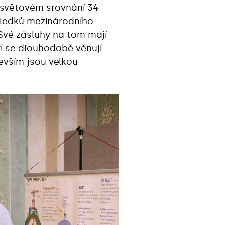
losvětovém srovnání 34
ýsledků mezinárodního
 Své zásluhy na tom mají
ří se dlouhodobě věnují
devším jsou velkou