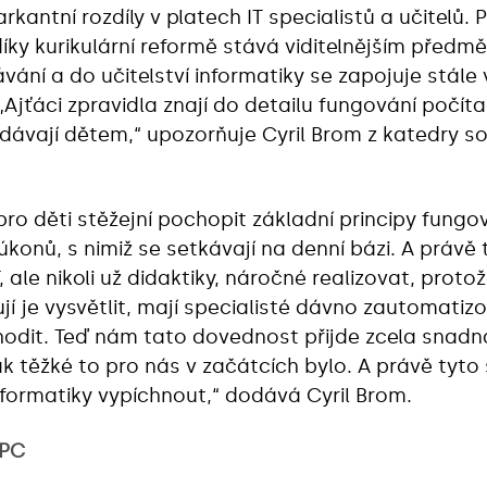
antní rozdíly v platech IT specialistů a učitelů. Př
 díky kurikulární reformě stává viditelnějším předmě
ání a do učitelství informatiky se zapojuje stále ví
„Ajťáci zpravidla znají do detailu fungování počít
dávají dětem,“ upozorňuje Cyril Brom z katedry s
ro děti stěžejní pochopit základní principy fungov
konů, s nimiž se setkávají na denní bázi. A právě 
 ale nikoli už didaktiky, náročné realizovat, protož
ují je vysvětlit, mají specialisté dávno zautomati
chodit. Teď nám tato dovednost přijde zcela snadn
k těžké to pro nás v začátcích bylo. A právě tyto 
formatiky vypíchnout,“ dodává Cyril Brom.
 PC