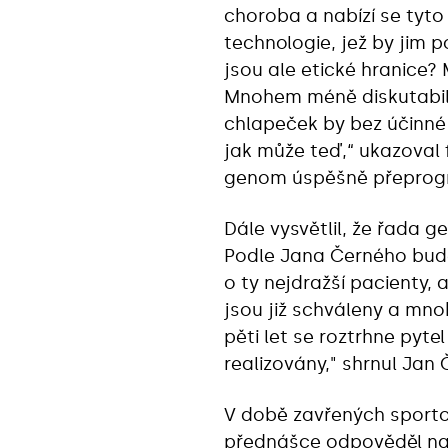
choroba a nabízí se tyto c
technologie, jež by jim 
jsou ale etické hranice
Mnohem méně diskutabiln
chlapeček by bez účinné 
jak může teď,“ ukazoval f
genom úspěšně přeprog
Dále vysvětlil, že řada g
Podle Jana Černého bude 
o ty nejdražší pacienty, 
jsou již schváleny a mnoh
pěti let se roztrhne pyte
realizovány," shrnul Jan 
V době zavřených sporto
přednášce odpověděl na 