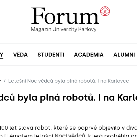
Y
VĚDA
STUDENTI
ACADEMIA
ALUMNI
y
Letošní Noc vědců byla plná robotů. I na Karlovce
dců byla plná robotů. I na Kar
00 let slova robot, které se poprvé objevilo v div
o i tématem letošní
Noci vědců
, která proběhla on