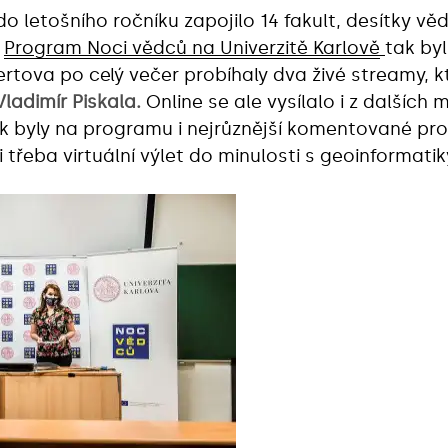
do letošního ročníku zapojilo 14 fakult, desítky v
.
Program Noci vědců na Univerzitě Karlově
tak by
ertova po celý večer probíhaly dva živé streamy,
Vladimír Piskala.
Online se ale vysílalo i z dalších m
 byly na programu i nejrůznější komentované proh
třeba virtuální výlet do minulosti s geoinformatik