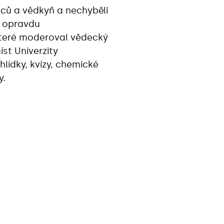
ědců a vědkyň a nechyběli
l opravdu
 které moderoval vědecký
íst Univerzity
lídky, kvízy, chemické
y.