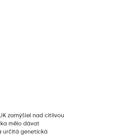
UK zamýšlel nad citlivou
ěka mělo dávat
 určitá genetická