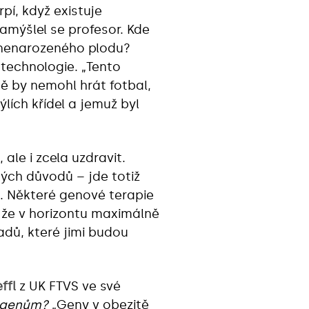
rpí, když existuje
zamýšlel se profesor. Kde
 nenarozeného plodu?
technologie. „Tento
ě by nemohl hrát fotbal,
lích křídel a jemuž byl
ale i zcela uzdravit.
kých důvodů – jde totiž
um. Některé genové terapie
t, že v horizontu maximálně
adů, které jimi budou
ffl
z UK FTVS ve své
t genům?
„Geny v obezitě