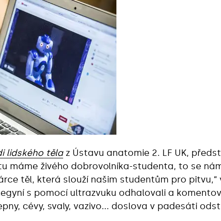
i lidského těla
z Ústavu anatomie 2. LF UK, předs
s tu máme živého dobrovolníka-studenta, to se n
ce těl, která slouží našim studentům pro pitvu,“ 
olegyní s pomocí ultrazvuku odhalovali a komentov
pny, cévy, svaly, vazivo... doslova v padesáti odst