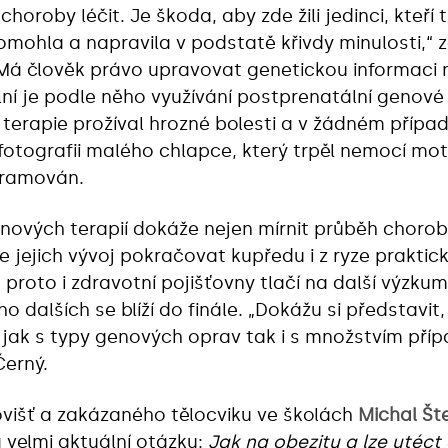
horoby léčit. Je škoda, aby zde žili jedinci, kteří t
pomohla a napravila v podstatě křivdy minulosti,“ 
? Má člověk právo upravovat genetickou informaci
í je podle něho využívání postprenatální genové 
terapie prožíval hrozné bolesti a v žádném případ
otografii malého chlapce, kter‎ý trpěl nemocí motý
ramován.
enových terapií dokáže nejen mírnit průběh chorob, 
jejich vývoj pokračovat kupředu i z ryze praktic
a proto i zdravotní pojišťovny tlačí na další výzk
o dalších se blíží do finále. „Dokážu si představi
l jak s typy genových oprav tak i s množstvím příp
Černý.
višť a zakázaného tělocviku ve školách
Michal Šte
velmi aktuální otázku:
Jak na obezitu a lze utéc