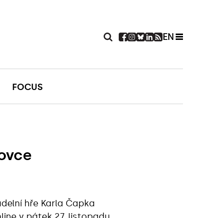
EN
FOCUS
lovce
adelní hře Karla Čapka
line v pátek 27. listopadu