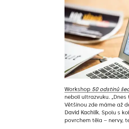
Workshop
50 odstínů šed
neboli ultrazvuku. „Dne
Většinou zde máme až dár
David Kachlík
. Spolu s k
povrchem těla – nervy, te