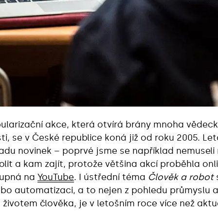
arizační akce, která otvírá brány mnoha vědeckých
ti, se v České republice koná již od roku 2005. Le
 řadu novinek – poprvé jsme se například nemuseli
olit a kam zajít, protože většina akcí proběhla onl
tupná na
YouTube
. I ústřední téma
Člověk a robot
nebo automatizaci, a to nejen z pohledu průmyslu a
 životem člověka, je v letošním roce více než aktuá