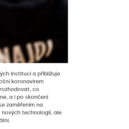
 institucí a přibližuje
tošní koronavirem
 rozhodovat, co
ine, a i po skončení
se zaměřením na
 nových technologií, ale
lní.