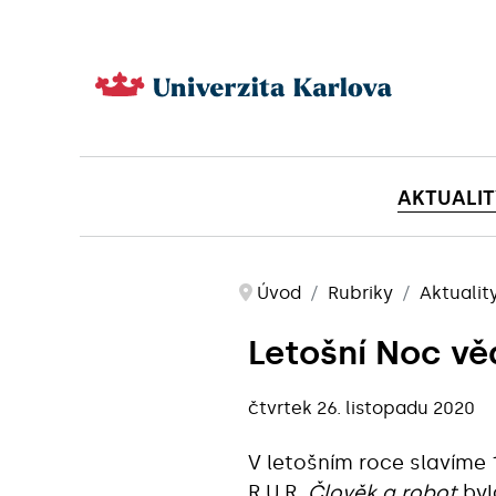
AKTUALIT
Úvod
Rubriky
Aktualit
Letošní Noc vě
čtvrtek 26. listopadu 2020
V letošním roce slavíme 1
R.U.R.
Člověk a robot
byl