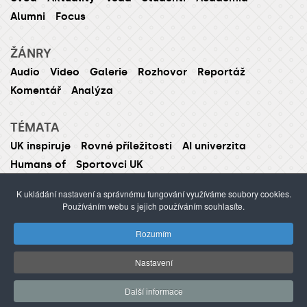
Alumni
Focus
ŽÁNRY
Audio
Video
Galerie
Rozhovor
Reportáž
Komentář
Analýza
TÉMATA
UK inspiruje
Rovné příležitosti
AI univerzita
Humans of
Sportovci UK
K ukládání nastavení a správnému fungování využíváme soubory cookies.
Používáním webu s jejich používáním souhlasíte.
ISSN 1214-5726 (tištěná verze ISSN 1211-1724)
Rozumím
Publikování nebo šíření obsahu je zakázáno bez
předchozího souhlasu.
Nastavení
webdesign Agionet
©2012–
2026
Univerzita Karlova /
Další informace
s.r.o.