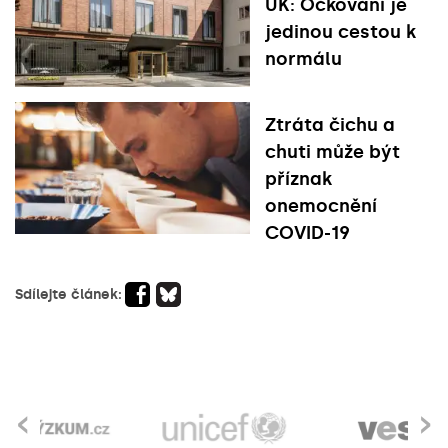
UK: Očkování je
jedinou cestou k
normálu
Ztráta čichu a
chuti může být
příznak
onemocnění
COVID-19
Sdílejte článek:
‹
›