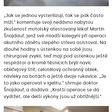
„Jak se jednou vysterilizují, tak se pak často
mlží,“ komentuje svoji nedávno nabytou
zkušenost motolský atestovaný lékař Martin
Šnajdauf, jenž své mladší kolegyni při operaci
akutního zánětu slepého střeva asistoval. Na
dlouhé hodiny s ústenkou na sobě jsou
chirurgové zvyklí, teď mají pod ústenkou ještě
respirátor a kromě těsnících brýlí navíc
obličejový štít, celotělový ochranný oblek,
návleky na botách a ještě dvoje rukavice. „Je
to jako operovat v igelitu,“ shrnuje doktor
Šnajdauf, a dodává: „Kratší operace se dá
vydržet, ale delší výkony jsou už obtížnější.“