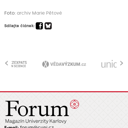
Foto:
archiv Marie Pětové
Sdílejte článek:
‹
›
forum@cuni.cz
E-mail: