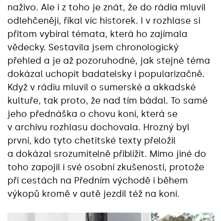
naživo. Ale i z toho je znát, že do rádia mluvil
odlehčeněji, říkal víc historek. I v rozhlase si
přitom vybíral témata, která ho zajímala
vědecky. Sestavila jsem chronologický
přehled a je až pozoruhodné, jak stejné téma
dokázal uchopit badatelsky i popularizačně.
Když v rádiu mluvil o sumerské a akkadské
kultuře, tak proto, že nad tím bádal. To samé
jeho přednáška o chovu koní, která se
v archivu rozhlasu dochovala. Hrozný byl
první, kdo tyto chetitské texty přeložil
a dokázal srozumitelně přiblížit. Mimo jiné do
toho zapojil i své osobní zkušenosti, protože
při cestách na Předním východě i během
výkopů kromě v autě jezdil též na koni.