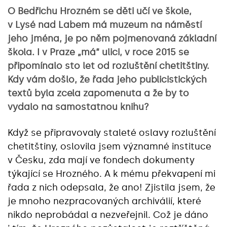
O Bedřichu Hrozném se děti učí ve škole,
v Lysé nad Labem má muzeum na náměstí
jeho jména, je po něm pojmenovaná základní
škola. I v Praze „má“ ulici, v roce 2015 se
připomínalo sto let od rozluštění chetitštiny.
Kdy vám došlo, že řada jeho publicistických
textů byla zcela zapomenuta a že by to
vydalo na samostatnou knihu?
Když se připravovaly staleté oslavy rozluštění
chetitštiny, oslovila jsem významné instituce
v Česku, zda mají ve fondech dokumenty
týkající se Hrozného. A k mému překvapení mi
řada z nich odepsala, že ano! Zjistila jsem, že
je mnoho nezpracovaných archiválií, které
nikdo neprobádal a nezveřejnil. Což je dáno