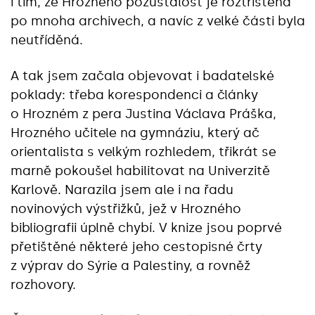
i tím, že Hrozného pozůstalost je roztříštěná
po mnoha archivech, a navíc z velké části byla
neutříděná.
A tak jsem začala objevovat i badatelské
poklady: třeba korespondenci a články
o Hrozném z pera Justina Václava Práška,
Hrozného učitele na gymnáziu, který ač
orientalista s velkým rozhledem, třikrát se
marně pokoušel habilitovat na Univerzitě
Karlově. Narazila jsem ale i na řadu
novinových výstřižků, jež v Hrozného
bibliografii úplně chybí. V knize jsou poprvé
přetištěné některé jeho cestopisné črty
z výprav do Sýrie a Palestiny, a rovněž
rozhovory.