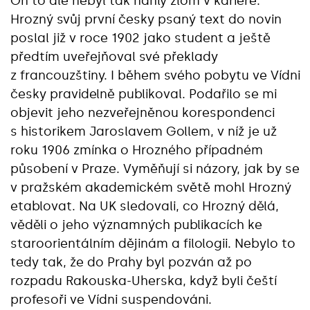
On to ale nebyl tak náhlý zlom v kariéře.
Hrozný svůj první česky psaný text do novin
poslal již v roce 1902 jako student a ještě
předtím uveřejňoval své překlady
z francouzštiny. I během svého pobytu ve Vídni
česky pravidelně publikoval. Podařilo se mi
objevit jeho nezveřejněnou korespondenci
s historikem Jaroslavem Gollem, v níž je už
roku 1906 zmínka o Hrozného případném
působení v Praze. Vyměňují si názory, jak by se
v pražském akademickém světě mohl Hrozný
etablovat. Na UK sledovali, co Hrozný dělá,
věděli o jeho významných publikacích ke
staroorientálním dějinám a filologii. Nebylo to
tedy tak, že do Prahy byl pozván až po
rozpadu Rakouska-Uherska, když byli čeští
profesoři ve Vídni suspendováni.