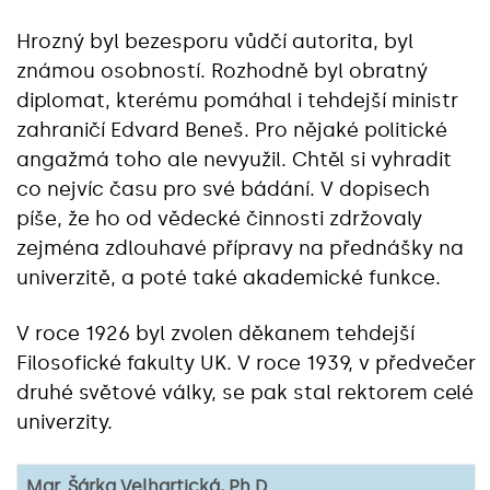
Hrozný byl bezesporu vůdčí autorita, byl
známou osobností. Rozhodně byl obratný
diplomat, kterému pomáhal i tehdejší ministr
zahraničí Edvard Beneš. Pro nějaké politické
angažmá toho ale nevyužil. Chtěl si vyhradit
co nejvíc času pro své bádání. V dopisech
píše, že ho od vědecké činnosti zdržovaly
zejména zdlouhavé přípravy na přednášky na
univerzitě, a poté také akademické funkce.
V roce 1926 byl zvolen děkanem tehdejší
Filosofické fakulty UK. V roce 1939, v předvečer
druhé světové války, se pak stal rektorem celé
univerzity.
Mgr. Šárka Velhartická, Ph.D.