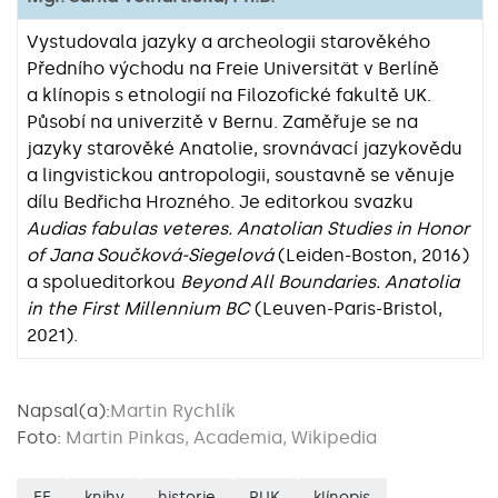
Vystudovala jazyky a archeologii starověkého
Předního východu na Freie Universität v Berlíně
a klínopis s etnologií na Filozofické fakultě UK.
Působí na univerzitě v Bernu. Zaměřuje se na
jazyky starověké Anatolie, srovnávací jazykovědu
a lingvistickou antropologii, soustavně se věnuje
dílu Bedřicha Hrozného. Je editorkou svazku
Audias fabulas veteres. Anatolian Studies in Honor
of Jana Součková-Siegelová
(Leiden-Boston, 2016)
a spolueditorkou
Beyond All Boundaries. Anatolia
in the First Millennium BC
(Leuven-Paris-Bristol,
2021).
Napsal(a):
Martin Rychlík
Foto:
Martin Pinkas, Academia, Wikipedia
FF
knihy
historie
RUK
klínopis