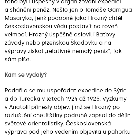
toho byl i úspěšný v organizování expedicí
a shánění peněz. Nešlo jen o Tomáše Garrigua
Masaryka, jenž podobně jako Hrozný chtěl
československou vědu postavit na roveň
velmocí. Hrozný úspěšně oslovil i Baťovy
závody nebo plzeňskou Škodovku a na
výpravy získal „relativně nemalý peníz“, jak
sám píše.
Kam se vydaly?
Podařilo se mu uspořádat expedice do Sýrie
a do Turecka v letech 1924 až 1925. Výzkumy
v Anatolii přinesly objev, jímž se Hrozný po
rozluštění chetitštiny podruhé zapsal do dějin
světové orientalistiky. Československá
výprava pod jeho vedením objevila u pahorku