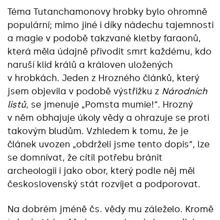
Téma Tutanchamonovy hrobky bylo ohromně
populární; mimo jiné i díky nádechu tajemnosti
a magie v podobě takzvané kletby faraonů,
která měla údajně přivodit smrt každému, kdo
naruší klid králů a královen uložených
v hrobkách. Jeden z Hrozného článků, který
jsem objevila v podobě výstřižku z
Národních
listů
, se jmenuje „Pomsta mumie!“. Hrozný
v něm obhajuje úkoly vědy a ohrazuje se proti
takovým bludům. Vzhledem k tomu, že je
článek uvozen „obdrželi jsme tento dopis“, lze
se domnívat, že cítil potřebu bránit
archeologii i jako obor, který podle něj měl
československý stát rozvíjet a podporovat.
Na dobrém jméně čs. vědy mu záleželo. Kromě