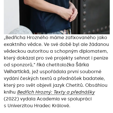
„Bedřicha Hrozného máme zafixovaného jako
exaktního vědce. Ve své době byl ale žádanou
vědeckou autoritou a schopným diplomatem,
který dokázal pro své projekty sehnat i peníze
od sponzorů,“ říká chetitoložka
Šárka
Velhartická
, jež uspořádala první souborné
vydání českých textů a přednášek badatele,
který pro svět objevil jazyk Chetitů. Obsáhlou
knihu
Bedřich Hrozný: Texty a přednášky
(2022) vydala Academia ve spolupráci
s Univerzitou Hradec Králové.