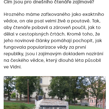
Čím jsou pro dnešního čtenáře zajímavé?
Hrozného máme zafixovaného jako exaktního
vědce, on ale psal velmi živě a poutavě. Tak,
aby čtenáře pobavil a zároveň poučil, jak to
dělal v cestopisných črtách. Kromě toho, že
jeho novinové články pomáhají pochopit, jak
fungovala popularizace vědy za první
republiky, jsou i zajímavým dokladem nazírání
na českého vědce, který dlouhá léta působil
ve Vídni.