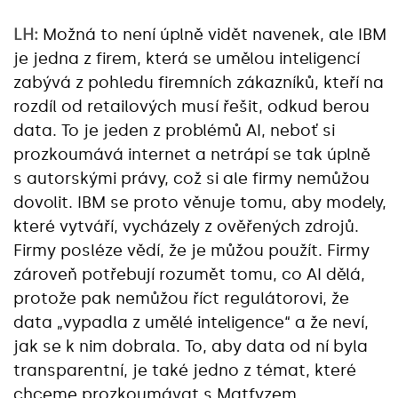
LH:
Možná to není úplně vidět navenek, ale IBM
je jedna z firem, která se umělou inteligencí
zabývá z pohledu firemních zákazníků, kteří na
rozdíl od retailových musí řešit, odkud berou
data. To je jeden z problémů AI, neboť si
prozkoumává internet a netrápí se tak úplně
s autorskými právy, což si ale firmy nemůžou
dovolit. IBM se proto věnuje tomu, aby modely,
které vytváří, vycházely z ověřených zdrojů.
Firmy posléze vědí, že je můžou použít. Firmy
zároveň potřebují rozumět tomu, co AI dělá,
protože pak nemůžou říct regulátorovi, že
data „vypadla z umělé inteligence“ a že neví,
jak se k nim dobrala. To, aby data od ní byla
transparentní, je také jedno z témat, které
chceme prozkoumávat s Matfyzem.