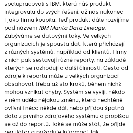
spolupracovali s IBM, která náš produkt
integrovala do svých řešení, až nás nakonec
i jako firmu koupila. Teď produkt dále rozvíjíme
pod názvem
IBM Manta Data Lineage
.
Zabýváme se datovými toky. Ve velkých
organizacích je spousta dat, která přicházejí
z různých systémů, například od klientů. Firmy
z nich pak sestavují různé reporty, na základě
kterých se rozhodují o další činnosti. Cesta od
zdroje k reportu může u velkých organizací
obsahovat třeba až sto kroků, během nichž
mohou vznikat chyby. Systém se vyvíjí, někdo
v něm udělá nějakou změnu, která nechtěně
ovlivní i něco někde dál, nebo přijdou špatná
data z prvního zdrojového systému a propíšou
se až do reportů. Také se může stát, že přijde
regulátor a požaduje informaci, jak