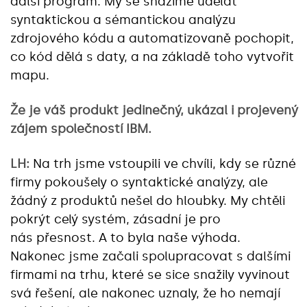
další program. My se snažíme udělat
syntaktickou a sémantickou analýzu
zdrojového kódu a automatizovaně pochopit,
co kód dělá s daty, a na základě toho vytvořit
mapu.
Že je váš produkt jedinečný, ukázal i projevený
zájem společností IBM.
LH:
Na trh jsme vstoupili ve chvíli, kdy se různé
firmy pokoušely o syntaktické analýzy, ale
žádný z produktů nešel do hloubky. My chtěli
pokrýt celý systém, zásadní je pro
nás přesnost. A to byla naše výhoda.
Nakonec jsme začali spolupracovat s dalšími
firmami na trhu, které se sice snažily vyvinout
svá řešení, ale nakonec uznaly, že ho nemají