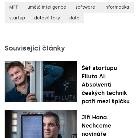
MFF
umělá inteligence
software
informatika
startup
datové toky
data
Související články
Šéf startupu
Filuta AI:
Absolventi
českých technik
patří mezi špičku
Jiří Hana:
Nechceme
novináře