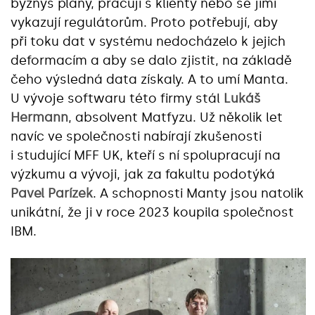
byznys plány, pracují s klienty nebo se jimi
vykazují regulátorům. Proto potřebují, aby
při toku dat v systému nedocházelo k jejich
deformacím a aby se dalo zjistit, na základě
čeho výsledná data získaly. A to umí Manta.
U vývoje softwaru této firmy stál
Lukáš
Hermann
, absolvent Matfyzu. Už několik let
navíc ve společnosti nabírají zkušenosti
i studující MFF UK, kteří s ní spolupracují na
výzkumu a vývoji, jak za fakultu podotýká
Pavel Parízek
. A schopnosti Manty jsou natolik
unikátní, že ji v roce 2023 koupila společnost
IBM.