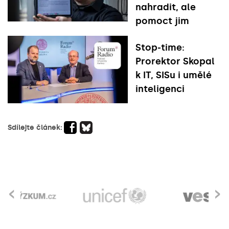
nahradit, ale
pomoct jim
Stop-time:
Prorektor Skopal
k IT, SISu i umělé
inteligenci
Sdílejte článek:
‹
›