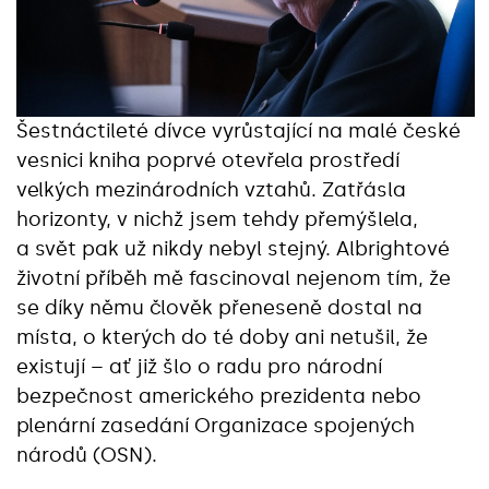
Šestnáctileté dívce vyrůstající na malé české
vesnici kniha poprvé otevřela prostředí
velkých mezinárodních vztahů. Zatřásla
horizonty, v nichž jsem tehdy přemýšlela,
a svět pak už nikdy nebyl stejný. Albrightové
životní příběh mě fascinoval nejenom tím, že
se díky němu člověk přeneseně dostal na
místa, o kterých do té doby ani netušil, že
existují – ať již šlo o radu pro národní
bezpečnost amerického prezidenta nebo
plenární zasedání Organizace spojených
národů (OSN).