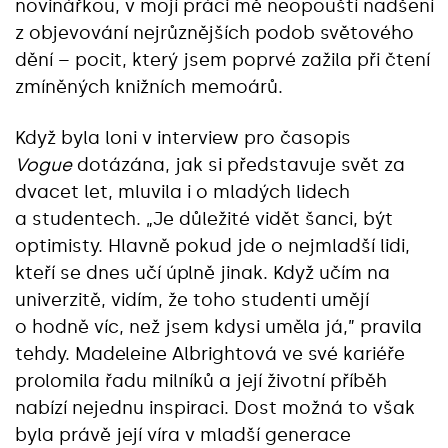
novinářkou, v mojí práci mě neopouští nadšení
z objevování nejrůznějších podob světového
dění – pocit, který jsem poprvé zažila při čtení
zmíněných knižních memoárů.
Když byla loni v interview pro časopis
Vogue
dotázána, jak si představuje svět za
dvacet let, mluvila i o mladých lidech
a studentech. „Je důležité vidět šanci, být
optimisty. Hlavně pokud jde o nejmladší lidi,
kteří se dnes učí úplně jinak. Když učím na
univerzitě, vidím, že toho studenti umějí
o hodně víc, než jsem kdysi uměla já,” pravila
tehdy. Madeleine Albrightová ve své kariéře
prolomila řadu milníků a její životní příběh
nabízí nejednu inspiraci. Dost možná to však
byla právě její víra v mladší generace