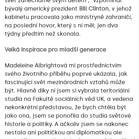
svět zanecháme svým dětem´,” vzpomínal
bývalý americký prezident
Bill Clinton
, v jehož
kabinetu pracovala jako ministryně zahraničí,
na poslední hovor, který s ní měl; jen dva
týdny předtím než skonala.
Velká inspirace pro mladší generace
Madeleine Albrightová mi prostřednictvím
svého životního příběhu poprvé ukázala, jak
fascinující svět mezinárodních vztahů může
být. Hlavně díky ní jsem si vybrala teritoriální
studia na Fakultě sociálních věd UK, a vedena
nekonkrétní představou, že bych chtěla být
jako ona, jsem se ponořila do studia světové
historie a politiky. A ačkoliv jsem se nakonec
nestala ani političkou ani diplomatkou ale