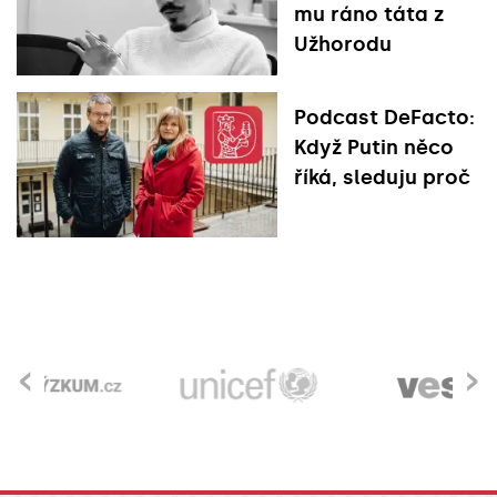
mu ráno táta z
Užhorodu
Podcast DeFacto:
Když Putin něco
říká, sleduju proč
‹
›