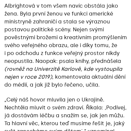
Albrightová v tom všem navíc obstála jako
žena. Byla první ženou ve funkci americké
ministryně zahraničí a stala se výraznou
postavou politické scény. Nejen svými
pověstnými brožemi a kreativním promýšlením
svého veřejného obrazu, ale i díky tomu, že
i po odchodu z funkce veřejný prostor nikdy
neopustila. Naopak: psala knihy, přednášela
(rovněž na Univerzitě Karlově, kde vystoupila
nejen v roce 2019)
, komentovala aktuální dění
do médií, a jak již bylo řečeno, učila.
„Celý náš hovor mluvila jen o Ukrajině.
Nechtěla mluvit o svém zdraví. Říkala: ,Podívej,
já dostávám léčbu a snažím se, jak jen můžu.
Ta hlavní věc, kterou teď musíme řešit je, jaký