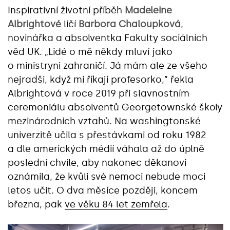
Inspirativní životní příběh
Madeleine
Albrightové
líčí
Barbora Chaloupková
,
novinářka a absolventka Fakulty sociálních
věd UK. „Lidé o mě někdy mluví jako
o ministryni zahraničí. Já mám ale ze všeho
nejradši, když mi říkají profesorko,” řekla
Albrightová v roce 2019 při slavnostním
ceremoniálu absolventů Georgetownské školy
mezinárodních vztahů. Na washingtonské
univerzitě učila s přestávkami od roku 1982
a dle amerických médií váhala až do úplně
poslední chvíle, aby nakonec děkanovi
oznámila, že kvůli své nemoci nebude moci
letos učit. O dva měsíce později, koncem
března, pak
ve věku 84 let zemřela
.