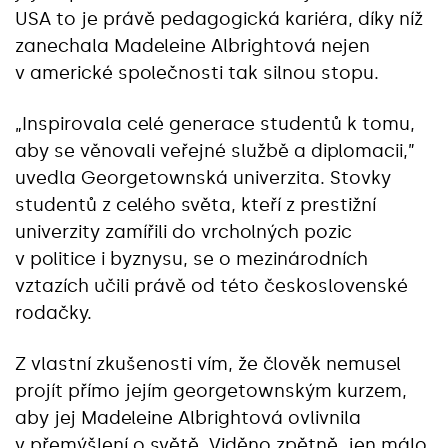
USA to je právě pedagogická kariéra, díky níž
zanechala Madeleine Albrightová nejen
v americké společnosti tak silnou stopu.
„Inspirovala celé generace studentů k tomu,
aby se věnovali veřejné službě a diplomacii,”
uvedla Georgetownská univerzita. Stovky
studentů z celého světa, kteří z prestižní
univerzity zamířili do vrcholných pozic
v politice i byznysu, se o mezinárodních
vztazích učili právě od této československé
rodačky.
Z vlastní zkušenosti vím, že člověk nemusel
projít přímo jejím georgetownským kurzem,
aby jej Madeleine Albrightová ovlivnila
v přemýšlení o světě. Viděno zpětně, jen málo