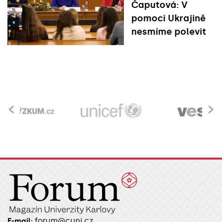
Čaputová: V
pomoci Ukrajině
nesmíme polevit
‹
›
forum@cuni.cz
E-mail: