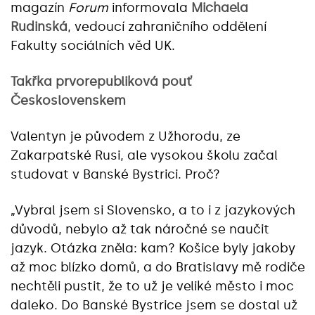
magazín
Forum
informovala
Michaela
Rudinská
, vedoucí zahraničního oddělení
Fakulty sociálních věd UK.
Takřka prvorepubliková pouť
Československem
Valentyn je původem z Užhorodu, ze
Zakarpatské Rusi, ale vysokou školu začal
studovat v Banské Bystrici. Proč?
„Vybral jsem si Slovensko, a to i z jazykových
důvodů, nebylo až tak náročné se naučit
jazyk. Otázka zněla: kam? Košice byly jakoby
až moc blízko domů, a do Bratislavy mě rodiče
nechtěli pustit, že to už je veliké město i moc
daleko. Do Banské Bystrice jsem se dostal už