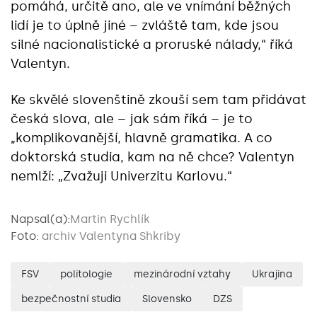
pomáhá, určitě ano, ale ve vnímání běžných
lidí je to úplně jiné – zvláště tam, kde jsou
silné nacionalistické a proruské nálady,“ říká
Valentyn.
Ke skvělé slovenštině zkouší sem tam přidávat
česká slova, ale – jak sám říká – je to
„komplikovanější, hlavně gramatika. A co
doktorská studia, kam na ně chce? Valentyn
nemlží: „Zvažuji Univerzitu Karlovu.“
Napsal(a):
Martin Rychlík
Foto:
archiv Valentyna Shkriby
FSV
politologie
mezinárodní vztahy
Ukrajina
bezpečnostní studia
Slovensko
DZS