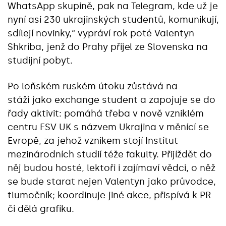
WhatsApp skupině, pak na Telegram, kde už je
nyní asi 230 ukrajinských studentů, komunikují,
sdílejí novinky,“ vypráví rok poté Valentyn
Shkriba, jenž do Prahy přijel ze Slovenska na
studijní pobyt.
Po loňském ruském útoku zůstává na
stáži jako exchange student a zapojuje se do
řady aktivit: pomáhá třeba v nově vzniklém
centru FSV UK s názvem Ukrajina v měnící se
Evropě, za jehož vznikem stojí Institut
mezinárodních studií téže fakulty. Přijíždět do
něj budou hosté, lektoři i zajímaví vědci, o něž
se bude starat nejen Valentyn jako průvodce,
tlumočník; koordinuje jiné akce, přispívá k PR
či dělá grafiku.