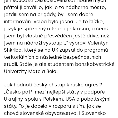
jen součástí Československa! Hodně mých
přátel ji chválilo, jak je to nádherné město,
jezdili sem na brigády, byl jsem dobře
informován. Volba byla jasná. Je to blízko,
jazyk je spřízněný a Praha je krásná, o čemž
jsem byl vlastně přesvědčen ještě dříve, než
jsem na nádraží vystoupil,“ vypráví Valentyn
Shkriba, který se na UK zapsal do programů
teritoriálních a následně bezpečnostních
studií. Stále je ale studentem banskobystrické
Univerzity Mateja Bela.
Jak hodnotí český přístup k ruské agresi?
„Česko patří mezi nejlepší státy v podpoře
Ukrajiny, spolu s Polskem, USA a pobaltskými
státy. To je docela v rozporu s tím, jak se
chová slovenské obyvatelstvo. I Slovensko