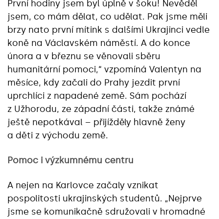
První hodiny jsem byl úplně v šoku! Nevěděl
jsem, co mám dělat, co udělat. Pak jsme měli
brzy nato první mítink s dalšími Ukrajinci vedle
koně na Václavském náměstí. A do konce
února a v březnu se věnovali sběru
humanitární pomoci,“ vzpomíná Valentyn na
měsíce, kdy začali do Prahy jezdit první
uprchlíci z napadené země. Sám pochází
z Užhorodu, ze západní části, takže známé
ještě nepotkával – přijížděly hlavně ženy
a děti z východu země.
Pomoc i výzkumnému centru
A nejen na Karlovce začaly vznikat
pospolitosti ukrajinských studentů. „Nejprve
jsme se komunikačně sdružovali v hromadné