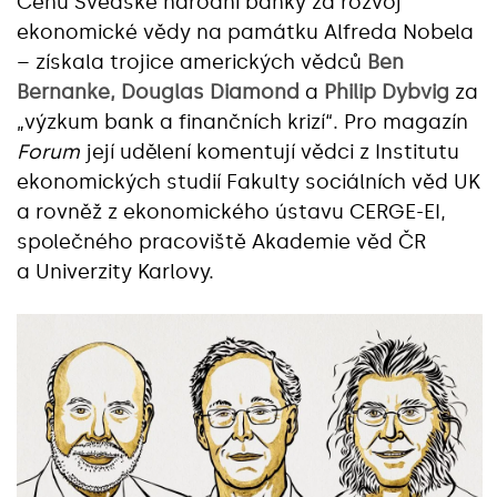
Cenu Švédské národní banky za rozvoj
ekonomické vědy na památku Alfreda Nobela
– získala trojice amerických vědců
Ben
Bernanke, Douglas Diamond
a
Philip Dybvig
za
„výzkum bank a finančních krizí“. Pro magazín
Forum
její udělení komentují vědci z Institutu
ekonomických studií Fakulty sociálních věd UK
a rovněž z ekonomického ústavu CERGE-EI,
společného pracoviště Akademie věd ČR
a Univerzity Karlovy.