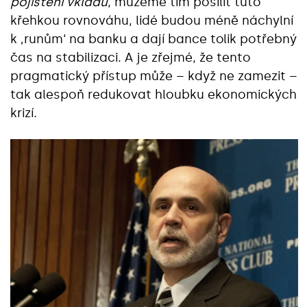
pojištění vkladů
, můžeme tím posílit tuto
křehkou rovnováhu, lidé budou méně náchylní
k ‚runům‘ na banku a dají bance tolik potřebný
čas na stabilizaci. A je zřejmé, že tento
pragmatický přístup může – když ne zamezit –
tak alespoň redukovat hloubku ekonomických
krizí.