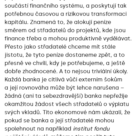
součástí finančního systému, a poskytují tak
potřebnou časovou a rizikovou transformaci
kapitálu. Znamená to, že alokují peníze
směrem od střadatelů do projektů, kde jsou
finance třeba a mohou produktivně vydělávat.
Přesto jako střadatelé chceme mít stále
jistotu, že tyto peníze dostaneme zpět, a to
přesně ve chvíli, kdy je potřebujeme, a ještě
dobře zhodnocené. A to nejsou triviální úkoly.
Každá banka je citlivá vůči externím šokům
a její rovnováha může být lehce narušena –
žádná (ani ta sebezdravější) banka nepřežije
okamžitou žádost všech střadatelů o výplatu
svých vkladů. Tito ekonomové nám ukázali, že
pokud se banka a její střadatelé mohou
spolehnout na například
institut fondu