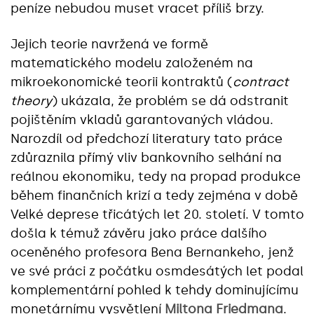
peníze nebudou muset vracet příliš brzy.
Jejich teorie navržená ve formě
matematického modelu založeném na
mikroekonomické teorii kontraktů (
contract
theory
) ukázala, že problém se dá odstranit
pojištěním vkladů garantovaných vládou.
Narozdíl od předchozí literatury tato práce
zdůraznila přímý vliv bankovního selhání na
reálnou ekonomiku, tedy na propad produkce
během finančních krizí a tedy zejména v době
Velké deprese třicátých let 20. století. V tomto
došla k témuž závěru jako práce dalšího
oceněného profesora Bena Bernankeho, jenž
ve své práci z počátku osmdesátých let podal
komplementární pohled k tehdy dominujícímu
monetárnímu vysvětlení
Miltona Friedmana
.