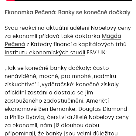
Ekonomka Pečená: Banky se konečně dočkaly
Svou reakci na aktuální udělení Nobelovy ceny
za ekonomii přidává také doktorka
Magda
Pečená
z Katedry financí a kapitálových trhů
Institutu ekonomických studií
FSV UK:
„Tak se konečně banky dočkaly: často
nenáviděné, mocné, pro mnohé ‚nadmíru
ziskuchtivé‘ i ‚vyděračské‘ konečně získaly
oficiální zastání a dostalo se jim
zaslouženého zadostiučinění. Američtí
ekonomové Ben Bernanke, Douglas Diamond
a Philip Dybvig, čerství držitelé Nobelovy ceny
za ekonomii, nám již dlouhou dobu
připomínají, že banky jsou velmi důležitou