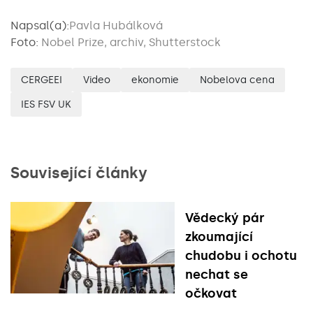
Napsal(a):
Pavla Hubálková
Foto:
Nobel Prize, archiv, Shutterstock
CERGEEI
Video
ekonomie
Nobelova cena
IES FSV UK
Související články
Vědecký pár
zkoumající
chudobu i ochotu
nechat se
očkovat