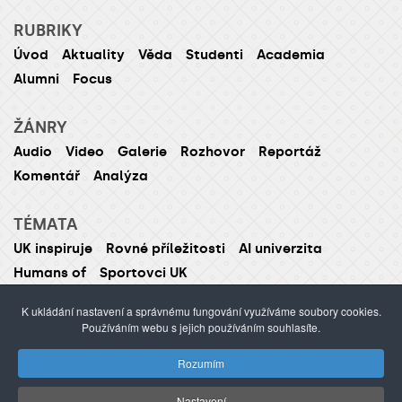
RUBRIKY
Úvod
Aktuality
Věda
Studenti
Academia
Alumni
Focus
ŽÁNRY
Audio
Video
Galerie
Rozhovor
Reportáž
Komentář
Analýza
TÉMATA
UK inspiruje
Rovné příležitosti
AI univerzita
Humans of
Sportovci UK
K ukládání nastavení a správnému fungování využíváme soubory cookies.
Používáním webu s jejich používáním souhlasíte.
ISSN 1214-5726 (tištěná verze ISSN 1211-1724)
Rozumím
Publikování nebo šíření obsahu je zakázáno bez
předchozího souhlasu.
Nastavení