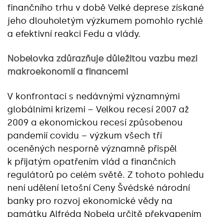
finančního trhu v době Velké deprese získané
jeho dlouholetým výzkumem pomohlo rychlé
a efektivní reakci Fedu a vlády.
Nobelovka zdůrazňuje důležitou vazbu mezi
makroekonomií a financemi
V konfrontaci s nedávnými významnými
globálními krizemi – Velkou recesí 2007 až
2009 a ekonomickou recesí způsobenou
pandemií covidu – výzkum všech tří
oceněných nesporně významně přispěl
k přijatým opatřením vlád a finančních
regulátorů po celém světě. Z tohoto pohledu
není udělení letošní Ceny Švédské národní
banky pro rozvoj ekonomické vědy na
památku Alfréda Nobela určitě překvapením