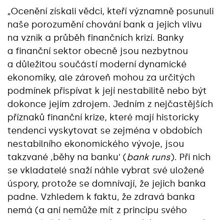
„Ocenění získali vědci, kteří významně posunuli
naše porozumění chování bank a jejich vlivu
na vznik a průběh finančních krizí. Banky
a finanční sektor obecně jsou nezbytnou
a důležitou součástí moderní dynamické
ekonomiky, ale zároveň mohou za určitých
podmínek přispívat k její nestabilitě nebo být
dokonce jejím zdrojem. Jedním z nejčastějších
příznaků finanční krize, které mají historicky
tendenci vyskytovat se zejména v obdobích
nestabilního ekonomického vývoje, jsou
takzvané ‚běhy na banku‘ (
bank runs
). Při nich
se vkladatelé snaží náhle vybrat své uložené
úspory, protože se domnívají, že jejich banka
padne. Vzhledem k faktu, že zdravá banka
nemá (a ani nemůže mít z principu svého