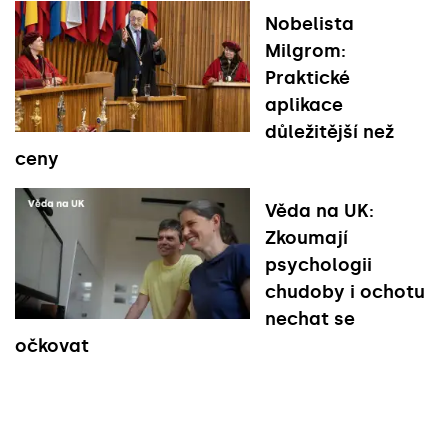
Nobelista
Milgrom:
Praktické
aplikace
důležitější než
ceny
Věda na UK:
Zkoumají
psychologii
chudoby i ochotu
nechat se
očkovat