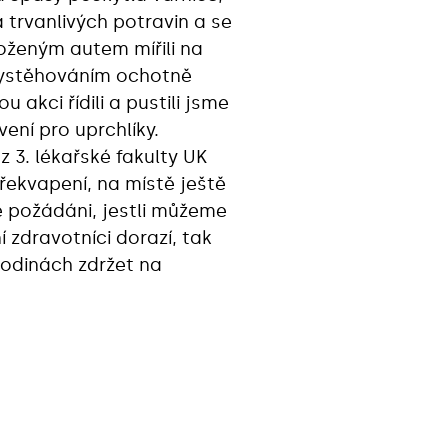
 trvanlivých potravin a se
oženým autem mířili na
 vystěhováním ochotně
u akci řídili a pustili jsme
ení pro uprchlíky.
z 3. lékařské fakulty UK
překvapení, na místě ještě
me požádáni, jestli můžeme
 zdravotníci dorazí, tak
hodinách zdržet na