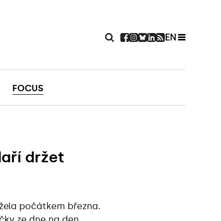
EN
FOCUS
aří držet
ržela počátkem března.
ičky ze dne na den