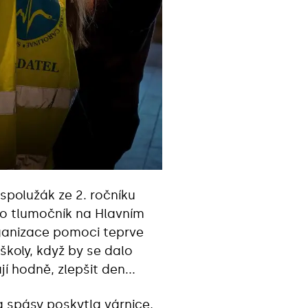
spolužák ze 2. ročníku
ko tlumočník na Hlavním
organizace pomoci teprve
o školy, když by se dalo
í hodně, zlepšit den...
 spásy poskytla várnice,