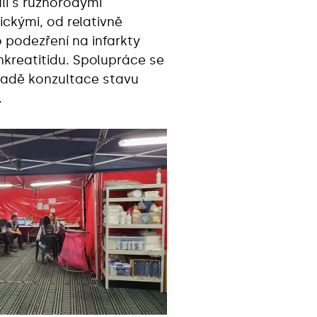
li s různorodými
ickými, od relativně
 podezření na infarkty
kreatitidu. Spolupráce se
ípadě konzultace stavu
.