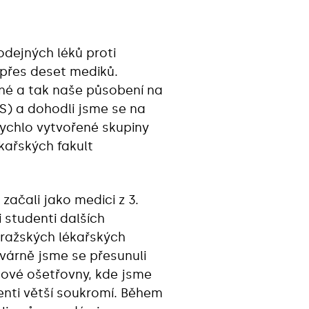
odejných léků proti
 přes deset mediků.
jené a tak naše působení na
S) a dohodli jsme se na
ychlo vytvořené skupiny
kařských fakult
 začali jako medici z 3.
i studenti dalších
ražských lékařských
várně jsme se přesunuli
nové ošetřovny, kde jsme
ienti větší soukromí. Během