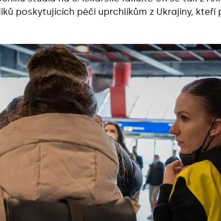
ů poskytujících péči uprchlíkům z Ukrajiny, kteří p