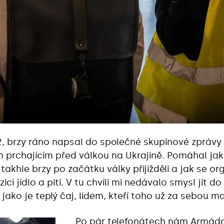
2, brzy ráno napsal do společné skupinové zprávy 
 prchajícím před válkou na Ukrajině. Pomáhal ja
ž takhle brzy po začátku války přijížděli a jak se 
zici jídlo a pití. V tu chvíli mi nedávalo smysl jít d
ko je teplý čaj, lidem, kteří toho už za sebou maj
Po pár telefonátech nám Armáda