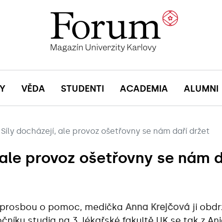
Y
VĚDA
STUDENTI
ACADEMIA
ALUMNI
Síly docházejí, ale provoz ošetřovny se nám daří držet
 ale provoz ošetřovny se nám d
 prosbou o pomoc, medička
Anna Krejčová
ji obd
čníku studia na 3. lékařské fakultě UK se tak z An