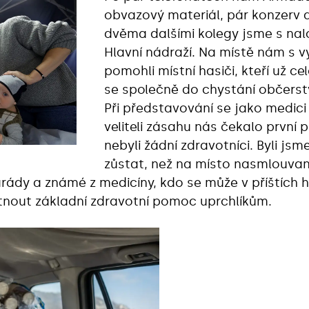
obvazový materiál, pár konzerv a
dvěma dalšími kolegy jsme s nal
Hlavní nádraží. Na místě nám s
pomohli místní hasiči, kteří už celo
se společně do chystání občerstv
Při představování se jako medici 
veliteli zásahu nás čekalo první 
nebyli žádní zdravotníci. Byli js
zůstat, než na místo nasmlouvaní
ády a známé z medicíny, kdo se může v příštích 
tnout základní zdravotní pomoc uprchlíkům.