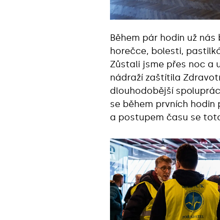
Během pár hodin už nás by
horečce, bolesti, pastil
Zůstali jsme přes noc a 
nádraží zaštítila Zdravo
dlouhodobější spoluprác
se během prvních hodin p
a postupem času se toto č