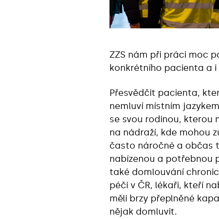
ZZS nám při práci moc po
konkrétního pacienta a i 
Přesvědčit pacienta, kt
nemluví místním jazykem 
se svou rodinou, kterou
na nádraží, kde mohou z
často náročné a občas ty
nabízenou a potřebnou 
také domlouvání chroni
péči v ČR, lékaři, kteří 
měli brzy přeplněné kapac
nějak domluvit.