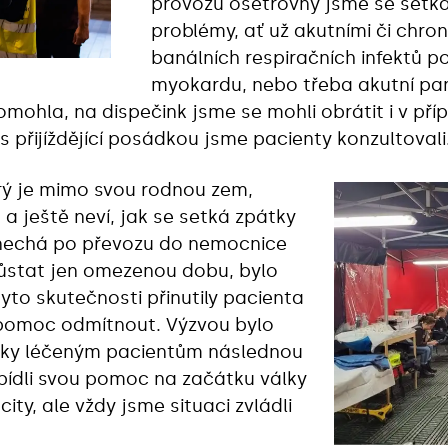
provozu ošetřovny jsme se setka
problémy, ať už akutními či chron
banálních respiračních infektů po
myokardu, nebo třeba akutní pan
mohla, na dispečink jsme se mohli obrátit i v př
s přijíždějící posádkou jsme pacienty konzultovali
erý je mimo svou rodnou zem,
a ještě neví, jak se setká zpátky
 nechá po převozu do nemocnice
ůstat jen omezenou dobu, bylo
to skutečnosti přinutily pacienta
pomoc odmítnout. Výzvou bylo
cky léčeným pacientům následnou
nabídli svou pomoc na začátku války
ity, ale vždy jsme situaci zvládli