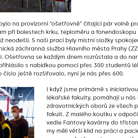
lo na provizorní “ošetřovně” čítající pár volně pr
kám při bolestech krku, teploměru a fonendoskopu
už neodešli. S naší prací byly místní složky spoko
tnická záchranná služba Hlavního města Prahy (ZZ
i. Ošetřovna se každým dnem rozrůstala a do nar
řihlásilo s nabídkou pomoci přes 300 studentů lé
íslo ještě rozšiřovalo, nyní je nás přes 600.
I když jsme primárně s iniciativou
lékařské fakulty, pomáhají u nás 
zdravotnických oborů ze všech p
fakult. Z malého koutku v odpočí
vedle Fantovy kavárny do třísta
my měli větší klid na práci a pac