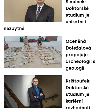
Šimůnek:
Doktorské
studium je
unikátní i
nezbytné
Oceněná
Doležalová
propojuje
archeologii s
geologií
Krištoufek:
Doktorské
studium je
kariérní
rozhodnutí