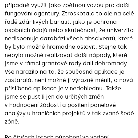
případně využít jako zpětnou vazbu pro další
fungování agentury. Ztroskotalo to ale na celé
řadě zdánlivých banalit, jako je ochrana
osobních údajů nebo skutečnost, že univerzita
nedisponuje databází všech absolventů, které
by bylo možné hromadně oslovit. Stejně tak
nebylo možné realizovat další nápady, které
jsme v rámci grantové rady dali dohromady.
Vše narazilo na to, že současná aplikace je
zastaralá, není možné ji výrazně měnit, a nová
přislíbená aplikace je v nedohlednu. Takže
jsme se pustili jen do určitých změn
v hodnocení žádostí a posílení panelové
analýzy u hraničních projektů v tak zvané šedé
zóně.
Po čtyřech letech působení ve vedení