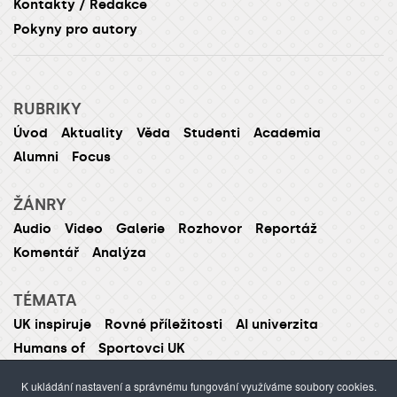
Kontakty / Redakce
Pokyny pro autory
RUBRIKY
Úvod
Aktuality
Věda
Studenti
Academia
Alumni
Focus
ŽÁNRY
Audio
Video
Galerie
Rozhovor
Reportáž
Komentář
Analýza
TÉMATA
UK inspiruje
Rovné příležitosti
AI univerzita
Humans of
Sportovci UK
K ukládání nastavení a správnému fungování využíváme soubory cookies.