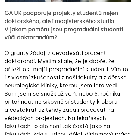
GA UK podporuje projekty studentů nejen
doktorského, ale i magisterského studia.
V jakém poměru jsou pregraduální studenti
vůči doktorandům?
O granty žádají z devadesáti procent
doktorandi. Myslím si ale, že je dobře, že
příležitost mají i pregraduální studenti. Vím to
i z vlastní zkušenosti z naší fakulty a z dětské
neurologické kliniky, kterou jsem léta vedl.
Sám jsem se snažil už ve 4. nebo 5. ročníku
přitáhnout nejšikovnější studenty k oboru
a častokrát už tehdy začali pracovat na
vědeckých projektech. Na lékařských
fakultách to ale není tak časté jako na
fakultách, kde studenti dělají diplomové práce