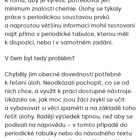
K tomu, aby je vyřešil, potřeboval jen
minimum znalostí chemie. Úlohy se týkaly
práce s periodickou soustavou prvků
a naprostou většinu informací mohli testovaní
najít přímo v periodické tabulce, kterou měli
k dispozici, nebo i v samotném zadání.
V čem byl tedy problém?
Chyběly jim obecné dovednosti potřebné
k řešení úloh. Neodkázali pochopit, co se od
nich chce, a využít k práci dostupné nástroje.
Ukázalo se, jak moc jsou žáci zvyklí se učit
a vybavovat si věci zpaměti a na základě toho
řešit úlohy. Raději výsledek tipnou, než aby se
podívali na nápovědu – v tomto případě do
periodické tabulky nebo do návodného textu