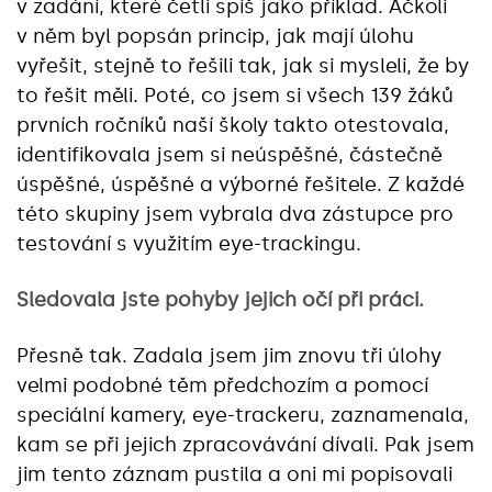
v zadání, které četli spíš jako příklad. Ačkoli
v něm byl popsán princip, jak mají úlohu
vyřešit, stejně to řešili tak, jak si mysleli, že by
to řešit měli. Poté, co jsem si všech 139 žáků
prvních ročníků naší školy takto otestovala,
identifikovala jsem si neúspěšné, částečně
úspěšné, úspěšné a výborné řešitele. Z každé
této skupiny jsem vybrala dva zástupce pro
testování s využitím eye-trackingu.
Sledovala jste pohyby jejich očí při práci.
Přesně tak. Zadala jsem jim znovu tři úlohy
velmi podobné těm předchozím a pomocí
speciální kamery, eye-trackeru, zaznamenala,
kam se při jejich zpracovávání dívali. Pak jsem
jim tento záznam pustila a oni mi popisovali