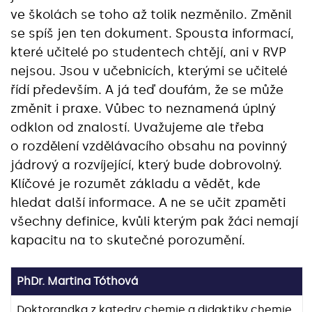
ve školách se toho až tolik nezměnilo. Změnil
se spíš jen ten dokument. Spousta informací,
které učitelé po studentech chtějí, ani v RVP
nejsou. Jsou v učebnicích, kterými se učitelé
řídí především. A já teď doufám, že se může
změnit i praxe. Vůbec to neznamená úplný
odklon od znalostí. Uvažujeme ale třeba
o rozdělení vzdělávacího obsahu na povinný
jádrový a rozvíjející, který bude dobrovolný.
Klíčové je rozumět základu a vědět, kde
hledat další informace. A ne se učit zpaměti
všechny definice, kvůli kterým pak žáci nemají
kapacitu na to skutečné porozumění.
PhDr. Martina Tóthová
Doktorandka z
katedry chemie a didaktiky chemie