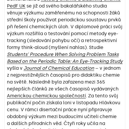
PedF UK
se již od svého bakalářského studia
věnuje výzkumu zaměřenému na schopnosti žáků
střední školy používat periodickou soustavu prvků
při řešení chemických úloh. V diplomové práci svůj
výzkum rozšířila o testování pomocí metody eye-
tracking (sledování pohybu očí) a retrospektivní
formy think-aloud (myšlení nahlas). Studie
Students' Procedure When Solving Problem Tasks
Based on the Periodic Table: An Eye-Tracking Study
vyšla v
Journal of Chemical Education
– v jednom
z nejprestižnějších časopisů pro didaktiku chemie
na světě. Následně byla zařazena mezi 365
nejlepších článků ze všech časopisů vydávaných
Americkou chemickou společností
. Za tento svůj
publikační počin získala loni v listopadu Hlávkovu
cenu. V rámci disertační práce nyní připravuje
obdobný výzkum mezi budoucími učiteli chemie
a dalších přírodních věd. Čtyři roky učila na