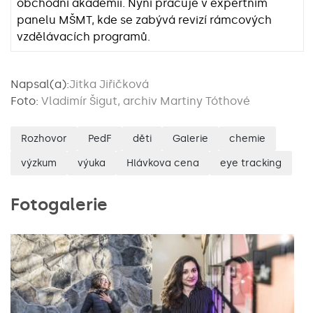
obchodní akademii. Nyní pracuje v expertním
panelu MŠMT, kde se zabývá revizí rámcových
vzdělávacích programů.
Napsal(a):
Jitka Jiřičková
Foto:
Vladimír Šigut, archiv Martiny Tóthové
Rozhovor
PedF
děti
Galerie
chemie
výzkum
výuka
Hlávkova cena
eye tracking
Fotogalerie