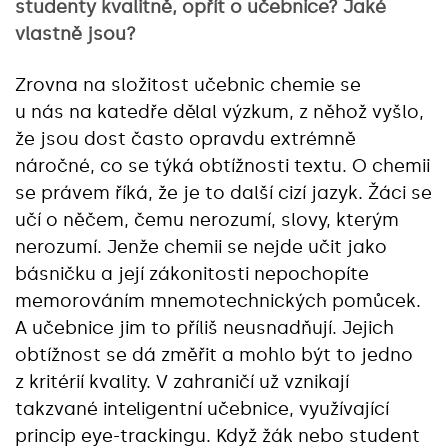
studenty kvalitně, opřít o učebnice? Jaké
vlastně jsou?
Zrovna na složitost učebnic chemie se
u nás na katedře dělal výzkum, z něhož vyšlo,
že jsou dost často opravdu extrémně
náročné, co se týká obtížnosti textu. O chemii
se právem říká, že je to další cizí jazyk. Žáci se
učí o něčem, čemu nerozumí, slovy, kterým
nerozumí. Jenže chemii se nejde učit jako
básničku a její zákonitosti nepochopíte
memorováním mnemotechnických pomůcek.
A učebnice jim to příliš neusnadňují. Jejich
obtížnost se dá změřit a mohlo být to jedno
z kritérií kvality. V zahraničí už vznikají
takzvané inteligentní učebnice, využívající
princip eye-trackingu. Když žák nebo student