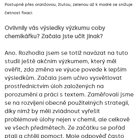
Postupně přes oranžovou, žlutou, zelenou až k modré se snižuje
četnost fixací.
Ovlivnily vás výsledky výzkumu coby
chemikářku? Začala jste učit jinak?
Ano. Rozhodla jsem se totiž navázat na tuto
studii ještě akčním výzkumem, který měl
ověřit, zda změna ve výuce povede k lepším
výsledkům. Začala jsem učivo vysvětlovat
prostřednictvím úloh založených na
porozumění a práci s textem. Zaměřovali jsme
se na rozvíjení obecně použitelných strategií,
díky nimž by měli zvládnout vyřešit
problémové úlohy nejen v chemii, ale celkově
ve všech předmětech. Ze začátku se pořád
ptali a chtěli pomoct. Moje odpověď často