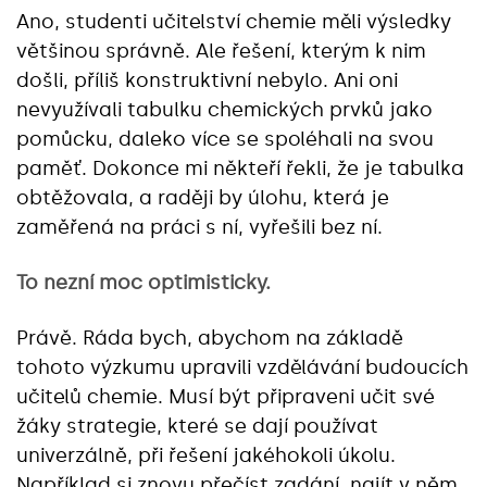
Ano, studenti učitelství chemie měli výsledky
většinou správně. Ale řešení, kterým k nim
došli, příliš konstruktivní nebylo. Ani oni
nevyužívali tabulku chemických prvků jako
pomůcku, daleko více se spoléhali na svou
paměť. Dokonce mi někteří řekli, že je tabulka
obtěžovala, a raději by úlohu, která je
zaměřená na práci s ní, vyřešili bez ní.
To nezní moc optimisticky.
Právě. Ráda bych, abychom na základě
tohoto výzkumu upravili vzdělávání budoucích
učitelů chemie. Musí být připraveni učit své
žáky strategie, které se dají používat
univerzálně, při řešení jakéhokoli úkolu.
Například si znovu přečíst zadání, najít v něm