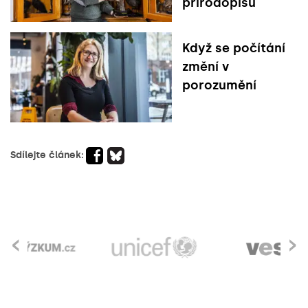
přírodopisu
Když se počítání
změní v
porozumění
Sdílejte článek:
‹
›