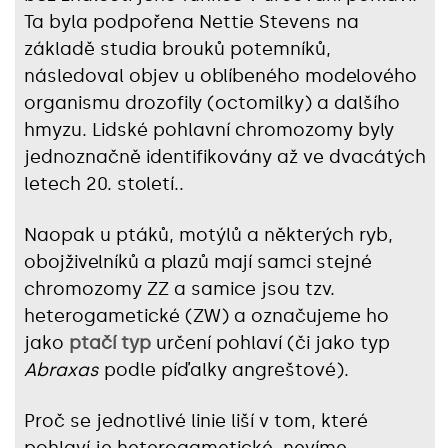
Ta byla podpořena Nettie Stevens na
základě studia brouků potemníků,
následoval objev u oblíbeného modelového
organismu drozofily (octomilky) a dalšího
hmyzu. Lidské pohlavní chromozomy byly
jednoznačně identifikovány až ve dvacátých
letech 20. století..
Naopak u ptáků, motýlů a některých ryb,
obojživelníků a plazů mají samci stejné
chromozomy ZZ a samice jsou tzv.
heterogametické (ZW) a označujeme ho
jako
ptačí typ
určení pohlaví (či jako typ
Abraxas
podle píďalky angreštové).
Proč se jednotlivé linie liší v tom, které