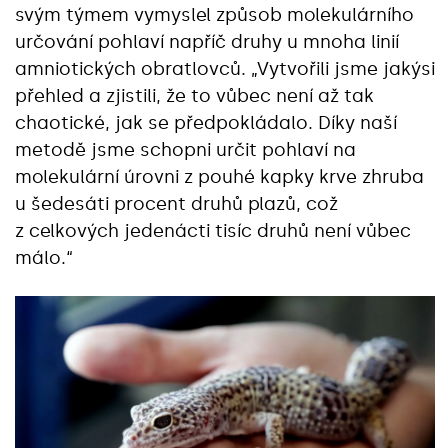
svým týmem vymyslel způsob molekulárního
určování pohlaví napříč druhy u mnoha linií
amniotických obratlovců. „Vytvořili jsme jakýsi
přehled a zjistili, že to vůbec není až tak
chaotické, jak se předpokládalo. Díky naší
metodě jsme schopni určit pohlaví na
molekulární úrovni z pouhé kapky krve zhruba
u šedesáti procent druhů plazů, což
z celkových jedenácti tisíc druhů není vůbec
málo.“‎