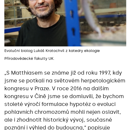
Evoluční biolog Lukáš Kratochvíl z katedry ekologie
Přírodovědecké fakulty UK.
„S Matthiasem se známe již od roku 1997, kdy
jsme se potkali na světovém herpetologickém
kongresu v Praze. V roce 2016 na dalším
kongresu v Číně jsme se domluvili, že bychom
stoleté výročí formulace hypotéz o evoluci
pohlavních chromozomů mohli nejen oslavit,
ale i zhodnotit historický vývoj, současné
poznání i výhled do budoucna,“‎ popisuje