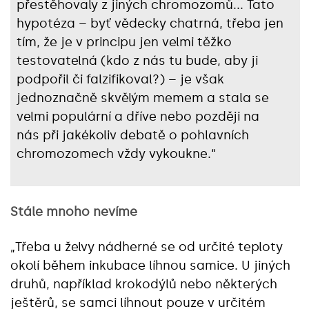
přestěhovaly z jiných chromozomů... Tato
hypotéza – byť vědecky chatrná, třeba jen
tím, že je v principu jen velmi těžko
testovatelná (kdo z nás tu bude, aby ji
podpořil či falzifikoval?) – je však
jednoznačně skvělým memem a stala se
velmi populární a dříve nebo později na
nás při jakékoliv debatě o pohlavních
chromozomech vždy vykoukne.“
Stále mnoho nevíme
„Třeba u želvy nádherné se od určité teploty
okolí během inkubace líhnou samice. U jiných
druhů, například krokodýlů nebo některých
ještěrů, se samci líhnout pouze v určitém