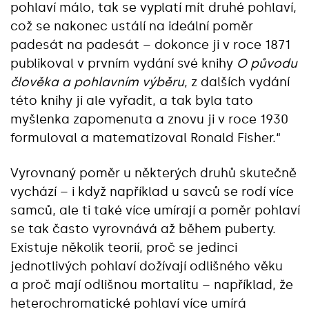
pohlaví málo, tak se vyplatí mít druhé pohlaví,
což se nakonec ustálí na ideální poměr
padesát na padesát – dokonce ji v roce 1871
publikoval v prvním vydání své knihy
O původu
člověka a pohlavním výběru
, z dalších vydání
této knihy ji ale vyřadit, a tak byla tato
myšlenka zapomenuta a znovu ji v roce 1930
formuloval a matematizoval Ronald Fisher.“‎
Vyrovnaný poměr u některých druhů skutečně
vychází – i když například u savců se rodí více
samců, ale ti také více umírají a poměr pohlaví
se tak často vyrovnává až během puberty.
Existuje několik teorií, proč se jedinci
jednotlivých pohlaví dožívají odlišného věku
a proč mají odlišnou mortalitu – například, že
heterochromatické pohlaví více umírá