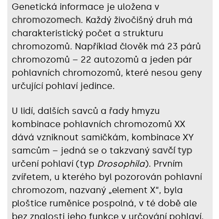
Genetická informace je uložena v
chromozomech
. Každý živočišný druh má
charakteristický počet a strukturu
chromozomů. Například člověk má 23 párů
chromozomů – 22 autozomů a jeden pár
pohlavních chromozomů, které nesou geny
určující pohlaví jedince.
U lidí, dalších savců a řady hmyzu
kombinace pohlavních chromozomů XX
dává vzniknout samičkám, kombinace XY
samcům – jedná se o takzvaný
savčí typ
určení pohlaví (typ
Drosophila
). Prvním
zvířetem, u kterého byl pozorován pohlavní
chromozom, nazvaný „element X“‎, byla
ploštice ruměnice pospolná, v té době ale
bez znalosti jeho funkce v určování pohlaví.