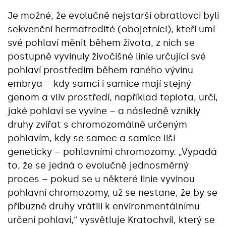
Je možné, že evolučně nejstarší obratlovci byli
sekvenční hermafrodité (obojetníci), kteří umí
své pohlaví měnit během života, z nich se
postupně vyvinuly živočišné linie určující své
pohlaví prostředím během raného vývinu
embrya – kdy samci i samice mají stejný
genom a vliv prostředí, například teplota, určí,
jaké pohlaví se vyvine – a následně vznikly
druhy zvířat s chromozomálně určeným
pohlavím, kdy se samec a samice liší
geneticky – pohlavními chromozomy. „Vypadá
to, že se jedná o evolučně jednosměrný
proces – pokud se u některé linie vyvinou
pohlavní chromozomy, už se nestane, že by se
příbuzné druhy vrátili k environmentálnímu
určení pohlaví,“‎ vysvětluje Kratochvíl, který se