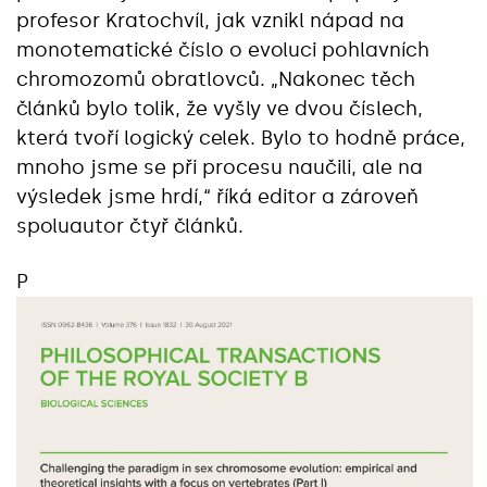
profesor Kratochvíl, jak vznikl nápad na
monotematické číslo o evoluci pohlavních
chromozomů obratlovců. „Nakonec těch
článků bylo tolik, že vyšly ve dvou číslech,
která tvoří logický celek. Bylo to hodně práce,
mnoho jsme se při procesu naučili, ale na
výsledek jsme hrdí,“‎ říká editor a zároveň
spoluautor čtyř článků.
P