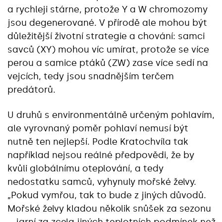
a rychleji stárne, protože Y a W chromozomy
jsou degenerované. V přírodě ale mohou být
důležitější životní strategie a chování: samci
savců (XY) mohou víc umírat, protože se více
perou a samice ptáků (ZW) zase více sedí na
vejcích, tedy jsou snadnějším terčem
predátorů.
U druhů s environmentálně určeným pohlavím,
ale vyrovnaný poměr pohlaví nemusí být
nutně ten nejlepší. Podle Kratochvíla tak
například nejsou reálné předpovědi, že by
kvůli globálnímu oteplování, a tedy
nedostatku samců, vyhynuly mořské želvy.
„Pokud vymřou, tak to bude z jiných důvodů.
Mořské želvy kladou několik snůšek za sezonu