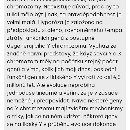
chromozomy. Neexistuje důvod, proč by to
u lidí mělo být jinak, ta pravděpodobnost je
velmi malá. Hypotéza je založena na
předpokladu stálého, rovnoměrného tempa
ztráty funkčních genů z postupně
degenerujícího Y chromozomu. Vychází ze
značně naivní představy, že když savčí Y a X
chromozom měly na počátku stejný počet
genů a víme, kolik jich mají dnes, poslední
funkční gen se z lidského Y vytratí za asi 4,5
milionů let. Ale evoluce neprobíhá
jednoduše lineárně a věřím, že je v zásadě
nemožné ji předpovídat. Navíc některé geny
na Y chromozomu mají zvláštní mechanismy
a triky, jak se na něm udržet, některé geny
se na lidský Y v průběhu evoluce dokonce