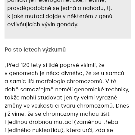
pohlaví je heterogametické, nevíme,
pravděpodobně se jedná o náhodu, tj.
k jaké mutaci dojde v některém z genů
ovlivňujících vývin gonády.
Po sto letech výzkumů
„Před 120 lety si lidé poprvé všimli, že
v genomech je něco divného, že se u samců
a samic liší morfologie chromozomů. V té
době samozřejmě neměli genomické techniky,
takže mohli studovat jen ty velmi výrazné
změny ve velikosti či tvaru chromozomů. Dnes
již víme, že se chromozomy mohou lišit
i jedinou drobnou mutací (záměnou třeba
i jediného nukleotidu), která určí, zda se