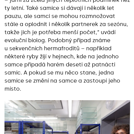
– jarní za zcela jiných teplotních podmínek než
ty letní. Také samice si dávají i několik let
pauzu, ale samci se mohou rozmnožovat
stále a oplodnit i několik partnerek za sezónu,
takže jich je potřeba menší počet,“‎ uvádí
evoluční biolog. Podobný případ známe
u sekvenčních hermafroditů – například
některé ryby žijí v hejnech, kde na jednoho
samce připadá harém deseti až patnácti
samic. A pokud se mu něco stane, jedna
samice se změní na samce a zastoupí jeho
místo.