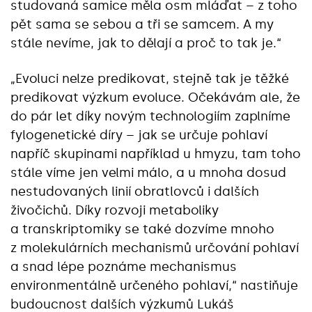
studovaná samice měla osm mláďat – z toho
pět sama se sebou a tři se samcem. A my
stále nevíme, jak to dělají a proč to tak je.“‎
„Evoluci nelze predikovat, stejně tak je těžké
predikovat výzkum evoluce. Očekávám ale, že
do pár let díky novým technologiím zaplníme
fylogenetické díry – jak se určuje pohlaví
napříč skupinami například u hmyzu, tam toho
stále víme jen velmi málo, a u mnoha dosud
nestudovaných linií obratlovců i dalších
živočichů. Díky rozvoji metaboliky
a transkriptomiky se také dozvíme mnoho
z molekulárních mechanismů určování pohlaví
a snad lépe poznáme mechanismus
environmentálně určeného pohlaví,“‎ nastiňuje
budoucnost dalších výzkumů Lukáš