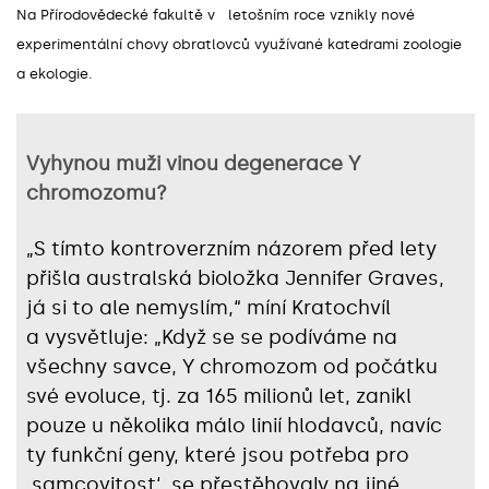
Na Přírodovědecké fakultě v letošním roce vznikly nové
experimentální chovy obratlovců využívané katedrami zoologie
a ekologie.
Vyhynou muži vinou degenerace Y
chromozomu?
„S tímto kontroverzním názorem před lety
přišla australská bioložka Jennifer Graves,
já si to ale nemyslím,“ míní Kratochvíl
a vysvětluje: „Když se se podíváme na
všechny savce, Y chromozom od počátku
své evoluce, tj. za 165 milionů let, zanikl
pouze u několika málo linií hlodavců, navíc
ty funkční geny, které jsou potřeba pro
‚samcovitost‘, se přestěhovaly na jiné