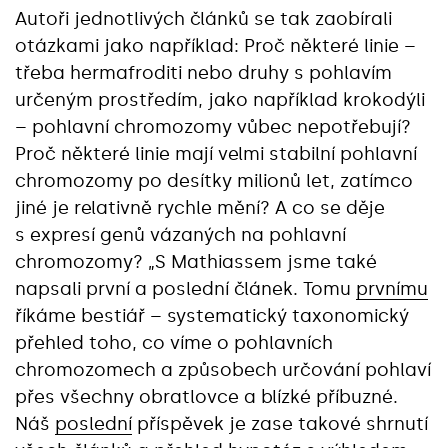
Autoři jednotlivých článků se tak zaobírali
otázkami jako například: Proč některé linie –
třeba hermafroditi nebo druhy s pohlavím
určeným prostředím, jako například krokodýli
– pohlavní chromozomy vůbec nepotřebují?
Proč některé linie mají velmi stabilní pohlavní
chromozomy po desítky milionů let, zatímco
jiné je relativně rychle mění? A co se děje
s expresí genů vázaných na pohlavní
chromozomy? „S Mathiassem jsme také
napsali první a poslední článek. Tomu
prvnímu
říkáme bestiář – systematický taxonomický
přehled toho, co víme o pohlavních
chromozomech a způsobech určování pohlaví
přes všechny obratlovce a blízké příbuzné.
Náš
poslední
příspěvek je zase takové shrnutí