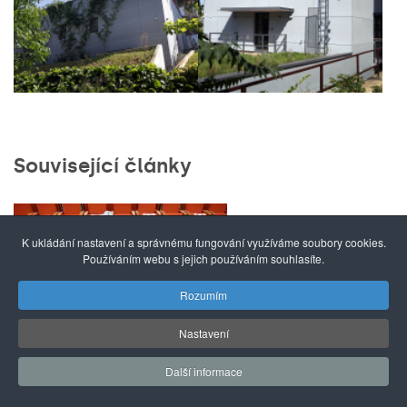
Související články
PF 2021! Redakce
K ukládání nastavení a správnému fungování využíváme soubory cookies.
bilancuje a
Používáním webu s jejich používáním souhlasíte.
odhaluje vznik
Rozumím
kalendáře
Nastavení
I evoluce se může
Další informace
za určitých
podmínek