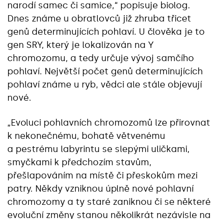
narodí samec či samice,“‎ popisuje biolog.
Dnes známe u obratlovců již zhruba třicet
genů determinujících pohlaví. U člověka je to
gen SRY, který je lokalizován na Y
chromozomu, a tedy určuje vývoj samčího
pohlaví. Největší počet genů determinujících
pohlaví známe u ryb, vědci ale stále objevují
nové.
„Evoluci pohlavních chromozomů lze přirovnat
k nekonečnému, bohatě větvenému
a pestrému labyrintu se slepými uličkami,
smyčkami k předchozím stavům,
přešlapováním na místě či přeskokům mezi
patry. Někdy vzniknou úplně nové pohlavní
chromozomy a ty staré zaniknou či se některé
evoluční změny stanou několikrát nezávisle na