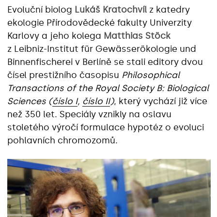
Evoluční biolog
Lukáš Kratochvíl
z katedry
ekologie Přírodovědecké fakulty Univerzity
Karlovy a jeho kolega
Matthias Stöck
z Leibniz-Institut für Gewässerökologie und
Binnenfischerei v Berlíně se stali editory dvou
čísel prestižního časopisu
Philosophical
Transactions of the Royal Society B: Biological
Sciences (
číslo I
,
číslo II
)
, který vychází již více
než 350 let. Speciály vznikly na oslavu
stoletého výročí formulace hypotéz o evoluci
pohlavních chromozomů.