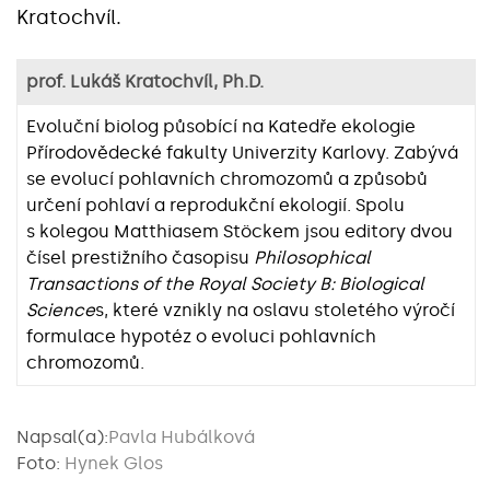
Kratochvíl.
prof. Lukáš Kratochvíl, Ph.D.
Evoluční biolog působící na Katedře ekologie
Přírodovědecké fakulty Univerzity Karlovy. Zabývá
se evolucí pohlavních chromozomů a způsobů
určení pohlaví a reprodukční ekologií. Spolu
s kolegou Matthiasem Stöckem jsou editory dvou
čísel prestižního časopisu
Philosophical
Transactions of the Royal Society B: Biological
Science
s, které vznikly na oslavu stoletého výročí
formulace hypotéz o evoluci pohlavních
chromozomů.
Napsal(a):
Pavla Hubálková
Foto:
Hynek Glos