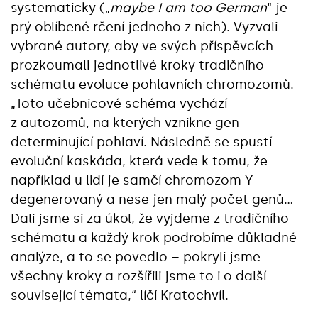
systematicky („
maybe I am too German
“ je
prý oblíbené rčení jednoho z nich). Vyzvali
vybrané autory, aby ve svých příspěvcích
prozkoumali jednotlivé kroky tradičního
schématu evoluce pohlavních chromozomů.
„Toto učebnicové schéma vychází
z autozomů, na kterých vznikne gen
determinující pohlaví. Následně se spustí
evoluční kaskáda, která vede k tomu, že
například u lidí je samčí chromozom Y
degenerovaný a nese jen malý počet genů…
Dali jsme si za úkol, že vyjdeme z tradičního
schématu a každý krok podrobíme důkladné
analýze, a to se povedlo – pokryli jsme
všechny kroky a rozšířili jsme to i o další
související témata,“‎ líčí Kratochvíl.