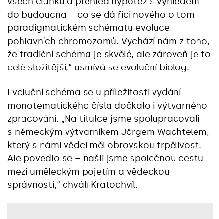
všech článků a přehled hypotéz s výhledem
do budoucna – co se dá říci nového o tom
paradigmatickém schématu evoluce
pohlavních chromozomů. Vychází nám z toho,
že tradiční schéma je skvělé, ale zároveň je to
celé složitější,“‎ usmívá se evoluční biolog.
Evoluční schéma se u příležitosti vydání
monotematického čísla dočkalo i výtvarného
zpracování. „Na titulce jsme spolupracovali
s německým výtvarníkem
Jörgem Wachtelem
,
který s námi vědci měl obrovskou trpělivost.
Ale povedlo se – našli jsme společnou cestu
mezi uměleckým pojetím a vědeckou
správností,“‎ chválí Kratochvíl.