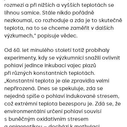
rozmezí a při nižších a vyšších teplotách se
líhnou samice. Stále nikdo pořádně
nezkoumal, co rozhoduje a zda je to skutečně
teplota, na to se chceme zaměřit v dalších
výzkumech,“‎ popisuje vědec.
Od 60. let minulého století totiž probíhaly
experimenty, kdy se výzkumníci snažili ovlivnit
pohlaví jedince inkubací vajec plazů
při různých konstantních teplotách.
„Konstantní teplota je ale zpravidla velmi
nepřirozená. Dnes se spekuluje, zda se
nejedná spíše o pohlaví indukované stresem,
což extrémní teplota bezesporu je. Zdá se, že
environmentální určení pohlaví souvisí
s buněčným oxidativním stresem
a epigenetikou – dochází k methylaci