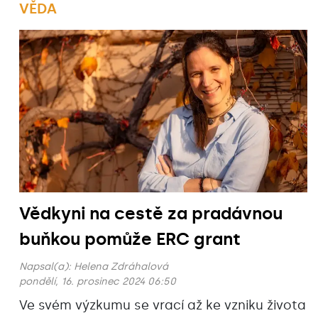
VĚDA
Vědkyni na cestě za pradávnou
buňkou pomůže ERC grant
Napsal(a):
Helena Zdráhalová
pondělí, 16. prosinec 2024 06:50
Ve svém výzkumu se vrací až ke vzniku života