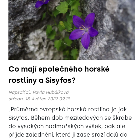
Co mají společného horské
rostliny a Sisyfos?
Napsal(a):
Pavla Hubálková
středa, 18. květen 2022 09:19
„Průměrná evropská horská rostlina je jak
Sisyfos. Během dob meziledových se škrábe
do vysokých nadmořských výšek, pak ale
přijde zalednění, které ji zase srazí dolů do