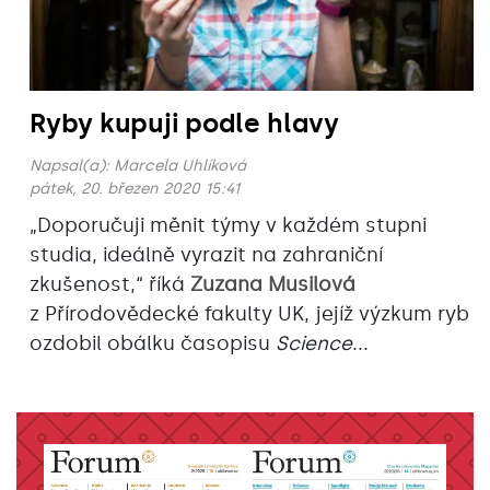
Ryby kupuji podle hlavy
Napsal(a):
Marcela Uhlíková
pátek, 20. březen 2020 15:41
„Doporučuji měnit týmy v každém stupni
studia, ideálně vyrazit na zahraniční
zkušenost,“ říká
Zuzana Musilová
z Přírodovědecké fakulty UK, jejíž výzkum ryb
ozdobil obálku časopisu
Science
...