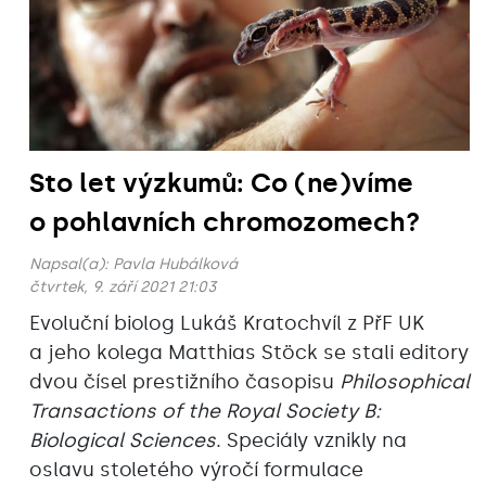
Sto let výzkumů: Co (ne)víme
o pohlavních chromozomech?
Napsal(a):
Pavla Hubálková
čtvrtek, 9. září 2021 21:03
Evoluční biolog Lukáš Kratochvíl z PřF UK
a jeho kolega Matthias Stöck se stali editory
dvou čísel prestižního časopisu
Philosophical
Transactions of the Royal Society B:
Biological Sciences
. Speciály vznikly na
oslavu stoletého výročí formulace