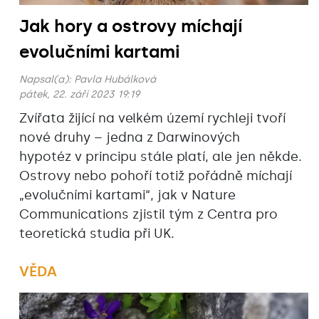
Jak hory a ostrovy míchají
evolučními kartami
Napsal(a):
Pavla Hubálková
pátek, 22. září 2023 19:19
Zvířata žijící na velkém území rychleji tvoří
nové druhy – jedna z Darwinových
hypotéz v principu stále platí, ale jen někde.
Ostrovy nebo pohoří totiž pořádně míchají
„evolučními kartami“, jak v Nature
Communications zjistil tým z Centra pro
teoretická studia při UK.
VĚDA