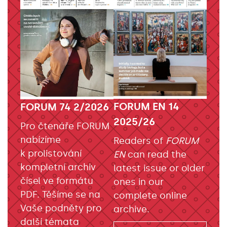
FORUM EN 14
FORUM 74 2/2026
2025/26
Pro čtenáře FORUM
nabízíme
Readers of
FORUM
k prolistování
EN
can read the
kompletní archiv
latest issue or older
čísel ve formátu
ones in our
PDF. Těšíme se na
complete online
Vaše podněty pro
archive.
další témata