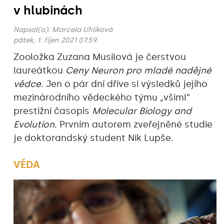
v hlubinách
Napsal(a):
Marcela Uhlíková
pátek, 1. říjen 2021 07:59
Zooložka Zuzana Musilová je čerstvou
laureátkou
Ceny Neuron pro mladé nadějné
vědce.
Jen o pár dní dříve si výsledků jejího
mezinárodního vědeckého týmu „všiml“
prestižní časopis
Molecular Biology and
Evolution
. Prvním autorem zveřejněné studie
je doktorandský student Nik Lupše.
VĚDA