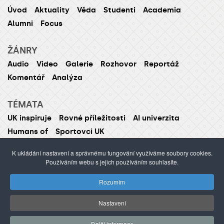
Úvod
Aktuality
Věda
Studenti
Academia
Alumni
Focus
ŽÁNRY
Audio
Video
Galerie
Rozhovor
Reportáž
Komentář
Analýza
TÉMATA
UK inspiruje
Rovné příležitosti
AI univerzita
Humans of
Sportovci UK
K ukládání nastavení a správnému fungování využíváme soubory cookies.
Používáním webu s jejich používáním souhlasíte.
ISSN 1214-5726 (tištěná verze ISSN 1211-1724)
Rozumím
Publikování nebo šíření obsahu je zakázáno bez
předchozího souhlasu.
Nastavení
webdesign Agionet
©2012–
2026
Univerzita Karlova /
Další informace