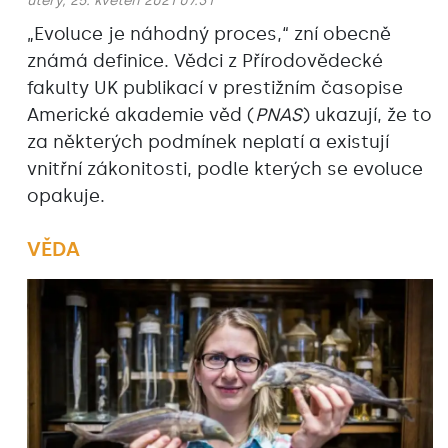
úterý, 25. květen 2021 07:31
„Evoluce je náhodný proces,“‎ zní obecně
známá definice. Vědci z Přírodovědecké
fakulty UK publikací v prestižním časopise
Americké akademie věd (
PNAS
) ukazují, že to
za některých podmínek neplatí a existují
vnitřní zákonitosti, podle kterých se evoluce
opakuje.
VĚDA