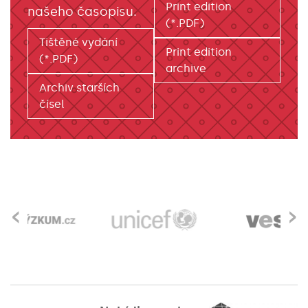
Print edition
našeho časopisu.
(*.PDF)
Tištěné vydání
Print edition
(*.PDF)
archive
Archiv starších
čísel
‹
›