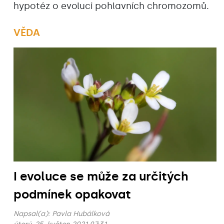
hypotéz o evoluci pohlavních chromozomů.
VĚDA
I evoluce se může za určitých
podmínek opakovat
Napsal(a):
Pavla Hubálková