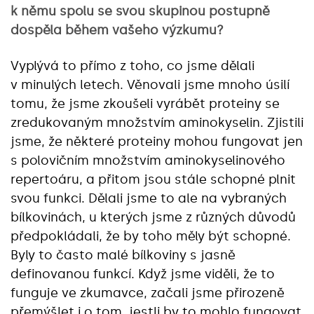
k němu spolu se svou skupinou postupně
dospěla během vašeho výzkumu?
Vyplývá to přímo z toho, co jsme dělali
v minulých letech. Věnovali jsme mnoho úsilí
tomu, že jsme zkoušeli vyrábět proteiny se
zredukovaným množstvím aminokyselin. Zjistili
jsme, že některé proteiny mohou fungovat jen
s polovičním množstvím aminokyselinového
repertoáru, a přitom jsou stále schopné plnit
svou funkci. Dělali jsme to ale na vybraných
bílkovinách, u kterých jsme z různých důvodů
předpokládali, že by toho měly být schopné.
Byly to často malé bílkoviny s jasně
definovanou funkcí. Když jsme viděli, že to
funguje ve zkumavce, začali jsme přirozeně
přemýšlet i o tom, jestli by to mohlo fungovat