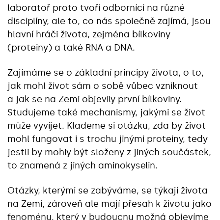
laboratoř proto tvoří odborníci na různé
disciplíny, ale to, co nás společně zajímá, jsou
hlavní hráči života, zejména bílkoviny
(proteiny) a také RNA a DNA.
Zajímáme se o základní principy života, o to,
jak mohl život sám o sobě vůbec vzniknout
a jak se na Zemi objevily první bílkoviny.
Studujeme také mechanismy, jakými se život
může vyvíjet. Klademe si otázku, zda by život
mohl fungovat i s trochu jinými proteiny, tedy
jestli by mohly být složeny z jiných součástek,
to znamená z jiných aminokyselin.
Otázky, kterými se zabýváme, se týkají života
na Zemi, zároveň ale mají přesah k životu jako
fenoménu, který v budoucnu možná objevíme