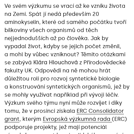
Ve svém výzkumu se vrací až ke vzniku života
na Zemi. Spát jí nedá především 20
aminokyselin, které od samého počátku tvoří
bílkoviny všech organismů od těch
nejjednodušších až po člověka. Jak by
vypadal život, kdyby se jejich počet změnil,
a mohl by vůbec vzniknout? Těmito otázkami
se zabývá
Klára Hlouchová
z Přírodovědecké
fakulty UK. Odpovědi na ně mohou hrát
důležitou roli pro rozvoj syntetické biologie
a konstruování syntetických organismů, jež by
se mohly využívat například při vývoji léčiv.
Výzkum svého týmu nyní může rozvíjet i díky
tomu, že v prosinci získala
ERC Consolidator
grant
, kterým
Evropská výzkumná rada
(ERC)
podporuje projekty, jež mají potenciál