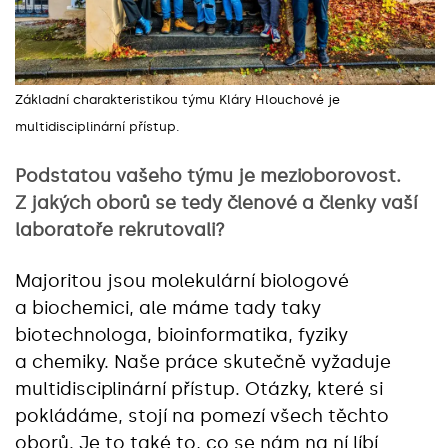
Základní charakteristikou týmu Kláry Hlouchové je
multidisciplinární přístup.
Podstatou vašeho týmu je mezioborovost.
Z jakých oborů se tedy členové a členky vaší
laboratoře rekrutovali?
Majoritou jsou molekulární biologové
a biochemici, ale máme tady taky
biotechnologa, bioinformatika, fyziky
a chemiky. Naše práce skutečně vyžaduje
multidisciplinární přístup. Otázky, které si
pokládáme, stojí na pomezí všech těchto
oborů. Je to také to, co se nám na ní líbí