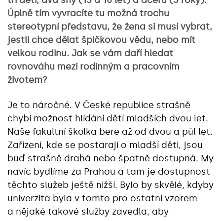
tři děti, dva sny (15 a 10 let) a dceru (3 roky).
Úplně tím vyvracíte tu možná trochu
stereotypní představu, že žena si musí vybrat,
jestli chce dělat špičkovou vědu, nebo mít
velkou rodinu. Jak se vám daří hledat
rovnováhu mezi rodinným a pracovním
životem?
Je to náročné. V České republice strašně
chybí možnost hlídání dětí mladších dvou let.
Naše fakultní školka bere až od dvou a půl let.
Zařízení, kde se postarají o mladší děti, jsou
buď strašně drahá nebo špatně dostupná. My
navíc bydlíme za Prahou a tam je dostupnost
těchto služeb ještě nižší. Bylo by skvělé, kdyby
univerzita byla v tomto pro ostatní vzorem
a nějaké takové služby zavedla, aby