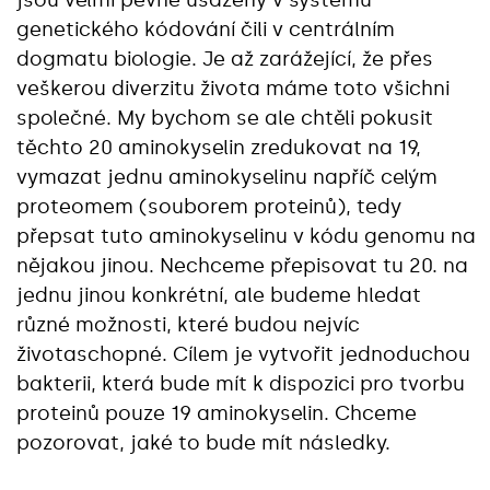
jsou velmi pevně usazeny v systému
genetického kódování čili v centrálním
dogmatu biologie. Je až zarážející, že přes
veškerou diverzitu života máme toto všichni
společné. My bychom se ale chtěli pokusit
těchto 20 aminokyselin zredukovat na 19,
vymazat jednu aminokyselinu napříč celým
proteomem (souborem proteinů), tedy
přepsat tuto aminokyselinu v kódu genomu na
nějakou jinou. Nechceme přepisovat tu 20. na
jednu jinou konkrétní, ale budeme hledat
různé možnosti, které budou nejvíc
životaschopné. Cílem je vytvořit jednoduchou
bakterii, která bude mít k dispozici pro tvorbu
proteinů pouze 19 aminokyselin. Chceme
pozorovat, jaké to bude mít následky.