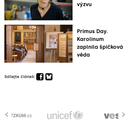
výzvu
Primus Day.
Karolinum
zaplnila špičková
věda
Sdílejte článek:
‹
›