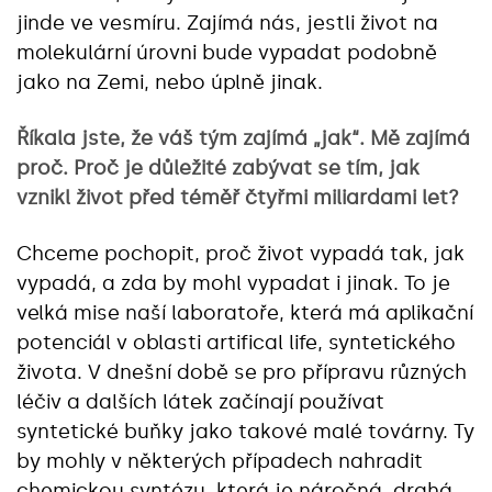
jinde ve vesmíru. Zajímá nás, jestli život na
molekulární úrovni bude vypadat podobně
jako na Zemi, nebo úplně jinak.
Říkala jste, že váš tým zajímá „jak“. Mě zajímá
proč. Proč je důležité zabývat se tím, jak
vznikl život před téměř čtyřmi miliardami let?
Chceme pochopit, proč život vypadá tak, jak
vypadá, a zda by mohl vypadat i jinak. To je
velká mise naší laboratoře, která má aplikační
potenciál v oblasti artifical life, syntetického
života. V dnešní době se pro přípravu různých
léčiv a dalších látek začínají používat
syntetické buňky jako takové malé továrny. Ty
by mohly v některých případech nahradit
chemickou syntézu, která je náročná, drahá