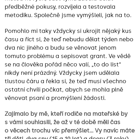
předběžné pokusy, rozvíjela a testovala
metodiku. Společně jsme vymýšleli, jak na to.
Pomohlo mi taky vždycky si ukrojit nějaký kus
času a říct si, že teď nebudu dělat týden nebo
dva nic jiného a budu se věnovat jenom
tomuto problému a sepisovat grant. Ve vědě
se na člověka pořád něco valí, „to do list“
nikdy není prázdný. Vždycky jsem udělala
tlustou čáru a řekla si, že teď musí všechno
ostatní chvíli počkat, abych se mohla plně
věnovat psaní a promýšlení žádosti.
Zajímalo by mě, kteří rodiče na mateřské by
s vámi souhlasili, že až v té době měli čas
o věcech trochu víc přemýšlet… Vy navíc máte