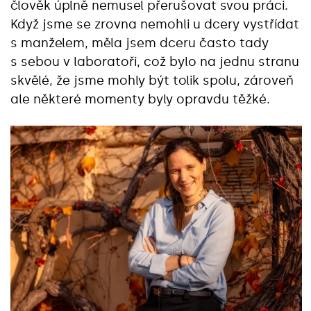
člověk úplně nemusel přerušovat svou práci.
Když jsme se zrovna nemohli u dcery vystřídat
s manželem, měla jsem dceru často tady
s sebou v laboratoři, což bylo na jednu stranu
skvělé, že jsme mohly být tolik spolu, zároveň
ale některé momenty byly opravdu těžké.