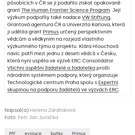
působících v ČR se jí podařilo získat opakovaně
grant
The Human Frontier Science Program
. Její
výzkum podpořily také nadace
VW Stiftung
,
Grantová agentura ČR a Univerzita Karlova, která
ji udělila grant
Primus
určený perspektivním
vědcům a vědkyním na rozjezd vlastního
výzkumného týmu a projektu. Klára Hlouchová
navíc patří mezi jednu z deseti vědců v Česku,
která nyní uspěla ve výzvě ERC Consolidator.
Všichni úspěšní žadatelé a žadatelka
prošli
národním systémem podpory, který organizuje
Technologické centrum Praha spolu s
Expertní
skupinou na podporu žadatelů ve výzvách ERC
.
Napsal(a):
Helena Zdráhalová
Foto:
Petr Jan Juračka
PřF
evoluce
buňky
Primus