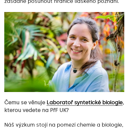
zásadně posunout hranice lidského poznání.
Čemu se věnuje
Laboratoř syntetické biologie
,
kterou vedete na PřF UK?
Náš výzkum stojí na pomezí chemie a biologie,