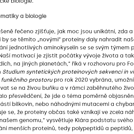
ické biologie.
matiky a biologie
šeně řečeno zjišťuje, jak moc jsou unikátní, zda a
li by se těmito „novými“ proteiny daly nahradit naš
edání jednotlivých aminokyselin se se svým týmem
aší motivací je zjistit počátky vývoje života a ta
dích, na jiných planetách,“ říká v rozhovoru pro 
m
Studium syntetických proteinových sekvencí in v
 funkčního prostoru
pro rok 2020 vybrána, umožní
at se na živou buňku a v rámci zaběhnutého živo
lo přesvědčení, že jde o téma poměrně objasněné:
ástí bílkovin, nebo náhodnými mutacemi a chyba
e se, že proteiny občas také vznikají ve zcela n
našem genomu,“ vysvětluje Klára podstatu svého
í menších proteinů, tedy polypeptidů a peptidů, b