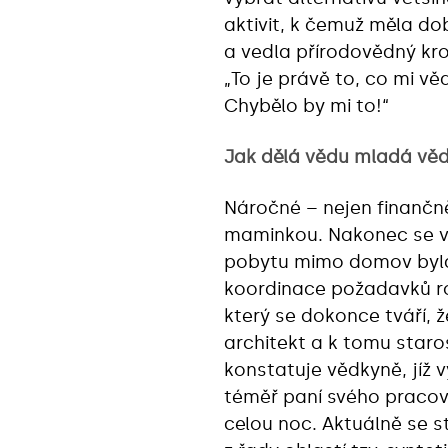
aktivit, k čemuž měla dob
a vedla přírodovědný krou
„To je právě to, co mi v
Chybělo by mi to!“
Jak dělá vědu mladá vě
Náročné – nejen finančně,
maminkou. Nakonec se vž
pobytu mimo domov byla r
koordinace požadavků ro
který se dokonce tváří, 
architekt a k tomu star
konstatuje vědkyně, jíž 
téměř paní svého pracovn
celou noc. Aktuálně se s