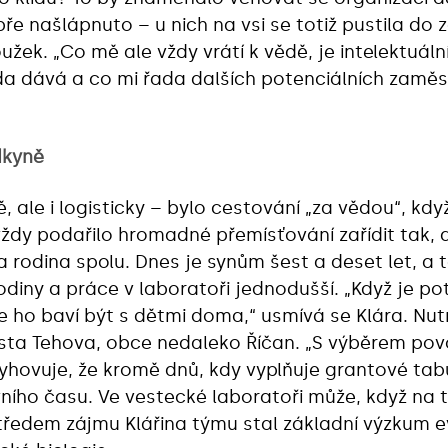
ře našlápnuto – u nich na vsi se totiž pustila do z
žek. „Co mě ale vždy vrátí k vědě, je intelektuáln
ěda dává a co mi řada dalších potenciálních zamě
dkyně
 ale i logisticky – bylo cestování „za vědou“, kdy
dy podařilo hromadné přemísťování zařídit tak, 
odina spolu. Dnes je synům šest a deset let, a ta
diny a práce v laboratoři jednodušší. „Když je p
že ho baví být s dětmi doma,“ usmívá se Klára. Nut
osta Tehova, obce nedaleko Říčan. „S výběrem pov
vyhovuje, že kromě dnů, kdy vyplňuje grantové tabu
ího času. Ve vestecké laboratoři může, když na to
tředem zájmu Klářina týmu stal základní výzkum e