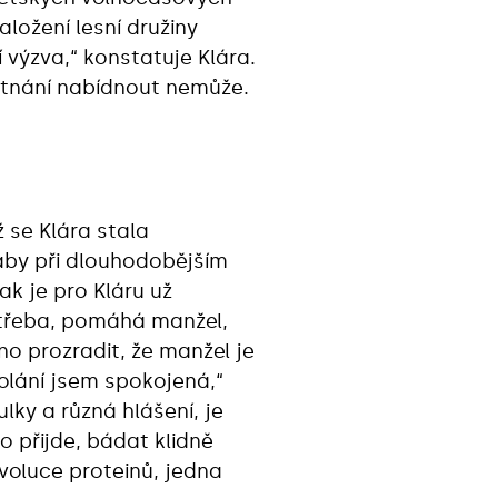
aložení lesní družiny
í výzva,“ konstatuje Klára.
stnání nabídnout nemůže.
ž se Klára stala
aby při dlouhodobějším
k je pro Kláru už
otřeba, pomáhá manžel,
no prozradit, že manžel je
olání jsem spokojená,“
lky a různá hlášení, je
 přijde, bádat klidně
voluce proteinů, jedna