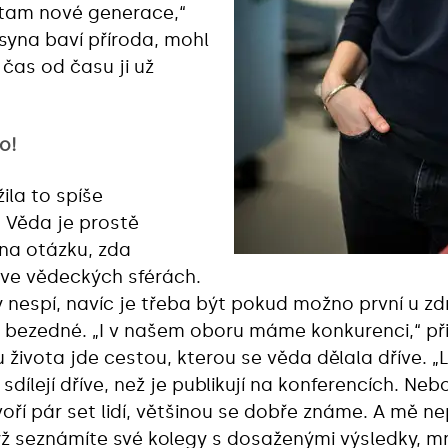
 tam nové generace,“
 syna baví příroda, mohl
čas od času ji už
o!
ila to spíše
 Věda je prostě
 na otázku, zda
 ve vědeckých sférách.
nespí, navíc je třeba být pokud možno první u zdro
 bezedné. „I v našem oboru máme konkurenci,“ při
ku života jde cestou, kterou se věda dělala dříve.
sdílejí dříve, než je publikují na konferencích. Neb
voří pár set lidí, většinou se dobře známe. A mě n
ž seznámíte své kolegy s dosaženými výsledky, mn