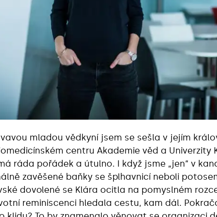
měvavou mladou vědkyní jsem se sešla v jejím králo
iomedicínském centru Akademie věd a Univerzity 
 má ráda pořádek a útulno. I když jsme „jen“ v kanc
nálně zavěšené baňky se šplhavnicí neboli potose
vské dovolené se Klára ocitla na pomyslném rozce
ivotní reminiscenci hledala cestu, kam dál. Pokrač
ího klidu? To by znamenalo věnovat se organizaci