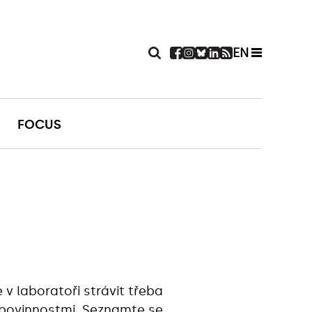
EN
FOCUS
v laboratoři strávit třeba
i povinnostmi. Seznamte se