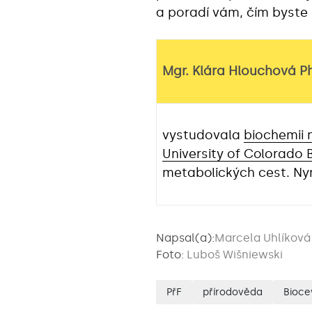
a poradí vám, čím byste 
Mgr. Klára Hlouchová Ph
vystudovala
biochemii 
University of Colorado 
metabolických cest. Ny
Napsal(a):
Marcela Uhlíková
Foto:
Luboš Wišniewski
PřF
přírodověda
Bioce