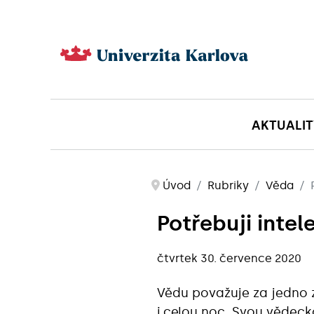
AKTUALIT
Úvod
Rubriky
Věda
Potřebuji intel
čtvrtek 30. července 2020
Vědu považuje za jedno z
i celou noc. Svou vědec