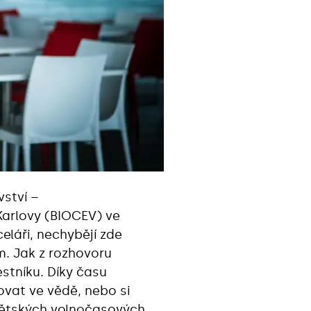
vství –
Karlovy (BIOCEV) ve
eláři, nechybějí zde
m. Jak z rozhovoru
stníku. Díky času
ovat ve vědě, nebo si
 dětských volnočasových