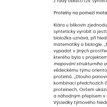
z řady oblastí tzv. syntet
Proteiny na pomezí mate
Klára u bílkovin zjednodu
synteticky vyrobit a jest
bioložka uznává, při hl
matematiky a biologie. „N
vypadat v jiných prostře
kterého byla s projekte
mapování strukturního a
vědeckému týmu orientov
proteinů. „Dlouho panova
kombinací předchozích č
proteinech. Ovšem ukazuj
a náhodným přepisem v 
Výsledky týmového hledán