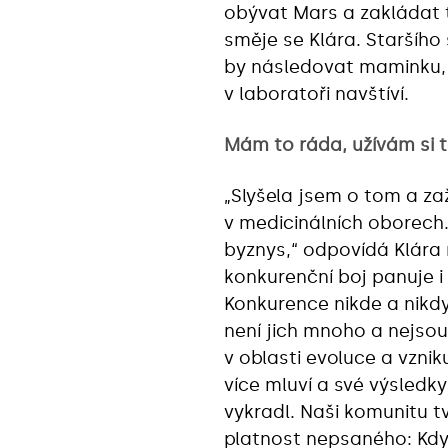
obývat Mars a zakládat
směje se Klára. Staršího
by následovat maminku, 
v laboratoři navštíví.
Mám to ráda, užívám si t
„Slyšela jsem o tom a zaž
v medicinálních oborech.
byznys,“ odpovídá Klára
konkurenční boj panuje i
Konkurence nikde a nikdy 
není jich mnoho a nejsou
v oblasti evoluce a vzni
více mluví a své výsledky 
vykradl. Naši komunitu t
platnost nepsaného: Kdy