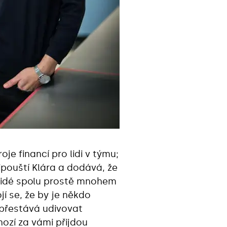
je financí pro lidi v týmu;
pouští Klára a dodává, že
 „Lidé spolu prostě mnohem
ojí se, že by je někdo
epřestává udivovat
ozí za vámi přijdou