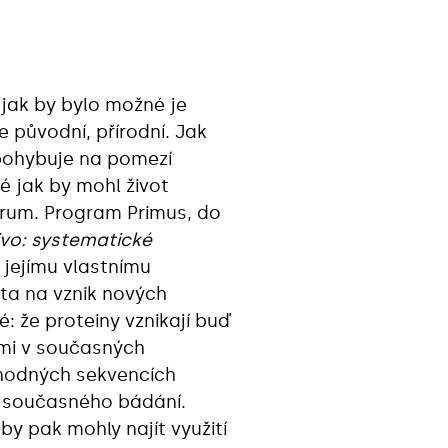
 jak by bylo možné je
e původní, přírodní. Jak
 pohybuje na pomezí
ké jak by mohl život
Forum. Program Primus, do
ivo: systematické
 jejímu vlastnímu
ta na vznik nových
 že proteiny vznikají buď
mi v současných
áhodných sekvencích
 současného bádání.
y pak mohly najít využití