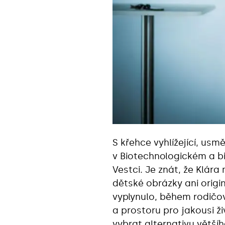
S křehce vyhlížející, us
v Biotechnologickém a b
Vestci. Je znát, že Klára
dětské obrázky ani origi
vyplynulo, během rodičo
a prostoru pro jakousi ž
vybrat alternativu větš