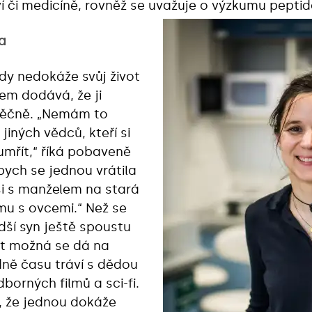
í či medicíně, rovněž se uvažuje o výzkumu peptid
a
ědy nedokáže svůj život
em dodává, že ji
věčně. „Nemám to
iných vědců, kteří si
umřít,“ říká pobaveně
bych se jednou vrátila
i s manželem na stará
rmu s ovcemi.“ Než se
adší syn ještě spoustu
st možná se dá na
dně času tráví s dědou
borných filmů a sci-fi.
, že jednou dokáže