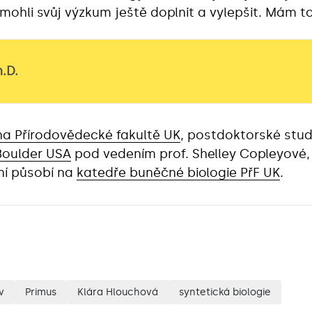
mohli svůj výzkum ještě doplnit a vylepšit. Mám to
.D.
na Přírodovědecké fakultě UK
, postdoktorské stu
Boulder USA
pod vedením prof. Shelley Copleyové,
ní působí na
katedře buněčné biologie PřF UK
.
v
Primus
Klára Hlouchová
syntetická biologie