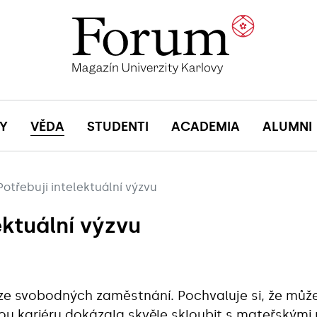
Y
VĚDA
STUDENTI
ACADEMIA
ALUMNI
Potřebuji intelektuální výzvu
ektuální výzvu
e svobodných zaměstnání. Pochvaluje si, že může 
kou kariéru dokázala skvěle skloubit s mateřským