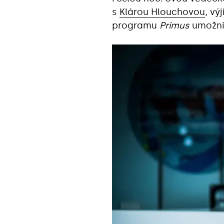
s
Klárou Hlouchovou
, vý
programu
Primus
umožnil