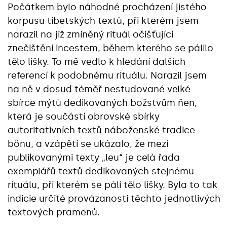
Počátkem bylo náhodné procházení jistého
korpusu tibetských textů, při kterém jsem
narazil na již zmíněný rituál očišťující
znečištění incestem, během kterého se pálilo
tělo lišky. To mě vedlo k hledání dalších
referencí k podobnému rituálu. Narazil jsem
na ně v dosud téměř nestudované velké
sbírce mýtů dedikovaných božstvům ňen,
která je součástí obrovské sbírky
autoritativních textů náboženské tradice
bönu, a vzápětí se ukázalo, že mezi
publikovanými texty „leu“ je celá řada
exemplářů textů dedikovaných stejnému
rituálu, při kterém se pálí tělo lišky. Byla to tak
indicie určité provázanosti těchto jednotlivých
textových pramenů.