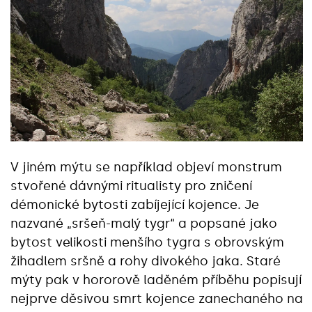
V jiném mýtu se například objeví monstrum
stvořené dávnými ritualisty pro zničení
démonické bytosti zabíjející kojence. Je
nazvané „sršeň-malý tygr“ a popsané jako
bytost velikosti menšího tygra s obrovským
žihadlem sršně a rohy divokého jaka. Staré
mýty pak v hororově laděném příběhu popisují
nejprve děsivou smrt kojence zanechaného na