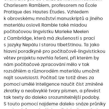
Charlesem Ramblem, profesorem na École
Pratique des Hautes Études. Vzhledem
k obrovskému množství manuskriptů a jiného
materiálu oslovil Ramble také mladou
počítačovou lingvistku Marieke Meelen
z Cambridge, která má zkušenosti s prací
s jazyky Nepálu i starou tibetštinou. Ta jako
hlavní poradkyně pro počítačově-lingvistickou
větev projektu navrhla řešení, při kterém by
nám počítačové zpracování mělo v tak
rozsáhlém a různorodém materiálu umožnit
najít souvislosti. Počítač lze totiž dnes za
pomoci umělé inteligence naučit číst zmíněné
zkratky a neobvyklé tvary písmen, a převést
tak texty do daleko srozumitelnější podoby.
S touto pomocí najdeme daleko snáze průniky