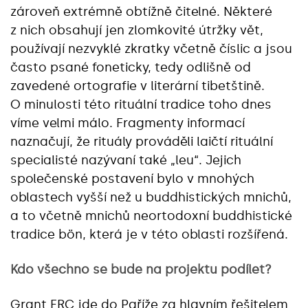
zároveň extrémně obtížně čitelné. Některé
z nich obsahují jen zlomkovité útržky vět,
používají nezvyklé zkratky včetně číslic a jsou
často psané foneticky, tedy odlišně od
zavedené ortografie v literární tibetštině.
O minulosti této rituální tradice toho dnes
víme velmi málo. Fragmenty informací
naznačují, že rituály prováděli laičtí rituální
specialisté nazývaní také „leu“. Jejich
společenské postavení bylo v mnohých
oblastech vyšší než u buddhistických mnichů,
a to včetně mnichů neortodoxní buddhistické
tradice bön, která je v této oblasti rozšířená.
Kdo všechno se bude na projektu podílet?
Grant ERC jde do Paříže za hlavním řešitelem