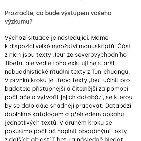
Prozraďte, co bude výstupem vašeho
výzkumu?
Výchozí situace je následující. Máme
k dispozici velké množství manuskriptů. Část
z nich jsou texty „leu“ ze severovýchodního
Tibetu, ale vedle toho existují nejstarší
nebuddhistické rituální texty z Tun-chuangu.
V prvním kroku je třeba texty „leu“ učinit pro
badatele přístupnější a čitelnější za pomoci
počítače a vytvořit jejich databázi, se kterou
by se dalo dále snadněji pracovat. Databázi
doplníme katalogem a přehledem obsahu
jednotlivých textů. V druhém kroku se
pokusíme počítač naplnit obdobnými texty
z dalších oblastí Tibetu a následně hledat