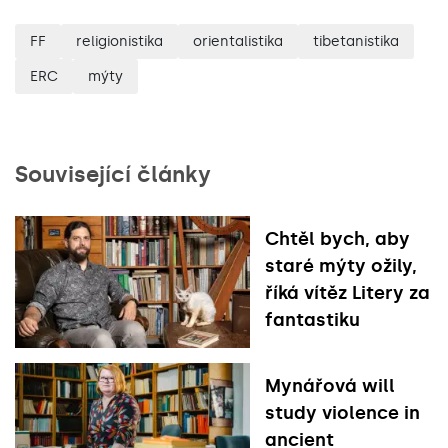
FF
religionistika
orientalistika
tibetanistika
ERC
mýty
Související články
Chtěl bych, aby
staré mýty ožily,
říká vítěz Litery za
fantastiku
Mynářová will
study violence in
ancient