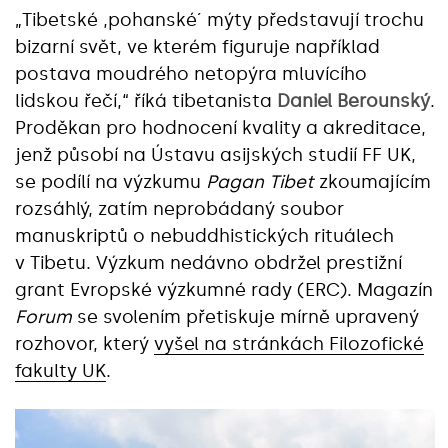
„Tibetské ,pohanské´ mýty představují trochu
bizarní svět, ve kterém figuruje například
postava moudrého netopýra mluvícího
lidskou řečí,“ říká tibetanista
Daniel Berounský
.
Proděkan pro hodnocení kvality a akreditace,
jenž působí na Ústavu asijských studií FF UK,
se podílí na výzkumu
Pagan Tibet
zkoumajícím
rozsáhlý, zatím neprobádaný soubor
manuskriptů o nebuddhistických rituálech
v Tibetu. Výzkum nedávno obdržel prestižní
grant Evropské výzkumné rady (ERC). Magazín
Forum
se svolením přetiskuje mírně upravený
rozhovor, který
vyšel na stránkách Filozofické
fakulty UK
.