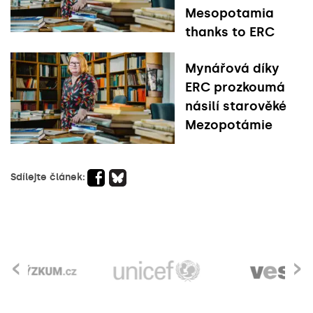
Mesopotamia
thanks to ERC
Mynářová díky
ERC prozkoumá
násilí starověké
Mezopotámie
Sdílejte článek:
‹
›