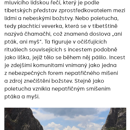
mluvícího lidskou řečí, který je podle
tibetských představ zprostředkovatelem mezi
lidmi a nebeskými božstvy. Nebo poletucha,
tedy plachtící veverka, která se v tibetštině
nazývá čhamačhi, což znamená doslova „ani
pták, ani myš“. Ta figuruje v očišťujících
rituálech souvisejících s incestem podobně
jako liška, jejíž tělo se během něj pálilo. Incest
je zdejšími komunitami vnímaný jako jedna
z nebezpečných forem nepatřičného míšení
a zdroj znečištění božstev. Stejně jako
poletucha vznikla nepatřičným smíšením
ptáka a myši.