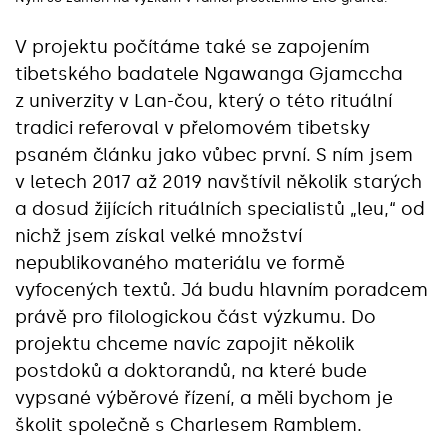
V projektu počítáme také se zapojením
tibetského badatele Ngawanga Gjamccha
z univerzity v Lan-čou, který o této rituální
tradici referoval v přelomovém tibetsky
psaném článku jako vůbec první. S ním jsem
v letech 2017 až 2019 navštívil několik starých
a dosud žijících rituálních specialistů „leu,“ od
nichž jsem získal velké množství
nepublikovaného materiálu ve formě
vyfocených textů. Já budu hlavním poradcem
právě pro filologickou část výzkumu. Do
projektu chceme navíc zapojit několik
postdoků a doktorandů, na které bude
vypsané výběrové řízení, a měli bychom je
školit společně s Charlesem Ramblem.