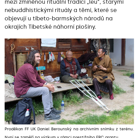
mezi zmíněnou rituální tradicí „leu“, starými
nebuddhistickými rituály a těmi, které se
objevují u tibeto-barmských národů na
okrajích Tibetské náhorní plošiny.
Proděkan FF UK Daniel Berounský na archivním snímku z terénu.
Nyní se zaměří na výzkum v rámci prestižního ERC grantu.