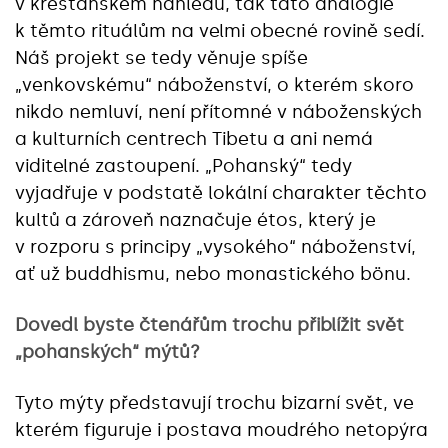
v křesťanském náhledu, tak tato analogie
k těmto rituálům na velmi obecné rovině sedí.
Náš projekt se tedy věnuje spíše
„venkovskému“ náboženství, o kterém skoro
nikdo nemluví, není přítomné v náboženských
a kulturních centrech Tibetu a ani nemá
viditelné zastoupení. „Pohanský“ tedy
vyjadřuje v podstatě lokální charakter těchto
kultů a zároveň naznačuje étos, který je
v rozporu s principy „vysokého“ náboženství,
ať už buddhismu, nebo monastického bönu.
Dovedl byste čtenářům trochu přiblížit svět
„pohanských“ mýtů?
Tyto mýty představují trochu bizarní svět, ve
kterém figuruje i postava moudrého netopýra