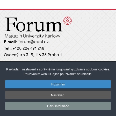
forum@cuni.cz
E-mail:
Tel.:
+420 224 491 248
Ovocný trh 3–5, 116 36 Praha 1
Kontakty / Redakce
K ukládání nastavení a správnému fungování využíváme soubory cookies.
Používáním webu s jejich používáním souhlasíte.
Pokyny pro autory
Rozumím
Nastavení
RUBRIKY
Úvod
Aktuality
Věda
Studenti
Academia
Další informace
Alumni
Focus