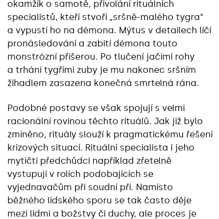
okamžik o samotě, přivolání rituálních
specialistů, kteří stvoří „sršně-malého tygra“
a vypustí ho na démona. Mýtus v detailech líčí
pronásledování a zabití démona touto
monstrózní příšerou. Po tlučení jačími rohy
a trhání tygřími zuby je mu nakonec sršním
žihadlem zasazena konečná smrtelná rána.
Podobné postavy se však spojují s velmi
racionální rovinou těchto rituálů. Jak již bylo
zmíněno, rituály slouží k pragmatickému řešení
krizových situací. Rituální specialista i jeho
mytičtí předchůdci například zřetelně
vystupují v rolích podobajících se
vyjednavačům při soudní při. Namísto
běžného lidského sporu se tak často děje
mezi lidmi a božstvy či duchy, ale proces je