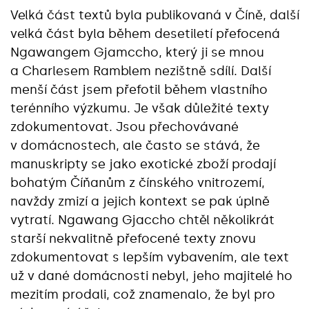
Velká část textů byla publikovaná v Číně, další
velká část byla během desetiletí přefocená
Ngawangem Gjamccho, který ji se mnou
a Charlesem Ramblem nezištně sdílí. Další
menší část jsem přefotil během vlastního
terénního výzkumu. Je však důležité texty
zdokumentovat. Jsou přechovávané
v domácnostech, ale často se stává, že
manuskripty se jako exotické zboží prodají
bohatým Číňanům z čínského vnitrozemí,
navždy zmizí a jejich kontext se pak úplně
vytratí. Ngawang Gjaccho chtěl několikrát
starší nekvalitně přefocené texty znovu
zdokumentovat s lepším vybavením, ale text
už v dané domácnosti nebyl, jeho majitelé ho
mezitím prodali, což znamenalo, že byl pro