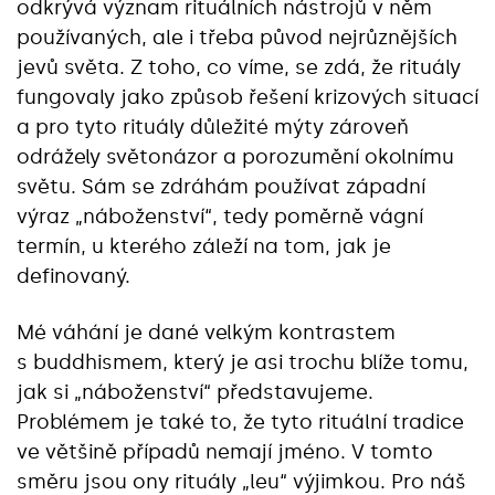
odkrývá význam rituálních nástrojů v něm
používaných, ale i třeba původ nejrůznějších
jevů světa. Z toho, co víme, se zdá, že rituály
fungovaly jako způsob řešení krizových situací
a pro tyto rituály důležité mýty zároveň
odrážely světonázor a porozumění okolnímu
světu. Sám se zdráhám používat západní
výraz „náboženství“, tedy poměrně vágní
termín, u kterého záleží na tom, jak je
definovaný.
Mé váhání je dané velkým kontrastem
s buddhismem, který je asi trochu blíže tomu,
jak si „náboženství“ představujeme.
Problémem je také to, že tyto rituální tradice
ve většině případů nemají jméno. V tomto
směru jsou ony rituály „leu“ výjimkou. Pro náš