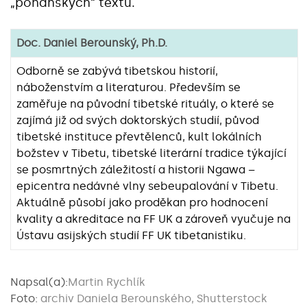
„pohanských“ textů.
Doc. Daniel Berounský, Ph.D.
Odborně se zabývá tibetskou historií,
náboženstvím a literaturou. Především se
zaměřuje na původní tibetské rituály, o které se
zajímá již od svých doktorských studií, původ
tibetské instituce převtělenců, kult lokálních
božstev v Tibetu, tibetské literární tradice týkající
se posmrtných záležitostí a historii Ngawa –
epicentra nedávné vlny sebeupalování v Tibetu.
Aktuálně působí jako proděkan pro hodnocení
kvality a akreditace na FF UK a zároveň vyučuje na
Ústavu asijských studií FF UK tibetanistiku.
Napsal(a):
Martin Rychlík
Foto:
archiv Daniela Berounského, Shutterstock