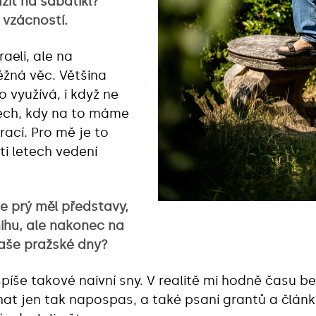
azit na sabatikl?
 vzácností.
raeli, ale na
ěžná věc. Většina
 využívá, i když ne
ech, kdy na to máme
irací. Pro mě je to
ti letech vedení
ste prý měl představy,
nihu, ale nakonec na
vaše pražské dny?
íše takové naivní sny. V realitě mi hodně času ber
at jen tak napospas, a také psaní grantů a člán