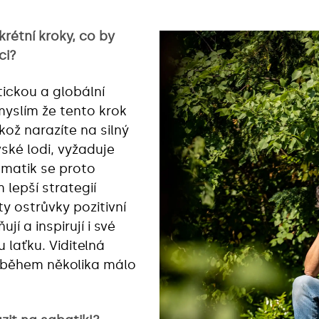
rétní kroky, co by
ci?
tickou a globální
yslím že tento krok
ikož narazíte na silný
ské lodi, vyžaduje
gmatik se proto
lepší strategií
y ostrůvky pozitivní
jí a inspirují i své
 laťku. Viditelná
během několika málo