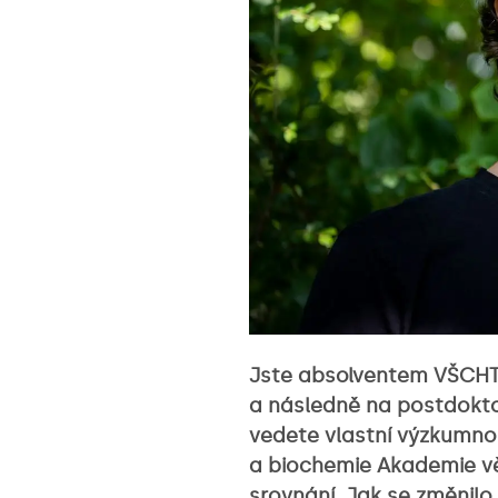
Jste absolventem VŠCHT v
a následně na postdokto
vedete vlastní výzkumno
a biochemie Akademie vě
srovnání. Jak se změnil