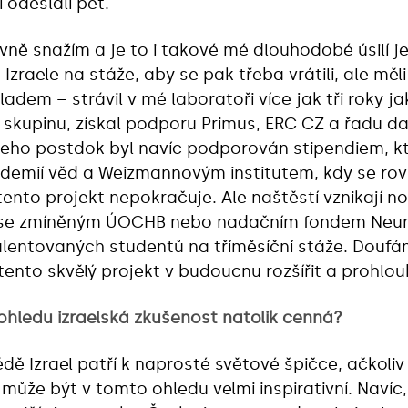
 odeslali pět.
zivně snažím a je to i takové mé dlouhodobé úsilí 
zraele na stáže, aby se pak třeba vrátili, ale měl
adem – strávil v mé laboratoři více jak tři roky j
 skupinu, získal podporu Primus, ERC CZ a řadu d
 Jeho postdok byl navíc podporován stipendiem, k
emií věd a Weizmannovým institutem, kdy se rovn
 tento projekt nepokračuje. Ale naštěstí vznikají 
d se zmíněným ÚOCHB nebo nadačním fondem Neur
talentovaných studentů na tříměsíční stáže. Douf
ento skvělý projekt v budoucnu rozšířit a prohloub
ohledu izraelská zkušenost natolik cenná?
ědě Izrael patří k naprosté světové špičce, ačkoli
 může být v tomto ohledu velmi inspirativní. Navíc