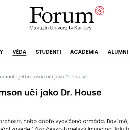
Y
VĚDA
STUDENTI
ACADEMIA
ALUMNI
Imunolog Abramson učí jako Dr. House
son učí jako Dr. House
 orchestr, nebo dobře vycvičená armáda. Baví mě,
znání zavede,“ říká česko-izraelský imunolog
Jakub