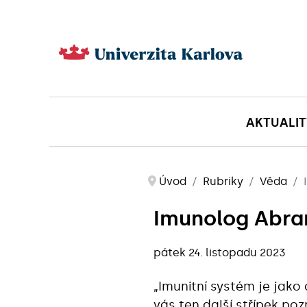
AKTUALIT
Úvod
Rubriky
Věda
Imunolog Abram
pátek 24. listopadu 2023
„Imunitní systém je jako
vás ten další střípek po