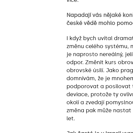
Napadají vás nějaké konk
české vědě mohlo pomo
I když bych uvítal drama
změnu celého systému, m
je naprosto nereálný, jel
odpor. Změnit kurs obrov
obrovské úsilí. Jako pra
domnívám, že je mnohem 
podporovat a posilovat t
deviace, protože ty ovlivňu
okolí a zvedají pomyslnou
změna pak může nastat 
let.