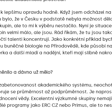
 k lepšímu opravdu hodně. Když jsem odcházel na 
ů bylo, že v Česku v podstatě nebyla možnost děl
kupin, ale to mi k výběru nestačilo. Nyní je situac
in velmi málo, ale jsou. Rád říkám, že tu jsou tak
ečtí talenti koncentrují. Jako konkrétní příklad b
ru buněčné biologie na Přírodovědě, kde působí n
ka a další mladí a nadějní, kteří mají slibně nak
ěnilo a dávno už mělo?
zabetonovanost akademického systému, neochota
poruje se průměrnost až podprůměrnost. Je napro
dnocení vědy. Excelentní výzkumné skupiny nemaj
 skvělé programy jako ERC CZ nebo Primus, ale to ne