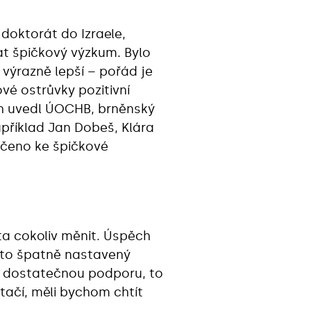
doktorát do Izraele,
at špičkový výzkum. Bylo
e výrazně lepší – pořád je
ové ostrůvky pozitivní
ych uvedl ÚOCHB, brněnský
apříklad Jan Dobeš, Klára
ročeno ke špičkové
 cokoliv měnit. Úspěch
sto špatně nastavený
í dostatečnou podporu, to
stačí, měli bychom chtít