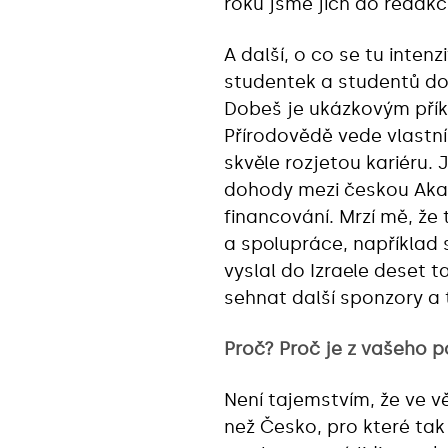
roku jsme jich do redakcí
A další, o co se tu inten
studentek a studentů do I
Dobeš je ukázkovým příkl
Přírodovědě vede vlastní
skvěle rozjetou kariéru.
dohody mezi českou Akad
financování. Mrzí mě, že
a spolupráce, napříkla
vyslal do Izraele deset 
sehnat další sponzory a t
Proč? Proč je z vašeho p
Není tajemstvím, že ve v
než Česko, pro které tak