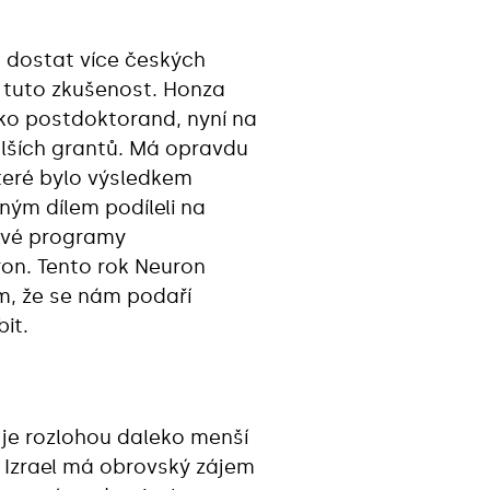
je dostat více českých
i tuto zkušenost. Honza
ako postdoktorand, nyní na
alších grantů. Má opravdu
teré bylo výsledkem
ým dílem podíleli na
nové programy
on. Tento rok Neuron
ám, že se nám podaří
it.
v je rozlohou daleko menší
, Izrael má obrovský zájem