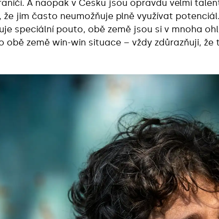
hraničí. A naopak v Česku jsou opravdu velmi talen
 že jim často neumožňuje plně využívat potenciál.
je speciální pouto, obě země jsou si v mnoha ohl
o obě země win-win situace – vždy zdůrazňuji, že