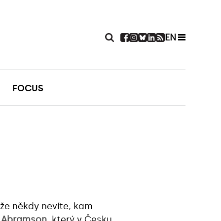
EN
FOCUS
 že někdy nevíte, kam
 Abramson
, který v Česku