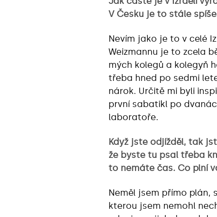
Jak časté je v Izraeli vyr
V Česku je to stále spíše
Nevím jako je to v celé Iz
Weizmannu je to zcela b
mých kolegů a kolegyň ho
třeba hned po sedmi let
nárok. Určitě mi byli insp
první sabatikl po dvanác
laboratoře.
Když jste odjížděl, tak j
že byste tu psal třeba k
to nemáte čas. Co plní 
Neměl jsem přímo plán, sp
kterou jsem nemohl nech