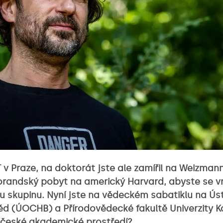
 Praze, na doktorát jste ale zamířil na Weizmannův
randský pobyt na americký Harvard, abyste se vr
u skupinu. Nyní jste na vědeckém sabatiklu na Ú
d (ÚOCHB) a Přírodovědecké fakultě Univerzity Ka
o české akademické prostředí?