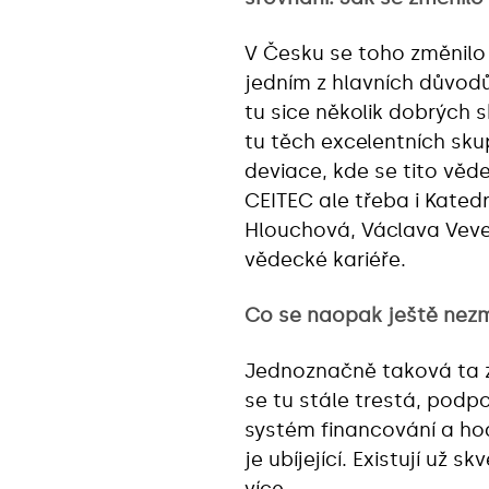
V Česku se toho změnilo
jedním z hlavních důvod
tu sice několik dobrých s
tu těch excelentních skup
deviace, kde se tito věd
CEITEC ale třeba i Kated
Hlouchová, Václava Vever
vědecké kariéře.
Co se naopak ještě nezm
Jednoznačně taková ta 
se tu stále trestá, pod
systém financování a ho
je ubíjející. Existují už
více.