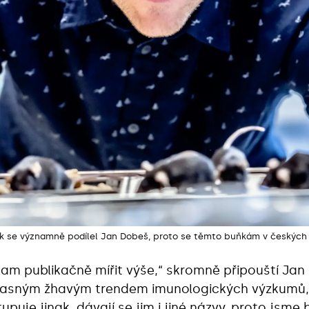
k se významně podílel Jan Dobeš, proto se těmto buňkám v českých 
am publikačně mířit výše,“ skromně připouští Jan
učasným žhavým trendem imunologických výzkumů,
upuje jinak, dávají se jim i jiné názvy, proto jsme