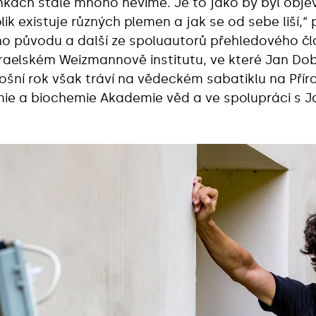
ňkách stále mnoho nevíme. Je to jako by byl obje
ik existuje různých plemen a jak se od sebe liší,“
ho původu a další ze spoluautorů přehledového čl
raelském Weizmannově institutu, ve které Jan D
ošní rok však tráví na vědeckém sabatiklu na Pří
ie a biochemie Akademie věd a ve spolupráci s 