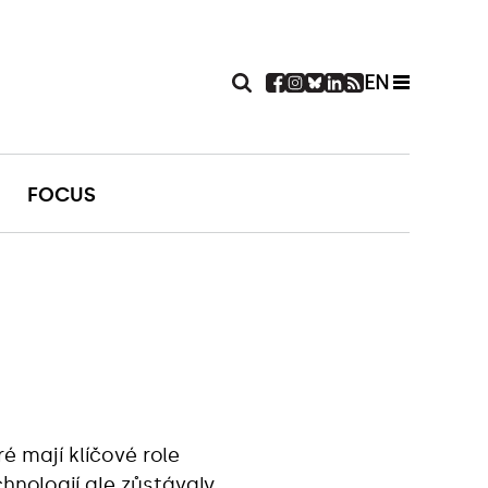
EN
FOCUS
é mají klíčové role
hnologií ale zůstávaly