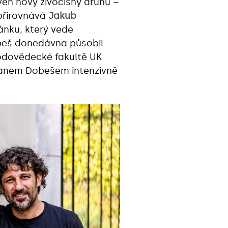
ven nový živočišný druhu –
 přirovnává
Jakub
ánku, který vede
obeš donedávna působil
rodovědecké fakultě UK
Janem Dobešem intenzivně