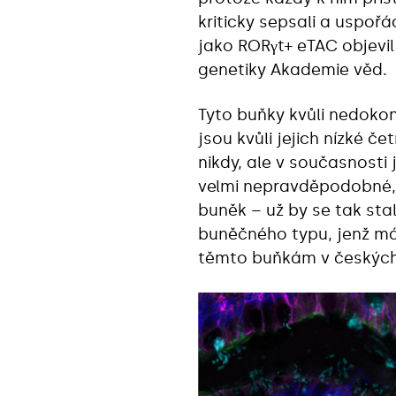
kriticky sepsali a uspoř
jako RORγt+ eTAC objevi
genetiky Akademie věd.
Tyto buňky kvůli nedokon
jsou kvůli jejich nízké č
nikdy, ale v současnosti 
velmi nepravděpodobné, 
buněk – už by se tak sta
buněčného typu, jenž má 
těmto buňkám v českých