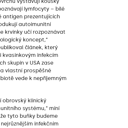
ovrchu vystavují kousky
oznávají lymfocyty – bílé
ě antigen prezentujících
rodukují autoimunitní
íle krvinky učí rozpoznávat
ologický koncept,“
blikoval článek, který
ti kvasinkovým infekcím
ých skupin v USA zase
na vlastní prospěšné
obiotě vede k nepříjemným
 obrovský klinický
unitního systému,“ míní
, že tyto buňky budeme
 nejrůznějším infekčním