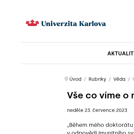
AKTUALIT
Úvod
Rubriky
Věda
Vše co víme o 
neděle 23. července 2023
„Během mého doktorátu js
v odpovědi imunitního sy