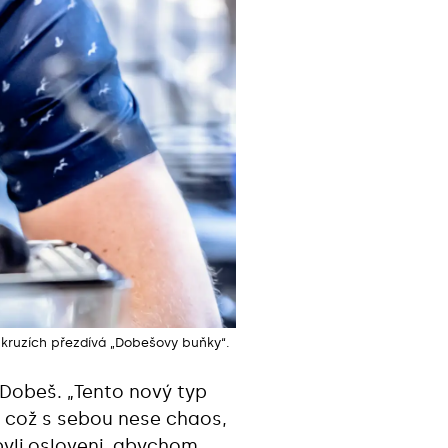
kruzích přezdívá „Dobešovy buňky“.
 Dobeš. „Tento nový typ
 což s sebou nese chaos,
 byli osloveni, abychom