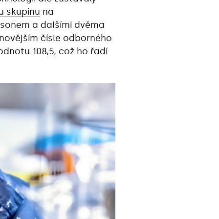
 skupinu
na
amsonem a dalšími dvěma
ejnovějším čísle odborného
odnotu 108,5, což ho řadí