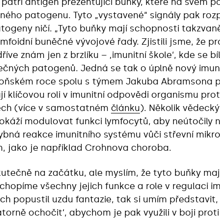
patří antigen prezentující buňky, které na svém p
iného patogenu. Tyto „vystavené“ signály pak rozp
atogeny ničí. „Tyto buňky mají schopnosti takzvan
ymfoidní buněčné vývojové řady. Zjistili jsme, že p
dříve znám jen z brzlíku – ‚imunitní škole‘, kde se b
ečných patogenů. Jedná se tak o úplně nový imun
 loňském roce spolu s týmem Jakuba Abramsona pu
jí klíčovou roli v imunitní odpovědi organismu pro
evech (více v samostatném
článku
). Několik vědeck
dokáží modulovat funkci lymfocytů, aby neútočily 
ybná reakce imunitního systému vůči střevní mikr
 jako je například Crohnova choroba.
utečně na začátku, ale myslím, že tyto buňky mají
chopíme všechny jejich funkce a role v regulaci im
h popustil uzdu fantazie, tak si umím představit
orně ochočit‘, abychom je pak využili v boji proti