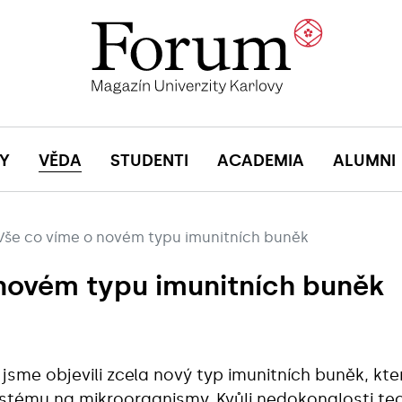
Y
VĚDA
STUDENTI
ACADEMIA
ALUMNI
Vše co víme o novém typu imunitních buněk
novém typu imunitních buněk
me objevili zcela nový typ imunitních buněk, kter
stému na mikroorganismy. Kvůli nedokonalosti tec