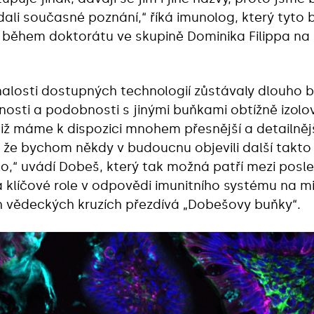
ádali současné poznání,“ říká imunolog, který tyt
l během doktorátu ve skupině Dominika Filippa na
alosti dostupných technologií zůstávaly dlouho b
etnosti a podobnosti s jinými buňkami obtížně izolov
již máme k dispozici mnohem přesnější a detailnějš
že bychom někdy v budoucnu objevili další takto
lo,“ uvádí Dobeš, který tak možná patří mezi posl
klíčové role v odpovědi imunitního systému na mi
 vědeckých kruzích přezdívá „Dobešovy buňky“.