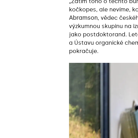
„Zatím toho o těchto bu
kočkopes, ale nevíme, kol
Abramson
, vědec české
výzkumnou skupinu na iz
jako postdoktorand. Let
a Ústavu organické chem
pokračuje.