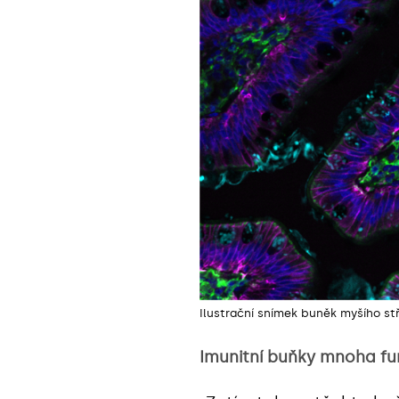
Ilustrační snímek buněk myšího st
Imunitní buňky mnoha fu