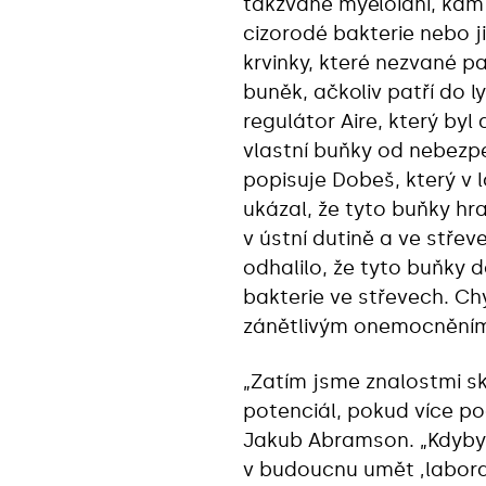
takzvané myeloidní, kam 
cizorodé bakterie nebo j
krvinky, které nezvané p
buněk, ačkoliv patří do l
regulátor Aire, který byl 
vlastní buňky od nebezp
popisuje Dobeš, který v
ukázal, že tyto buňky hra
v ústní dutině a ve stř
odhalilo, že tyto buňky 
bakterie ve střevech. Ch
zánětlivým onemocněním,
„Zatím jsme znalostmi sk
potenciál, pokud více po
Jakub Abramson. „Kdybyc
v budoucnu umět ‚laborat