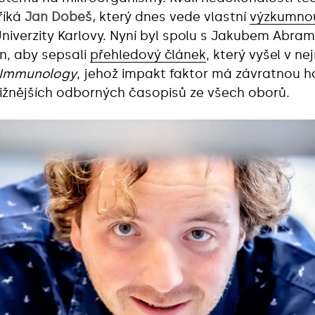
říká
Jan Dobeš,
který dnes vede vlastní
výzkumnou
Univerzity Karlovy. Nyní byl spolu s Jakubem Abr
n, aby sepsali
přehledový článek
, který vyšel v n
 Immunology
, jehož impakt faktor má závratnou h
tižnějších odborných časopisů ze všech oborů.