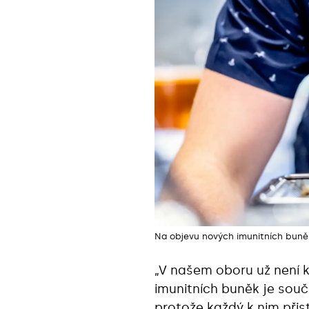
Na objevu nových imunitních buně
„V našem oboru už není k
imunitních buněk je so
protože každý k nim přist