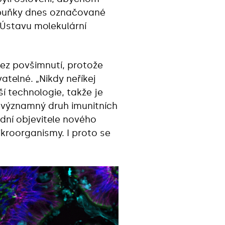
o buňky dnes označované
 Ústavu molekulární
ez povšimnutí, protože
atelné. „Nikdy neříkej
í technologie, takže je
 významný druh imunitních
ední objevitele nového
kroorganismy. I proto se