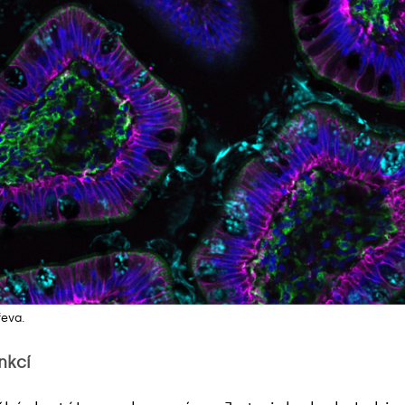
řeva.
nkcí