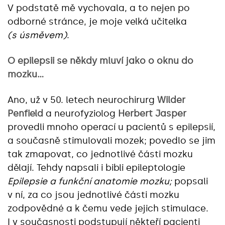
V podstatě mě vychovala, a to nejen po
odborné stránce, je moje velká učitelka
(s úsměvem)
.
O epilepsii se někdy mluví jako o oknu do
mozku…
Ano, už v 50. letech neurochirurg
Wilder
Penfield
a neurofyziolog
Herbert Jasper
provedli mnoho operací u pacientů s epilepsií,
a současně stimulovali mozek; povedlo se jim
tak zmapovat, co jednotlivé části mozku
dělají. Tehdy napsali i bibli epileptologie
Epilepsie a funkční anatomie mozku;
popsali
v ní, za co jsou jednotlivé části mozku
zodpovědné a k čemu vede jejich stimulace.
I v současnosti podstupují někteří pacienti