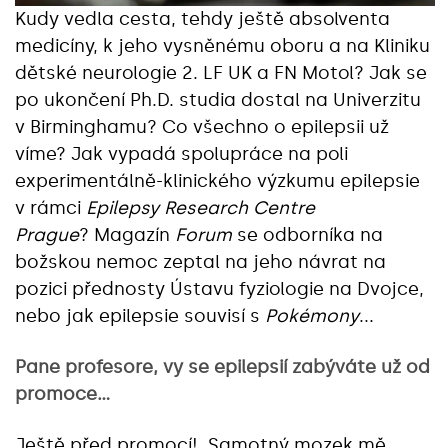
Kudy vedla cesta, tehdy ještě absolventa
medicíny, k jeho vysněnému oboru a na Kliniku
dětské neurologie 2. LF UK a FN Motol? Jak se
po ukončení Ph.D. studia dostal na Univerzitu
v Birminghamu? Co všechno o epilepsii už
víme? Jak vypadá spolupráce na poli
experimentálně-klinického výzkumu epilepsie
v rámci
Epilepsy Research Centre
Prague
?
Magazín
Forum
se odborníka na
božskou nemoc zeptal na jeho návrat na
pozici přednosty Ústavu fyziologie na Dvojce,
nebo jak epilepsie souvisí s
Pokémony
...
Pane profesore, vy se epilepsií zabýváte už od
promoce…
Ještě před promocí! Samotný mozek mě