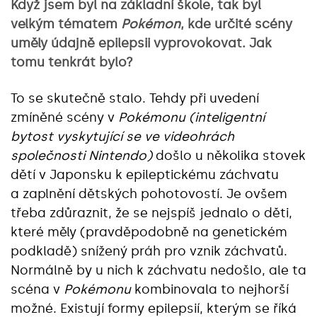
Když jsem byl na základní škole, tak byl
velkým tématem
Pokémon
, kde určité scény
uměly údajně epilepsii vyprovokovat. Jak
tomu tenkrát bylo?
To se skutečně stalo. Tehdy při uvedení
zmíněné scény v
Pokémonu
(inteligentní
bytost vyskytující se ve videohrách
společnosti Nintendo)
došlo u několika stovek
dětí v Japonsku k epileptickému záchvatu
a zaplnění dětských pohotovostí. Je ovšem
třeba zdůraznit, že se nejspíš jednalo o děti,
které měly (pravděpodobně na genetickém
podkladě) snížený práh pro vznik záchvatů.
Normálně by u nich k záchvatu nedošlo, ale ta
scéna v
Pokémonu
kombinovala to nejhorší
možné. Existují formy epilepsií, kterým se říká