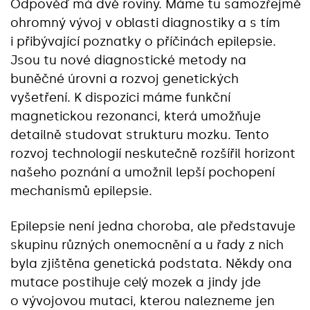
Odpověď má dvě roviny. Máme tu samozřejmě
ohromný vývoj v oblasti diagnostiky a s tím
i přibývající poznatky o příčinách epilepsie.
Jsou tu nové diagnostické metody na
buněčné úrovni a rozvoj genetických
vyšetření. K dispozici máme funkční
magnetickou rezonanci, která umožňuje
detailně studovat strukturu mozku. Tento
rozvoj technologií neskutečně rozšířil horizont
našeho poznání a umožnil lepší pochopení
mechanismů epilepsie.
Epilepsie není jedna choroba, ale představuje
skupinu různých onemocnění a u řady z nich
byla zjištěna genetická podstata. Někdy ona
mutace postihuje celý mozek a jindy jde
o vývojovou mutaci, kterou nalezneme jen