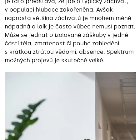
je tato představa, že jde o typický záchvat,
v populaci hluboce zakořeněna. Avšak
naprostá většina záchvatů je mnohem méně
nápadná a laik je často vůbec nemusí poznat.
Může se jednat o izolované záškuby v jedné
části těla, zmatenost či pouhé zahledění
s krátkou ztrátou vědomí, absence. Spektrum
možných projevů je skutečně velké.