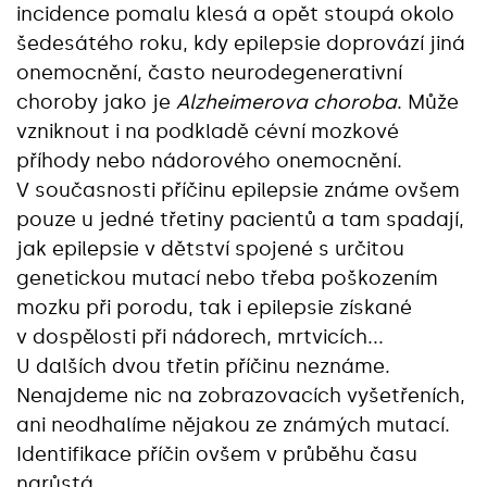
incidence pomalu klesá a opět stoupá okolo
šedesátého roku, kdy epilepsie doprovází jiná
onemocnění, často neurodegenerativní
choroby jako je
Alzheimerova choroba
. Může
vzniknout i na podkladě cévní mozkové
příhody nebo nádorového onemocnění.
V současnosti příčinu epilepsie známe ovšem
pouze u jedné třetiny pacientů a tam spadají,
jak epilepsie v dětství spojené s určitou
genetickou mutací nebo třeba poškozením
mozku při porodu, tak i epilepsie získané
v dospělosti při nádorech, mrtvicích...
U dalších dvou třetin příčinu neznáme.
Nenajdeme nic na zobrazovacích vyšetřeních,
ani neodhalíme nějakou ze známých mutací.
Identifikace příčin ovšem v průběhu času
narůstá.