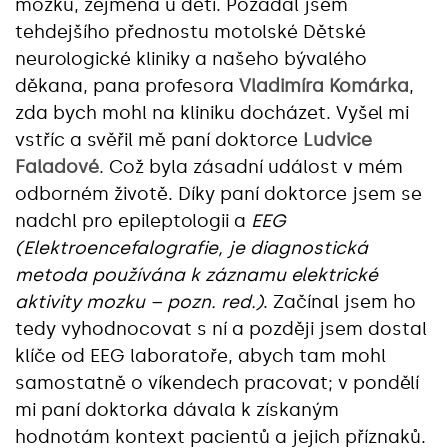
mozku, zejména u dětí. Požádal jsem
tehdejšího přednostu motolské Dětské
neurologické kliniky a našeho bývalého
děkana, pana profesora
Vladimíra Komárka
,
zda bych mohl na kliniku docházet. Vyšel mi
vstříc a svěřil mě paní doktorce
Ludvice
Faladové
. Což byla zásadní událost v mém
odborném životě. Díky paní doktorce jsem se
nadchl pro epileptologii a
EEG
(Elektroencefalografie, je diagnostická
metoda používána k záznamu elektrické
aktivity mozku – pozn. red.)
. Začínal jsem ho
tedy vyhodnocovat s ní a později jsem dostal
klíče od EEG laboratoře, abych tam mohl
samostatně o víkendech pracovat; v pondělí
mi paní doktorka dávala k získaným
hodnotám kontext pacientů a jejich příznaků.