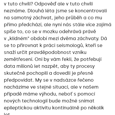
v tuto chvíli? Odpověď ale v tuto chvíli
neznáme. Dlouhá léta jsme se koncentrovali
na samotný záchvat, jeho průběh a co mu
přímo předchází, ale nyní nás stále více zajímá
spíše to, co se v mozku odehrává právě
v „klidném“ období mezi dvěma záchvaty. Dá
se to přirovnat k práci seismologů, kteří se
snaží určit pravděpodobnost vzniku
zemětřesení. Oni by vám řekli, že potřebují
data milionů let nazpět, aby ty procesy
skutečně pochopili a dovedli je přesně
předpovídat. My se v nadsázce řečeno
nacházíme ve stejné situaci, ale v našem
případě máme výhodu, neboť s pomocí
nových technologií bude možné snímat
epileptickou aktivitu kontinuálně po několik
let.