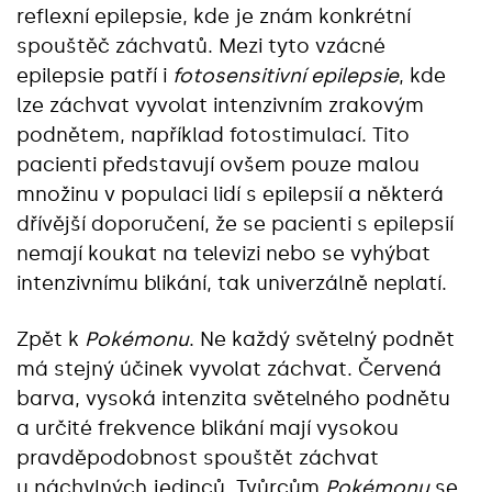
reflexní epilepsie, kde je znám konkrétní
spouštěč záchvatů. Mezi tyto vzácné
epilepsie patří i
fotosensitivní epilepsie
, kde
lze záchvat vyvolat intenzivním zrakovým
podnětem, například fotostimulací. Tito
pacienti představují ovšem pouze malou
množinu v populaci lidí s epilepsií a některá
dřívější doporučení, že se pacienti s epilepsií
nemají koukat na televizi nebo se vyhýbat
intenzivnímu blikání, tak univerzálně neplatí.
Zpět k
Pokémonu
. Ne každý světelný podnět
má stejný účinek vyvolat záchvat. Červená
barva, vysoká intenzita světelného podnětu
a určité frekvence blikání mají vysokou
pravděpodobnost spouštět záchvat
u náchylných jedinců. Tvůrcům
Pokémonu
se