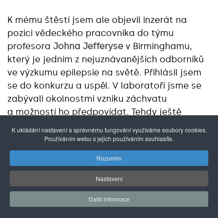
K mému štěstí jsem ale objevil inzerát na
pozici vědeckého pracovníka do týmu
profesora
Johna Jefferyse
v Birminghamu,
který je jedním z nejuznávanějších odborníků
ve výzkumu epilepsie na světě. Přihlásil jsem
se do konkurzu a uspěl. V laboratoři jsme se
zabývali okolnostmi vzniku záchvatu
a možností ho předpovídat. Tehdy ještě
chyběly možnosti pokročilé molekulární
K ukládání nastavení a správnému fungování využíváme soubory cookies.
diagnostiky, jež by nám umožnily pochopit
Používáním webu s jejich používáním souhlasíte.
konkrétní mechanismy. Navíc ještě
Rozumím
neexistovala myšlenka, že by snad náchylnost
k záchvatu mohla v průběhu času fluktuovat,
Nastavení
ale velký rozvoj tehdy naopak zaznamenalo
Další informace
vyšetření
EEG
a snímání specifických oscilací
epileptické tkáně a díky tomu jsme mohli lépe