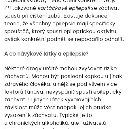
hudební skladby nebo čtení konkrétní věty.
Při takzvané
kartáčkové epilepsii
se záchvat
spustí při čištění zubů. Existuje dokonce
teorie, že všechny epilepsie mají specifický
spouštěč, který spustí epileptickou aktivitu,
avšak konkrétní podnět se nepodařilo odhalit.
A co návykové látky a epilepsie?
Některé drogy určitě mohou zvyšovat riziko
záchvatů. Mohou být poslední kapkou u jinak
zdravého člověka, u nějž se pod vlivem více
faktorů (únava, nevyspání) spustí epileptický
záchvat. U jiných látek vyvolávajících
závislost může vést naopak jejich prudké
vysazení k záchvatu. Typické je to
u chronických alkoholiků, ale i uživatelů