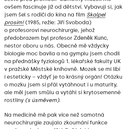
ovšem fascinuje již od dětství. Vybavuji si, jak
jsem šel s rodiči do kina na film
Skalpel
prosím!
(1985, režie: Jiří Svoboda)
o profesorovi neurochirurgie, jehož
předobrazem byl profesor
Zdeněk Kunc
,
nestor oboru u nás. Obecně mě vždycky
biologie moc bavila a na gymplu jsem chodil
na přednášky fyziologů 1. lékařské fakulty UK
v pražské Městské knihovně. Mozek se mi libí
i esteticky – vždyť je to krásný orgán! Otázku
o mozku jsem si přál vytáhnout i u maturity,
ale měl jsem smůlu a vytáhl si krytosemenné
rostliny
(s úsměvem)
.
Na medicíně mě pak více než samotná
neurochirurgie zaujalo zkoumání funkce