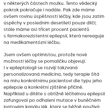
v některých částech mozku. Tento vědecký
pokrok pokračuje i nadále. Pak zde máme
ovšem rovinu úspěšnosti léčby, kde jsou zatím
úspěchy v posledním desetiletí pouze dílčí;
stále máme asi třicet procent pacientů
s farmakorezistentní epilepsií, která nereaguje
na medikamentózní léčbu.
Jsem ovšem optimistou, protože nové
možnosti léčby se pomaličku objevují.
I v epileptologii se rozvíjí takzvaná
personalizovaná medicína, tedy terapie šitá
na míru konkrétnímu pacientovi dle typu jeho
epilepsie a konkrétní zjištěné příčině.
Například u dítěte s obtížně léčitelnou epilepsií
zafungoval po odhalení mutace v buněčném
iontovém kanálu lék, který se běžně používá