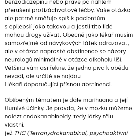
benzodiazepinů nebo právě po náhlém
přerušení protizáchvatové léčby. Vaše otázka
ale patrně směřuje spíš k pacientům
s epilepsií jako takovou a jestli tito lidé
mohou drogy užívat. Obecně jako lékař musím
samozřejmě od návykových látek odrazovat,
ale v otázce naprosté abstinence se názory
neurologů minimálně v otázce alkoholu liší.
Většina vám asi řekne, že jedno pivo k obědu
nevadí, ale určitě se najdou
i lékaři doporučující přísnou abstinenci.
Oblíbeným tématem je dále marihuana a její
tlumivé účinky. Je pravda, že v mozku můžeme
nalézt endokanabinoidy, tedy látky tělu
vlastní,
jež
THC
(Tetrahydrokanabinol, psychoaktivní