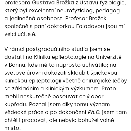
profesora
Gustava Brožka
z Ústavu fyziologie,
který byl excelentní neurofyziolog, pedagog
a jedinečná osobnost. Profesor Brožek
společně s paní doktorkou Faladovou jsou mí
velcí učitelé.
V rámci postgraduálního studia jsem se
dostal i na Kliniku epileptologie na Univerzitě
v Bonnu, kde mě to naprosto uchvátilo; na
světové úrovni dokázali skloubit špičkovou
klinickou epileptologii včetně chirurgické léčby
se základním a klinickým výzkumem. Proto
mohli neskutečně posouvat celý obor
kupředu. Poznal jsem díky tomu význam
vědecké práce a po dokončení
Ph.D.
jsem tam
chtěl i pracovat, ale nebylo bohužel volné
místo.