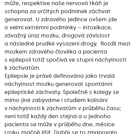
může, respektive naše nervová tkáň je
schopna za určitých podmínek záchvat
generovat. U zdravého jedince ovšem jde
o velmi extrémní podmínky – intoxikace,
závažný úraz mozku, drogová závislost
a následné prudké vysazení drogy. Rozdíl mezi
mozkem zdravého člověka a pacienta
s epilepsií totiž spočívá ve stupni náchylnosti
k záchvatům.
Epilepsie je právě definována jako trvalá
náchylnost mozku generovat spontánní
epileptické záchvaty. Společně s kolegy se
mimo jiné zabýváme i studiem kolísání
v náchylnosti k záchvatům v průběhu času;
není totiž každý den stejná a u jednoho
pacienta se může v průběhu dne, měsíce
i roku značně lišit. Dobře se to zmapovalo