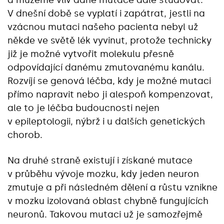
a můžeme vliv dané mutace dále studovat.
V dnešní době se vyplatí i zapátrat, jestli na
vzácnou mutaci našeho pacienta nebyl už
někde ve světě lék vyvinut, protože technicky
již je možné vytvořit molekulu přesně
odpovídající danému zmutovanému kanálu.
Rozvíjí se genová léčba, kdy je možné mutaci
přímo napravit nebo ji alespoň kompenzovat,
ale to je léčba budoucnosti nejen
v epileptologii, nýbrž i u dalších genetických
chorob.
Na druhé straně existují i získané mutace
v průběhu vývoje mozku, kdy jeden neuron
zmutuje a při následném dělení a růstu vznikne
v mozku izolovaná oblast chybně fungujících
neuronů. Takovou mutaci už je samozřejmě