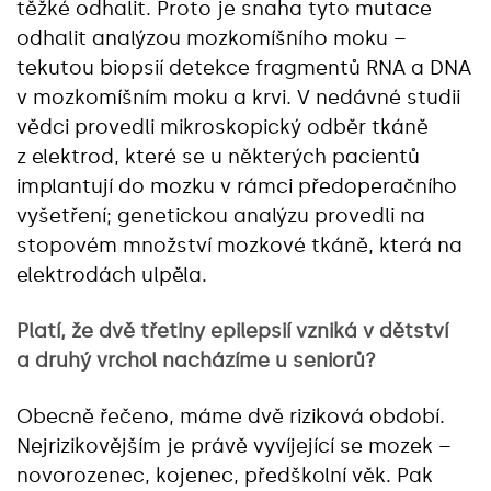
těžké odhalit. Proto je snaha tyto mutace
odhalit analýzou mozkomíšního moku –
tekutou biopsií detekce fragmentů RNA a DNA
v mozkomíšním moku a krvi. V nedávné studii
vědci provedli mikroskopický odběr tkáně
z elektrod, které se u některých pacientů
implantují do mozku v rámci předoperačního
vyšetření; genetickou analýzu provedli na
stopovém množství mozkové tkáně, která na
elektrodách ulpěla.
Platí, že dvě třetiny epilepsií vzniká v dětství
a druhý vrchol nacházíme u seniorů?
Obecně řečeno, máme dvě riziková období.
Nejrizikovějším je právě vyvíjející se mozek –
novorozenec, kojenec, předškolní věk. Pak