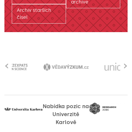
archive
Archiv starších
čísel
‹
›
Nabídka pozic na
Univerzitě
Karlově