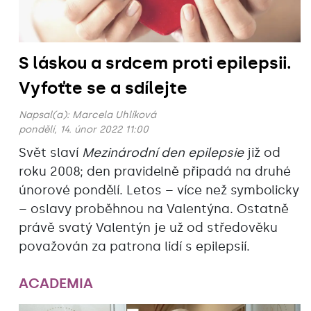
S láskou a srdcem proti epilepsii.
Vyfoťte se a sdílejte
Napsal(a):
Marcela Uhlíková
pondělí, 14. únor 2022 11:00
Svět slaví
Mezinárodní den epilepsie
již od
roku 2008; den pravidelně připadá na druhé
únorové pondělí. Letos – více než symbolicky
– oslavy proběhnou na Valentýna. Ostatně
právě svatý Valentýn je už od středověku
považován za patrona lidí s epilepsií.
ACADEMIA