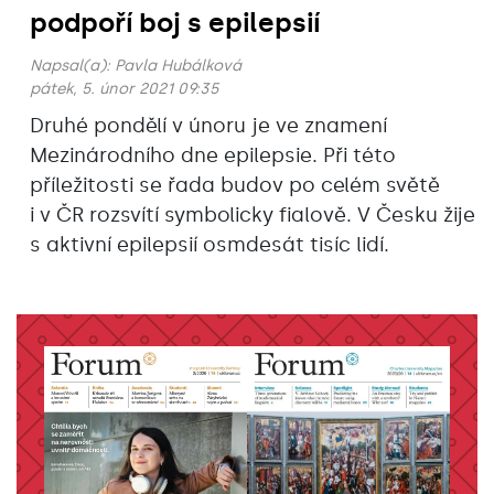
podpoří boj s epilepsií
Napsal(a):
Pavla Hubálková
pátek, 5. únor 2021 09:35
Druhé pondělí v únoru je ve znamení
Mezinárodního dne epilepsie. Při této
příležitosti se řada budov po celém světě
i v ČR rozsvítí symbolicky fialově. V Česku žije
s aktivní epilepsií osmdesát tisíc lidí.