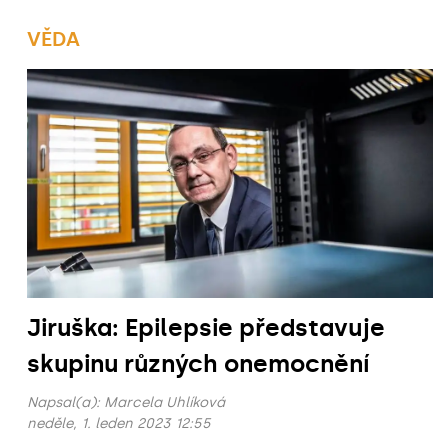
VĚDA
Jiruška: Epilepsie představuje
skupinu různých onemocnění
Napsal(a):
Marcela Uhlíková
neděle, 1. leden 2023 12:55