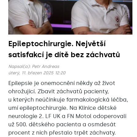
Epileptochirurgie. Největší
satisfakcí je dítě bez záchvatů
Napsal(a):
Petr Andreas
úterý, 11. březen 2025 12:20
Epilepsie je onemocnění někdy až život
ohrožující. Zbavit záchvatů pacienty,
u kterých neúčinkuje farmakologická léčba,
umí epileptochirurgie. Na Klinice dětské
neurologie 2. LF UK a FN Motol odoperovali
už 500. dětského pacienta a osmdesát
procent z nich přestalo trpět záchvaty.