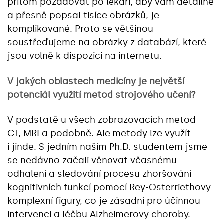
přitom požadovat po lékaři, aby vám detailně
a přesně popsal tisíce obrázků, je
komplikované. Proto se většinou
soustřeďujeme na obrázky z databází, které
jsou volně k dispozici na internetu.
V jakých oblastech medicíny je největší
potenciál využití metod strojového učení?
V podstatě u všech zobrazovacích metod –
CT, MRI a podobně. Ale metody lze využít
i jinde. S jedním naším Ph.D. studentem jsme
se nedávno začali věnovat včasnému
odhalení a sledování procesu zhoršování
kognitivních funkcí pomocí Rey-Osterriethovy
komplexní figury, co je zásadní pro účinnou
intervenci a léčbu Alzheimerovy choroby.