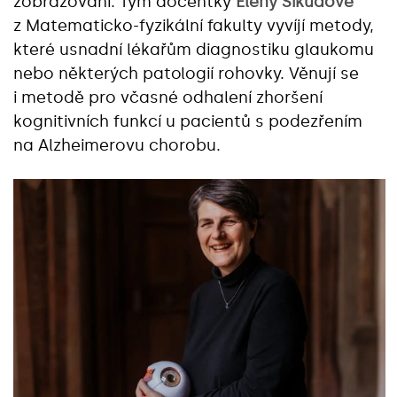
zobrazování. Tým docentky
Eleny Šikudové
z Matematicko-fyzikální fakulty vyvíjí metody,
které usnadní lékařům diagnostiku glaukomu
nebo některých patologií rohovky. Věnují se
i metodě pro včasné odhalení zhoršení
kognitivních funkcí u pacientů s podezřením
na Alzheimerovu chorobu.