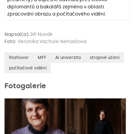
diplomantů a bakalářů zejména v oblasti
zpracování obrazu a počítačového vidění.
Napsal(a):
Jiří Novák
Foto:
Veronika Vachule Nehasilová
Rozhovor
MFF
AI univerzita
strojové učení
počítačové vidění
Fotogalerie