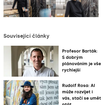
Související články
Profesor Barták:
S dobrým
plánováním je vše
rychlejší
Rudolf Rosa: AI
může rozvíjet i
vás, stačí se umět
ptát