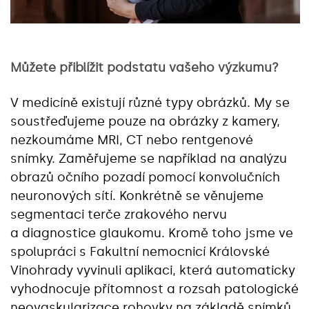
Můžete přiblížit podstatu vašeho výzkumu?
V medicíně existují různé typy obrázků. My se
soustřeďujeme pouze na obrázky z kamery,
nezkoumáme MRI, CT nebo rentgenové
snímky. Zaměřujeme se například na analýzu
obrazů očního pozadí pomocí konvolučních
neuronových sítí. Konkrétně se věnujeme
segmentaci terče zrakového nervu
a diagnostice glaukomu. Kromě toho jsme ve
spolupráci s Fakultní nemocnicí Královské
Vinohrady vyvinuli aplikaci, která automaticky
vyhodnocuje přítomnost a rozsah patologické
neovaskularizace rohovky na základě snímků.