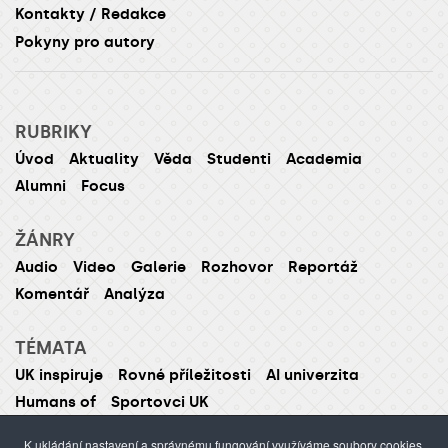
Kontakty / Redakce
Pokyny pro autory
RUBRIKY
Úvod
Aktuality
Věda
Studenti
Academia
Alumni
Focus
ŽÁNRY
Audio
Video
Galerie
Rozhovor
Reportáž
Komentář
Analýza
TÉMATA
UK inspiruje
Rovné příležitosti
AI univerzita
Humans of
Sportovci UK
K ukládání nastavení a správnému fungování využíváme soubory cookies.