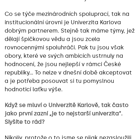
Co se týče mezinárodních spoluprací, tak na
institucionální úrovni je Univerzita Karlova
dobrým partnerem. Stejně tak máme týmy, jež
dělají špičkovou vědu a jsou zcela
rovnocennými spoluhráči. Pak tu jsou však
obory, které ve svých ambicích ustrnuly na
hodnocení, že jsou nejlepší v rámci České
republiky… To nelze v dnešní době akceptovat
a je potřeba posouvat si tu pomyslnou
hodnoticí laťku výše.
Když se mluví o Univerzitě Karlově, tak často
jako první zazní „je to nejstarší univerzita“.
Slyšíte to rád?
Nikoliv, protože o to jsme se nijak nezasloužili.