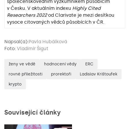
společenskovědním výzkumníkem působícím
v Česku. V aktuálním indexu
Highly Cited
Researchers 2022
od Clarivate je mezi desítkou
vysoce citovaných vědců působících v ČR.
Napsal(a):
Pavla Hubálková
Foto:
Vladimír Šigut
ženy ve vědě
hodnocení vědy
ERC
rovné příležitosti
prorektoři
Ladislav Krištoufek
krypto
Související články