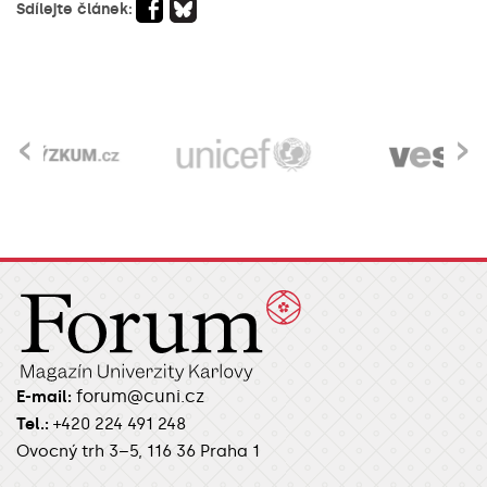
Sdílejte článek:
‹
›
forum@cuni.cz
E-mail:
Tel.:
+420 224 491 248
Ovocný trh 3–5, 116 36 Praha 1