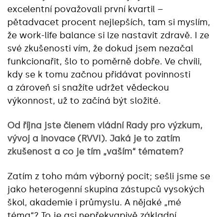
excelentní považovali první kvartil –
pětadvacet procent nejlepších, tam si myslím,
že work-life balance si lze nastavit zdravě. I ze
své zkušenosti vím, že dokud jsem nezačal
funkcionařit, šlo to poměrně dobře. Ve chvíli,
kdy se k tomu začnou přidávat povinnosti
a zároveň si snažíte udržet vědeckou
výkonnost, už to začíná být složité.
Od října jste členem vládní Rady pro výzkum,
vývoj a inovace (RVVI). Jaká je to zatím
zkušenost a co je tím „vaším“ tématem?
Zatím z toho mám výborný pocit; sešli jsme se
jako heterogenní skupina zástupců vysokých
škol, akademie i průmyslu. A nějaké „mé
téma“? To je asi nepřekvapivě základní