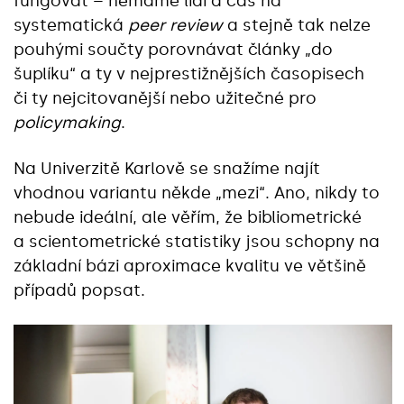
fungovat – nemáme lidi a čas na
systematická
peer review
a stejně tak nelze
pouhými součty porovnávat články „do
šuplíku“ a ty v nejprestižnějších časopisech
či ty nejcitovanější nebo užitečné pro
policymaking
.
Na Univerzitě Karlově se snažíme najít
vhodnou variantu někde „mezi“. Ano, nikdy to
nebude ideální, ale věřím, že bibliometrické
a scientometrické statistiky jsou schopny na
základní bázi aproximace kvalitu ve většině
případů popsat.