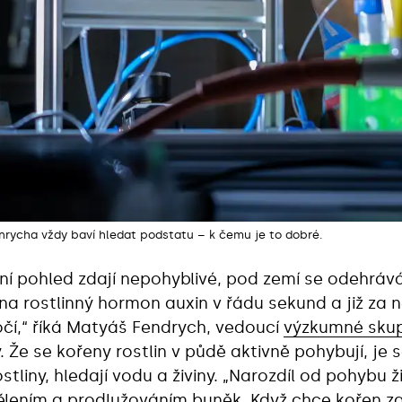
nrycha vždy baví hledat podstatu – k čemu je to dobré.
rvní pohled zdají nepohyblivé, pod zemí se odehráv
na rostlinný hormon auxin v řádu sekund a již za n
čí,“ říká Matyáš Fendrych, vedoucí
výzkumné skup
vy. Že se kořeny rostlin v půdě aktivně pohybují, 
ostliny, hledají vodu a živiny. „Narozdíl od pohybu ž
lením a prodlužováním buněk. Když chce kořen za