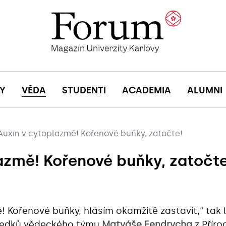
Y
VĚDA
STUDENTI
ACADEMIA
ALUMNI
Auxin v cytoplazmě! Kořenové buňky, zatočte!
azmě! Kořenové buňky, zatočte
! Kořenové buňky, hlásím okamžitě zastavit,“ tak
sledků vědeckého týmu
Matyáše Fendrycha
z Příro