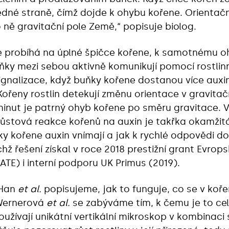
dné straně, čímž dojde k ohybu kořene. Orientačn
o ně gravitační pole Země,“ popisuje biolog.
 probíhá na úplné špičce kořene, k samotnému o
ňky mezi sebou aktivně komunikují pomocí rostlin
ignalizace, když buňky kořene dostanou více auxi
ořeny rostlin detekují změnu orientace v gravitač
inut je patrný ohyb kořene po směru gravitace.
é růstová reakce kořenů na auxin je takřka okamžit
 kořene auxin vnímají a jak k rychlé odpovědi do
chž řešení získal v roce 2018 prestižní grant Evro
TE) i interní podporu UK Primus (2019).
 Han
et al.
popisujeme, jak to funguje, co se v koř
Wernerová
et al.
se zabýváme tím, k čemu je to cel
žívají unikátní vertikální mikroskop v kombinaci 