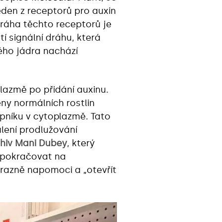
jeden z receptorů pro auxin
dráha těchto receptorů je
 signální dráhu, která
ného jádra nachází
lazmě po přidání auxinu.
řeny normálních rostlin
pníku v cytoplazmě. Tato
alení prodlužování
hiv Mani Dubey
, který
e pokračovat na
razně napomoci a „otevřít