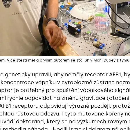
rem. Více štěstí měl a prvním autorem se stal Shiv Mani Dubey z tý
me geneticky upravili, aby neměly receptor AFB1, b
d koncentrace vápníku v cytoplazmě zůstane nezm
eptor je potřebný pro spuštění vápníkového signá
elmi rychle odpovídat na změnu gravitace (otočen
 AFB1 receptoru odpovídají výrazně později, prot
rychlou růstovou odezvu. I tyto mutované kořeny 
 uvádí doktorand, který se na výzkumech rovným d
ů rozhodla náhoda. „Hodili jsme si dolarem při onl