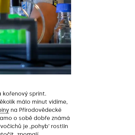
á kořenový sprint.
ěkolik málo minut vidíme,
iny
na Přírodovědecké
je samo o sobě dobře známá
ivočichů je ‚pohyb‘ rostlin
točit, zpomalí