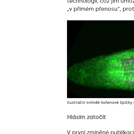
technologií, což jim umož
„v přímém přenosu“, prot
Ilustrační sníměk kořenové špičky 
Hlásím zatočit
V první zmíněné
publikac