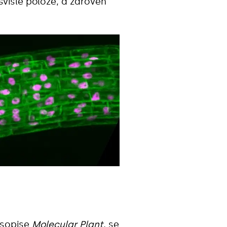
 svislé poloze, a zároveň
asopise
Molecular Plant
, se