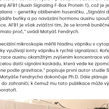
aný AFB1 (Auxin Signaling F-Box Protein 1), což je 
haliana – genetiky oblíbeném huseníčku. „Signální 
jádře buňky a po navázání hormonu auxinu spouští
ce. AFB1 je však zvláštní tím, že se kromě buněč
jímalo proč,“ uvádí Matyáš Fendrych.
ciální mikroskopie měřili hladinu vápníku v cytop
ňky využívají ionty vápníku k rychlé signalizaci. Ko
entrace auxinu okamžitým zvýšením koncentrace vá
 celou další signální kaskádu, která vede ke zpom
e podle gravitace,“ popisuje první autor studie
S
u Matyáše Fendrycha dokončuje Ph.D. Dále plánuj
do zahraničí, k čemuž mu tato publikace může vý
boratoří.