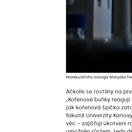
Molekulárního biologa Matyáše Fe
Ačkoliv se rostliny na p
„Kořenové buňky reagují 
jak kořenová špička zato
fakultě Univerzity Karlo
věc – zajišťují ukotvení r
umožněn růstem, tedy dě