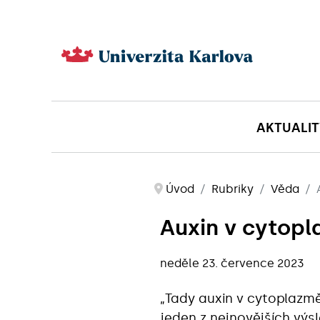
AKTUALIT
Úvod
Rubriky
Věda
Auxin v cytopl
neděle 23. července 2023
„Tady auxin v cytoplazmě
jeden z nejnovějších vý