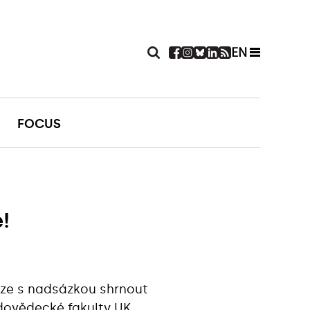
EN
FOCUS
!
 lze s nadsázkou shrnout
dovědecké fakulty UK.