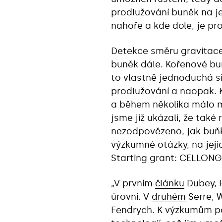
prodlužování buněk na je
nahoře a kde dole, je pr
Detekce směru gravitace
buněk dále. Kořenové bu
to vlastně jednoduchá s
prodlužování a naopak. K
a během několika málo m
jsme již ukázali, že tak
nezodpovězeno, jak buňky
výzkumné otázky, na jeji
Starting grant: CELLONGA
„V prvním
článku
Dubey,
úrovni. V
druhém
Serre, 
Fendrych. K výzkumům pou