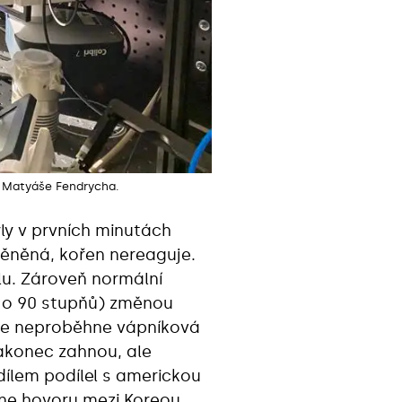
mu Matyáše Fendrycha.
yly v prvních minutách
ěněná, kořen nereaguje.
lu. Zároveň normální
í o 90 stupňů) změnou
ože neproběhne vápníková
nakonec zahnou, ale
ílem podílel s americkou
ine hovoru mezi Koreou,