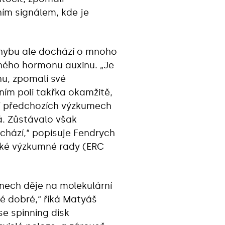
ím signálem, kde je
hybu ale dochází o mnoho
ného hormonu auxinu. „Je
nu, zpomalí své
ním poli takřka okamžitě,
 V předchozích výzkumech
á. Zůstávalo však
chází,“ popisuje Fendrych
pské výzkumné rady (ERC
enech děje na molekulární
é dobré,“ říká Matyáš
se spinning disk