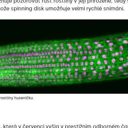
ňuje pozorovat růst rostliny v její přirozené, tedy
ože spinning disk umožňuje velmi rychlé snímání.
rostliny huseníčku.
i
, která v červenci vyšla v prestižním odborném č