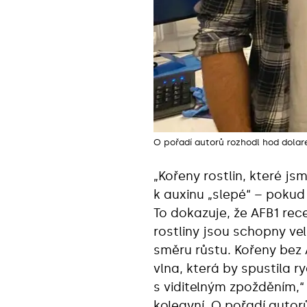
O pořadí autorů rozhodl hod dola
„Kořeny rostlin, které js
k auxinu „slepé“ – poku
To dokazuje, že AFB1 rec
rostliny jsou schopny v
směru růstu. Kořeny bez
vlna, která by spustila 
s viditelným zpožděním,“
kolegyní. O pořadí autor