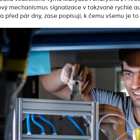
nový mechanismus signalizace v takzvané rychlé au
šla před pár dny, zase popisují, k čemu všemu je t