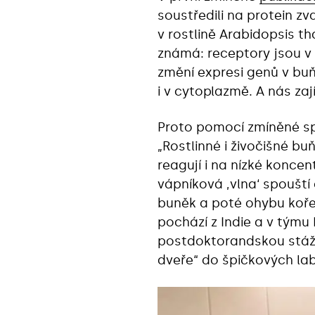
soustředili na protein zv
v rostlině Arabidopsis t
známá: receptory jsou v 
změní expresi genů v buň
i v cytoplazmě. A nás za
Proto pomocí zmíněné spe
„Rostlinné i živočišné bu
reagují i na nízké konc
vápníková ‚vlna‘ spouští
buněk a poté ohybu kořen
pochází z Indie a v tým
postdoktorandskou stáž 
dveře“ do špičkových la