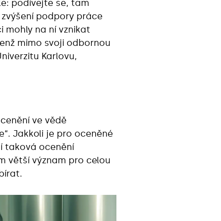
e: podívejte se, tam
o zvýšení podpory práce
i mohly na ní vznikat
jenž mimo svoji odbornou
iverzitu Karlovu,
ocenění ve vědě
e“. Jakkoli je pro oceněné
jí taková ocenění
m větší význam pro celou
írat.