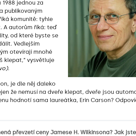
 1988 jednou za
ma publikovaným
íká komunitě: tyhle
t. A autorům říká: teď
ality, od které byste se
dálit. Vedlejším
ným otevírají mnohé
iš klepat,“ vysvětluje
vo)
.
on, je dle něj daleko
jen že nemusí na dveře klepat, dveře jsou automa
enu hodnotí sama laureátka, Erin Carson? Odpov
ná převzetí ceny Jamese H. Wilkinsona? Jak jste 