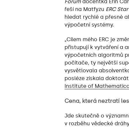
Forum
docentka Erin Car
řeší na Matfyzu
ERC Star
hledat rychlé a přesné a
výpočetní systémy.
„Cílem mého ERC je změn
přistupují k vytváření a 
výpočetních algoritmů p
počítače, ty největší su
vysvětlovala absolventka
posléze získala doktorát 
Institute of Mathematic
Cena, která neztratí le
Jde skutečně o významno
v rozběhu vědecké dráhy 