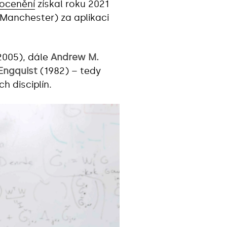
 ocenění
získal roku 2021
f Manchester) za aplikaci
2005), dále
Andrew M.
 Engquist
(1982) – tedy
h disciplín.