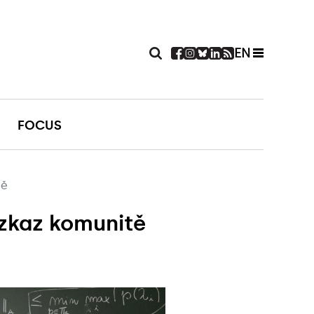
EN
FOCUS
tě
vzkaz komunitě