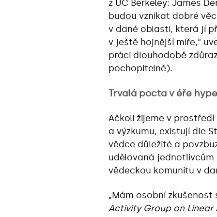
z UC Berkeley: James Dem
budou vznikat dobré věci
v dané oblasti, která jí 
v ještě hojnější míře,“ u
práci dlouhodobě zdůrazň
pochopitelně).
Trvalá pocta v éře hyp
Ačkoli žijeme v prostřed
a výzkumu, existují dle 
vědce důležité a povzbuzu
udělovaná jednotlivcům 
vědeckou komunitu v dané
„Mám osobní zkušenost 
Activity Group on Linear