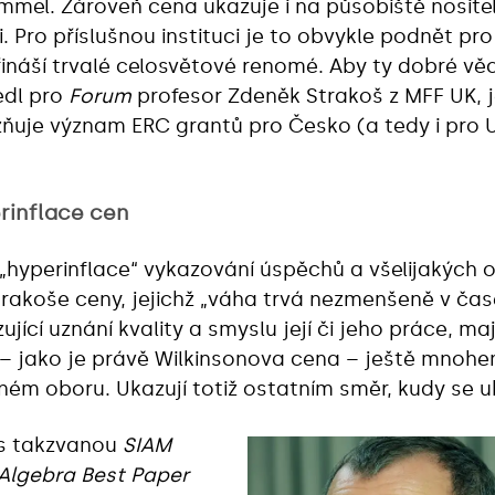
mel. Zároveň cena ukazuje i na působiště nositel
. Pro příslušnou instituci je to obvykle podnět pr
přináší trvalé celosvětové renomé. Aby ty dobré věc
vedl pro
Forum
profesor Zdeněk Strakoš z MFF UK, 
uje význam ERC grantů pro Česko (a tedy i pro Un
erinflace cen
í „hyperinflace“ vykazování úspěchů a všelijakých 
Strakoše ceny, jejichž „váha trvá nezmenšeně v čas
jící uznání kvality a smyslu její či jeho práce, ma
– jako je právě Wilkinsonova cena – ještě mnohe
m oboru. Ukazují totiž ostatním směr, kudy se ub
s takzvanou
SIAM
 Algebra Best Paper