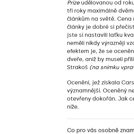
Prize
udělovanou od roku
tři roky maximálně dvě
článkům na světě. Cena ř
články je dobré si přečís
jste si nastavili laťku kv
neměli nikdy výrazněji vz
efektem je, že se oceně
dveře, aniž by museli příl
Strakoš
(na snímku vpra
Ocenění, jež získala Cars
významnější. Oceněný ne
otevřeny dokořán. Jak c
níže.
Co pro vás osobně zname