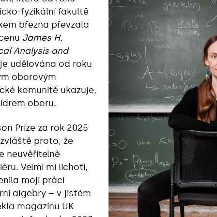
ko-fyzikální fakultě
tkem března převzala
 cenu
James H.
cal Analysis and
a je udělována od roku
ným oborovým
ecké komunitě ukazuje,
ídrem oboru.
son Prize za rok 2025
 zvláště proto, že
e neuvěřitelně
iéru. Velmi mi lichotí,
nila moji práci
rní algebry – v jistém
řekla magazínu UK