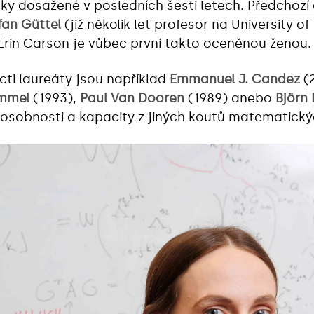
ky dosažené v posledních šesti letech.
Předchozí
fan Güttel
(již několik let profesor na University o
 Erin Carson je vůbec první takto oceněnou ženou.
ti laureáty jsou například
Emmanuel J. Candez
(
mmel
(1993),
Paul Van Dooren
(1989) anebo
Björn
í osobnosti a kapacity z jiných koutů matematickýc