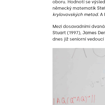
oboru. Hodnotí se výsled
německý matematik
Ste
krylovovských metod
. A
Mezi dosavadními dvanác
Stuart
(1997),
James De
dnes již seniorní vedouc