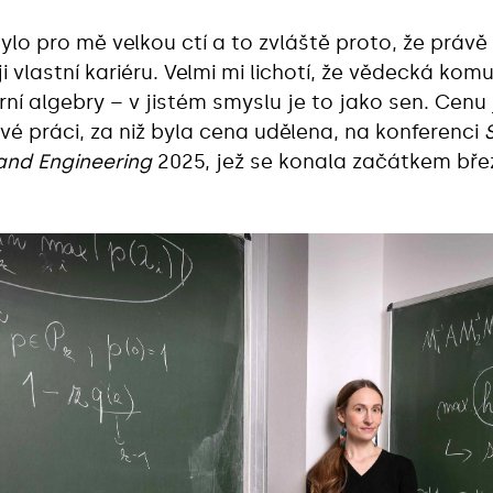
bylo pro mě velkou ctí a to zvláště proto, že práv
ji vlastní kariéru. Velmi mi lichotí, že vědecká kom
ární algebry – v jistém smyslu je to jako sen. Cen
své práci, za niž byla cena udělena, na konferenci
and Engineering
2025, jež se konala začátkem bře