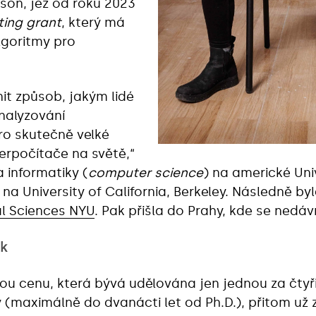
son, jež od roku 2023
ting grant
, který má
lgoritmy pro
it způsob, jakým lidé
analyzování
ro skutečně velké
perpočítače na světě,“
 informatiky (
computer science
) na americké Univ
na University of California, Berkeley. Následně byl
al Sciences NYU
. Pak přišla do Prahy, kde se nedá
sk
u cenu, která bývá udělována jen jednou za čtyři
(maximálně do dvanácti let od Ph.D.), přitom už z