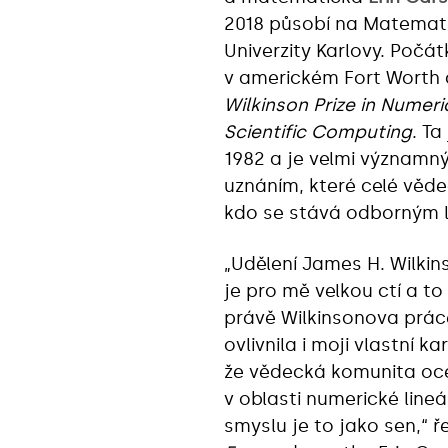
2018 působí na Matematic
Univerzity Karlovy. Počá
v americkém Fort Worth
Wilkinson Prize in Numeri
Scientific Computing
. T
1982 a je velmi význam
uznáním, které celé věd
kdo se stává odborným l
„Udělení James H. Wilkin
je pro mě velkou ctí a to
právě Wilkinsonova prác
ovlivnila i moji vlastní kar
že vědecká komunita oce
v oblasti numerické lineá
smyslu je to jako sen,“ 