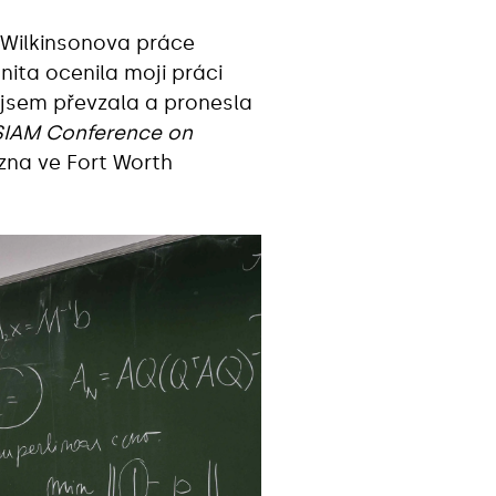
ě Wilkinsonova práce
unita ocenila moji práci
u jsem převzala a pronesla
SIAM Conference on
zna ve Fort Worth