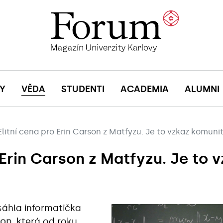
Y
VĚDA
STUDENTI
ACADEMIA
ALUMNI
Elitní cena pro Erin Carson z Matfyzu. Je to vzkaz komuni
 Erin Carson z Matfyzu. Je to 
áhla informatička
son
, která od roku