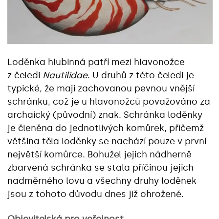
Loděnka hlubinná patří mezi hlavonožce
z čeledi
Nautilidae
. U druhů z této čeledi je
typické, že mají zachovanou pevnou vnější
schránku, což je u hlavonožců považováno za
archaický (původní) znak. Schránka loděnky
je členěna do jednotlivých komůrek, přičemž
většina těla loděnky se nachází pouze v první
největší komůrce. Bohužel jejich nádherně
zbarvená schránka se stala příčinou jejich
nadměrného lovu a všechny druhy loděnek
jsou z tohoto důvodu dnes již ohrožené.
Objevitelská pro veřejnost