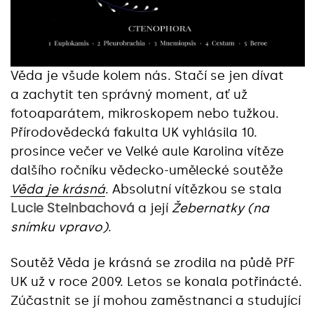
Věda je všude kolem nás. Stačí se jen dívat
a zachytit ten správný moment, ať už
fotoaparátem, mikroskopem nebo tužkou.
Přírodovědecká fakulta UK vyhlásila 10.
prosince večer ve Velké aule Karolina vítěze
dalšího ročníku vědecko-umělecké soutěže
Věda je krásná
. Absolutní vítězkou se stala
Lucie Steinbachová
a její
Žebernatky (na
snímku vpravo)
.
Soutěž Věda je krásná se zrodila na půdě PřF
UK už v roce 2009. Letos se konala potřinácté.
Zúčastnit se jí mohou zaměstnanci a studující