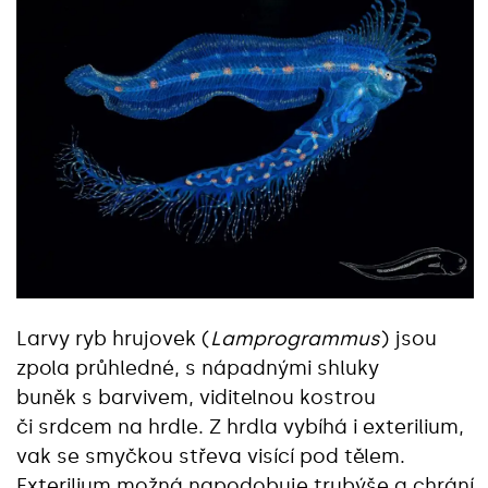
Larvy ryb hrujovek (
Lamprogrammus
) jsou
zpola průhledné, s nápadnými shluky
buněk s barvivem, viditelnou kostrou
či srdcem na hrdle. Z hrdla vybíhá i exterilium,
vak se smyčkou střeva visící pod tělem.
Exterilium možná napodobuje trubýše a chrání