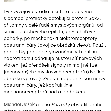
Dvě vývojová stádia jesetera obarvená
s pomocí protilátky detekující protein Sox2,
přítomný v celé řadě smyslových orgánů, od
sítnice a čichového epitelu, přes chuťové
pohárky, po mechano- a elektroreceptory
postranní čáry (dvojice obrázků vlevo). Použití
protilátky proti acetylovanému α-tubulinu
naproti tomu odhaluje hustou síť nervových
vláken, jež přenášejí signály mimo jiné i ze
jmenovaných smyslových receptorů (dvojice
obrázků vpravo). Zvláště nápadné jsou nervy
postranní čáry, jež kopírují linie
mechanoreceptorů nad a pod okem.
Michael Ježek
a jeho
Portréty
obsadili druhé