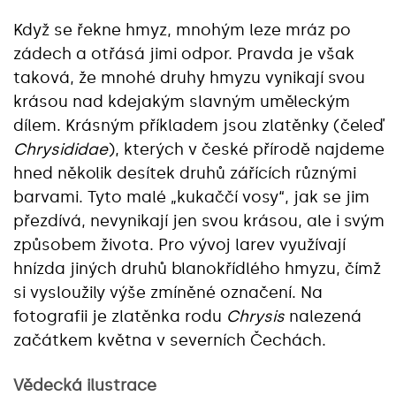
Když se řekne hmyz, mnohým leze mráz po
zádech a otřásá jimi odpor. Pravda je však
taková, že mnohé druhy hmyzu vynikají svou
krásou nad kdejakým slavným uměleckým
dílem. Krásným příkladem jsou zlatěnky (čeleď
Chrysididae
), kterých v české přírodě najdeme
hned několik desítek druhů zářících různými
barvami. Tyto malé „kukaččí vosy“, jak se jim
přezdívá, nevynikají jen svou krásou, ale i svým
způsobem života. Pro vývoj larev využívají
hnízda jiných druhů blanokřídlého hmyzu, čímž
si vysloužily výše zmíněné označení. Na
fotografii je zlatěnka rodu
Chrysis
nalezená
začátkem května v severních Čechách.
Vědecká ilustrace