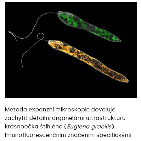
Metoda expanzní mikroskopie dovoluje
zachytit detailní organelární ultrastrukturu
krásnoočka štíhlého (
Euglena gracilis
).
Imunofluorescenčním značením specifickými