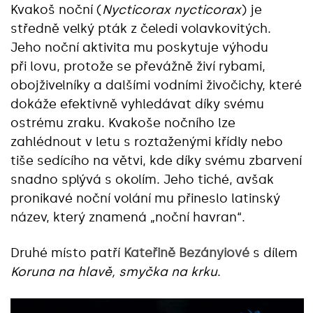
Kvakoš noční (
Nycticorax nycticorax
) je
středně velký pták z čeledi volavkovitých.
Jeho noční aktivita mu poskytuje výhodu
při lovu, protože se převážně živí rybami,
obojživelníky a dalšími vodními živočichy, které
dokáže efektivně vyhledávat díky svému
ostrému zraku. Kvakoše nočního lze
zahlédnout v letu s roztaženými křídly nebo
tiše sedícího na větvi, kde díky svému zbarvení
snadno splývá s okolím. Jeho tiché, avšak
pronikavé noční volání mu přineslo latinský
název, který znamená „noční havran“.
Druhé místo patří
Kateřině Bezányiové
s dílem
Koruna na hlavě, smyčka na krku
.