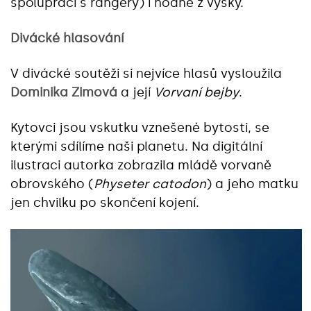
spolupráci s rangery) i hodně z výšky.
Divácké hlasování
V divácké soutěži si nejvíce hlasů vysloužila
Dominika Zimová
a její
Vorvaní bejby
.
Kytovci jsou vskutku vznešené bytosti, se
kterými sdílíme naši planetu. Na digitální
ilustraci autorka zobrazila mládě vorvaně
obrovského (
Physeter catodon
) a jeho matku
jen chvilku po skončení kojení.