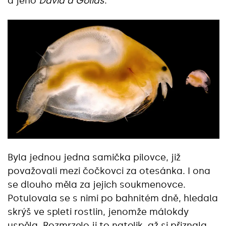
a jeho
David a Goliáš
.
Byla jednou jedna samička pilovce, již
považovali mezi čočkovci za otesánka. I ona
se dlouho měla za jejich soukmenovce.
Potulovala se s nimi po bahnitém dně, hledala
skrýš ve spleti rostlin, jenomže málokdy
uspěla. Rozmrzelo ji to natolik, až si přiznala,