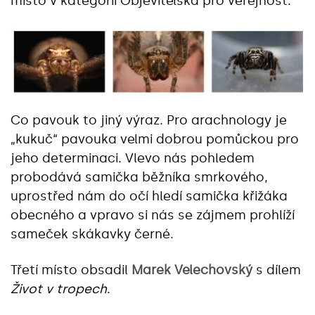
místo v kategorii Objevitelská pro veřejnost.
Co pavouk to jiný výraz. Pro arachnology je
„kukuč“ pavouka velmi dobrou pomůckou pro
jeho determinaci. Vlevo nás pohledem
probodává samička běžníka smrkového,
uprostřed nám do očí hledí samička křižáka
obecného a vpravo si nás se zájmem prohlíží
sameček skákavky černé.
Třetí místo obsadil
Marek Velechovský
s dílem
Život v tropech
.